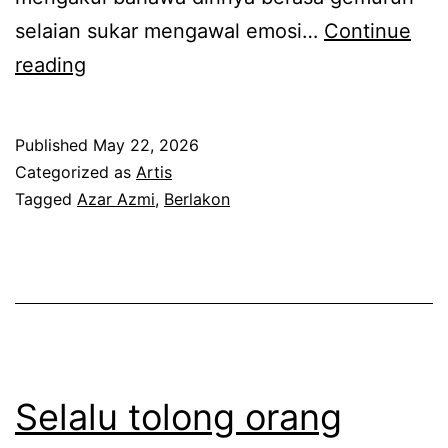
t
selaian sukar mengawal emosi…
Continue
a
T
reading
k
a
m
k
Published
May 22, 2026
u
d
Categorized as
Artis
d
a
Tagged
Azar Azmi
,
Berlakon
a
p
h
a
n
t
a
t
k
a
b
h
Selalu tolong orang
i
a