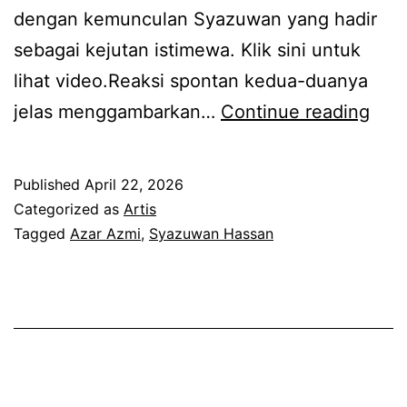
dengan kemunculan Syazuwan yang hadir
j
a
sebagai kejutan istimewa. Klik sini untuk
e
k
lihat video.Reaksi spontan kedua-duanya
l
o
7
jelas menggambarkan…
Continue reading
a
n
t
s
g
a
k
s
Published
April 22, 2026
h
a
i
Categorized as
Artis
u
Tagged
Azar Azmi
,
Syazuwan Hassan
n
t
n
s
e
t
e
n
a
b
t
k
a
a
b
b
n