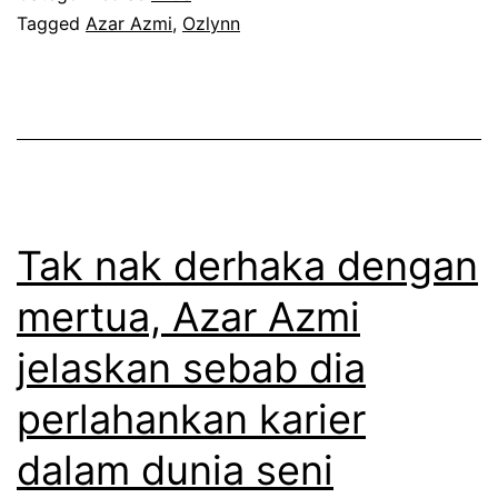
r
Tagged
Azar Azmi
,
Ozlynn
m
h
a
p
i
i
i
l
n
l
a
d
k
n
i
o
g
d
n
Tak nak derhaka dengan
d
v
g
a
mertua, Azar Azmi
i
s
r
jelaskan sebab dia
d
i
i
u
k
perlahankan karier
d
t
a
u
dalam dunia seni
e
n
n