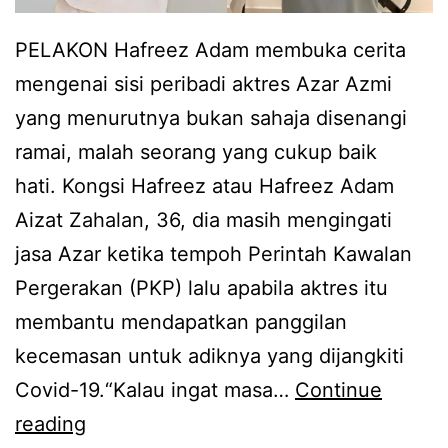
d
m
e
PELAKON Hafreez Adam membuka cerita
i
p
mengenai sisi peribadi aktres Azar Azmi
k
a
yang menurutnya bukan sahaja disenangi
e
n
ramai, malah seorang yang cukup baik
m
d
hati. Kongsi Hafreez atau Hafreez Adam
b
e
Aizat Zahalan, 36, dia masih mengingati
a
n
jasa Azar ketika tempoh Perintah Kawalan
l
g
Pergerakan (PKP) lalu apabila aktres itu
i
a
membantu mendapatkan panggilan
s
n
kecemasan untuk adiknya yang dijangkiti
e
o
Covid-19.“Kalau ingat masa…
Continue
m
r
S
reading
u