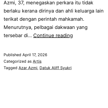
a
Azmi, 37, menegaskan perkara itu tidak
M
s
berlaku kerana dirinya dan ahli keluarga lain
a
k
terikat dengan perintah mahkamah.
x
a
Menurutnya, pelbagai dakwaan yang
n
H
tersebar di…
Continue reading
h
u
u
t
Published
April 17, 2026
t
a
Categorized as
Artis
a
n
Tagged
Azar Azmi
,
Datuk Aliff Syukri
n
g
g
d
,
i
A
a
z