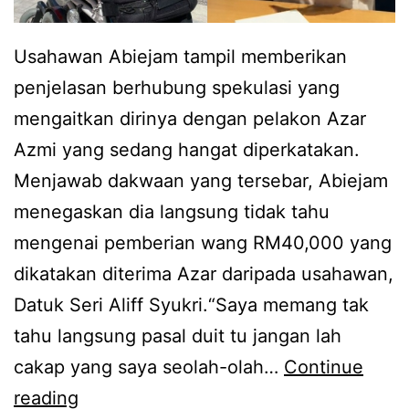
z
n
m
k
Usahawan Abiejam tampil memberikan
i
a
penjelasan berhubung spekulasi yang
t
r
mengaitkan dirinya dengan pelakon Azar
a
i
Azmi yang sedang hangat diperkatakan.
k
e
Menjawab dakwaan yang tersebar, Abiejam
d
r
menegaskan dia langsung tidak tahu
a
d
mengenai pemberian wang RM40,000 yang
p
a
dikatakan diterima Azar daripada usahawan,
a
l
Datuk Seri Aliff Syukri.“Saya memang tak
t
a
tahu langsung pasal duit tu jangan lah
t
m
cakap yang saya seolah-olah…
Continue
a
d
N
reading