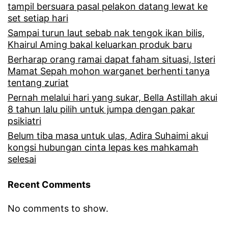
tampil bersuara pasal pelakon datang lewat ke
k
a
set setiap hari
t
Sampai turun laut sebab nak tengok ikan bilis,
i
Khairul Aming bakal keluarkan produk baru
e
r
Berharap orang ramai dapat faham situasi, Isteri
r
a
Mamat Sepah mohon warganet berhenti tanya
i
tentang zuriat
t
Pernah melalui hari yang sukar, Bella Astillah akui
m
u
8 tahun lalu pilih untuk jumpa dengan pakar
a
s
psikiatri
p
Belum tiba masa untuk ulas, Adira Suhaimi akui
a
kongsi hubungan cinta lepas kes mahkamah
a
n
selesai
n
r
g
Recent Comments
i
g
b
No comments to show.
i
u