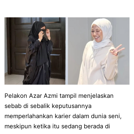
r
s
i
a
i
a
w
s
h
a
i
i
l
p
b
y
e
u
a
r
r
n
i
a
g
b
n
Pelakon Azar Azmi tampil menjelaskan
m
a
sebab di sebalik keputusannya
e
d
memperlahankan karier dalam dunia seni,
n
i
meskipun ketika itu sedang berada di
g
A