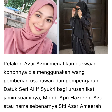
i
m
n
i
s
i
i
p
p
h
u
o
n
n
t
Pelakon Azar Azmi menafikan dakwaan
e
u
kononnya dia menggunakan wang
1
k
pemberian usahawan dan pempengaruh,
7
l
Datuk Seri Aliff Syukri bagi urusan ikat
P
u
jamin suaminya, Mohd. Apri Hazreen. Azar
r
n
atau nama sebenarnya Siti Azar Ameerah
o