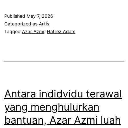
a
e
l
n
l
a
Published
May 7, 2026
g
a
d
Categorized as
Artis
r
l
Tagged
Azar Azmi
,
Hafrez Adam
a
a
u
l
m
t
a
a
o
m
i
l
d
l
o
u
e
n
n
Antara indidvidu terawal
p
g
i
yang menghulurkan
a
o
a
bantuan, Azar Azmi luah
s
r
l
s