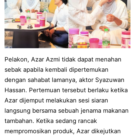
r
h
t
r
u
a
a
s
,
a
Pelakon, Azar Azmi tidak dapat menahan
A
s
sebak apabila kembali dipertemukan
z
e
dengan sahabat lamanya, aktor Syazuwan
a
b
Hassan. Pertemuan tersebut berlaku ketika
r
a
Azar dijemput melakukan sesi siaran
A
k
langsung bersama sebuah jenama makanan
z
b
tambahan. Ketika sedang rancak
m
i
mempromosikan produk, Azar dikejutkan
i
l