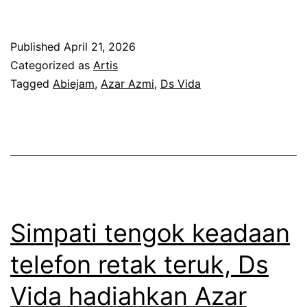
h
u
a
a
n
f
n
Published
April 21, 2026
i
i
Categorized as
Artis
s
a
d
Tagged
Abiejam
,
Azar Azmi
,
Ds Vida
e
s
a
b
e
k
a
n
w
k
i
a
j
a
u
n
Simpati tengok keadaan
m
t
p
telefon retak teruk, Ds
u
a
Vida hadiahkan Azar
n
s