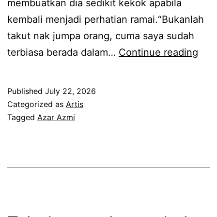
membuatkan dia sedikit kekok apabila
kembali menjadi perhatian ramai.“Bukanlah
takut nak jumpa orang, cuma saya sudah
R
terbiasa berada dalam…
Continue reading
a
s
Published
July 22, 2026
a
Categorized as
Artis
m
Tagged
Azar Azmi
a
c
a
m
s
e