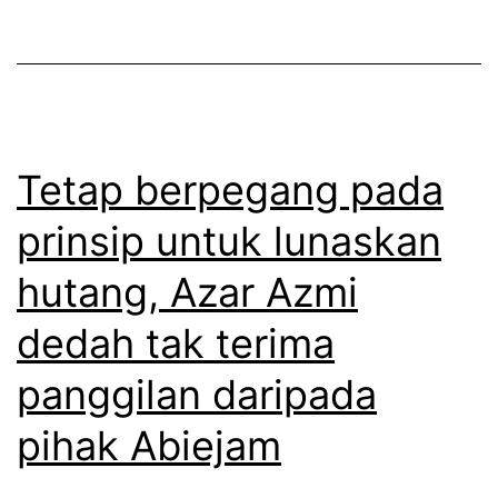
r
i
i
t
m
e
a
n
t
g
Tetap berpegang pada
e
o
g
prinsip untuk lunaskan
k
u
hutang, Azar Azmi
k
r
e
dedah tak terima
a
a
n
panggilan daripada
d
d
pihak Abiejam
a
a
a
r