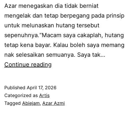
t
Azar menegaskan dia tidak berniat
e
mengelak dan tetap berpegang pada prinsip
r
untuk melunaskan hutang tersebut
u
sepenuhnya.“Macam saya cakaplah, hutang
k
tetap kena bayar. Kalau boleh saya memang
,
nak selesaikan semuanya. Saya tak…
D
T
Continue reading
s
e
V
t
Published
April 17, 2026
i
a
Categorized as
Artis
d
p
Tagged
Abiejam
,
Azar Azmi
a
b
h
e