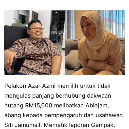
n
i
t
D
e
S
l
V
e
i
f
d
o
a
n
r
Pelakon Azar Azmi memilih untuk tidak
e
mengulas panjang berhubung dakwaan
t
hutang RM15,000 melibatkan Abiejam,
a
abang kepada pempengaruh dan usahawan
k
Siti Jamumall. Memetik laporan Gempak,