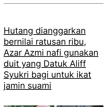
a
r
d
p
i
e
a
g
Hutang dianggarkan
h
a
bernilai ratusan ribu,
k
n
a
Azar Azmi nafi gunakan
g
n
p
duit yang Datuk Aliff
A
a
Syukri bagi untuk ikat
z
d
a
jamin suami
a
r
p
A
r
z