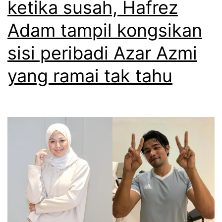
ketika susah, Hafrez
a
n
s
Adam tampil kongsikan
s
a
e
sisi peribadi Azar Azmi
k
b
yang ramai tak tahu
a
a
n
k
d
,
i
A
r
z
i
a
b
r
e
A
r
z