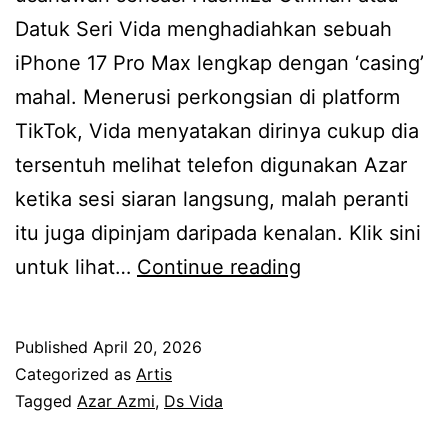
z
a
Datuk Seri Vida menghadiahkan sebuah
m
z
iPhone 17 Pro Max lengkap dengan ‘casing’
i
u
mahal. Menerusi perkongsian di platform
,
w
TikTok, Vida menyatakan dirinya cukup dia
A
a
tersentuh melihat telefon digunakan Azar
b
n
ketika sesi siaran langsung, malah peranti
i
H
itu juga dipinjam daripada kenalan. Klik sini
e
a
S
untuk lihat…
Continue reading
j
s
i
a
s
m
m
Published
April 20, 2026
a
p
Categorized as
Artis
t
n
a
Tagged
Azar Azmi
,
Ds Vida
e
t