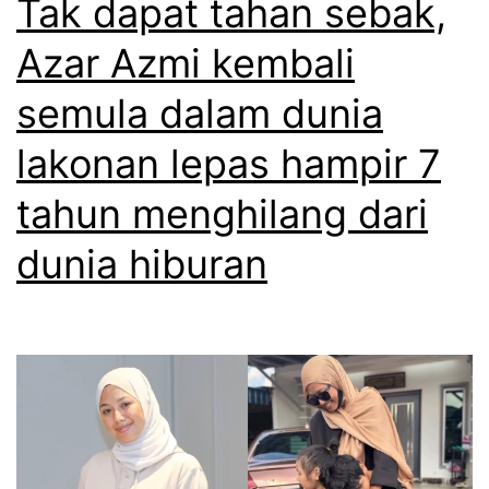
Tak dapat tahan sebak,
m
Azar Azmi kembali
u
semula dalam dunia
a
m
lakonan lepas hampir 7
e
tahun menghilang dari
m
dunia hiburan
e
r
h
a
t
i
,