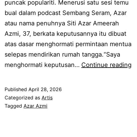
puncak populariti. Menerusi satu sesi temu
h
z
bual dalam podcast Sembang Seram, Azar
u
a
atau nama penuhnya Siti Azar Ameerah
l
r
Azmi, 37, berkata keputusannya itu dibuat
u
A
atas dasar menghormati permintaan mentua
r
z
selepas mendirikan rumah tangga.“Saya
k
m
T
menghormati keputusan…
Continue reading
a
i
a
n
y
k
b
a
Published
April 28, 2026
n
a
n
Categorized as
Artis
a
Tagged
Azar Azmi
n
g
k
t
r
d
u
a