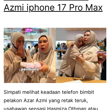
g
Azmi iphone 17 Pro Max
e
g
m
a
u
n
l
g
a
i
d
s
e
u
n
A
g
z
a
a
n
Simpati melihat keadaan telefon bimbit
r
S
pelakon Azar Azmi yang retak teruk,
A
y
usahawan sensasi Hasmiza Othman atau