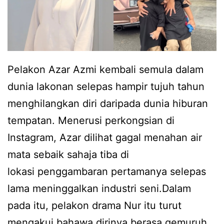
A
z
a
r
Pelakon Azar Azmi kembali semula dalam
A
dunia lakonan selepas hampir tujuh tahun
z
menghilangkan diri daripada dunia hiburan
m
tempatan. Menerusi perkongsian di
i
Instagram, Azar dilihat gagal menahan air
d
mata sebaik sahaja tiba di
e
lokasi penggambaran pertamanya selepas
d
lama meninggalkan industri seni.Dalam
a
pada itu, pelakon drama Nur itu turut
h
mengakui bahawa dirinya berasa gemuruh