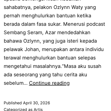
e
sahabatnya, pelakon Ozlynn Waty yang
,
p
p
pernah menghulurkan bantuan ketika
H
i
i
berada dalam fasa sukar. Menerusi podcast
a
r
Sembang Seram, Azar mendedahkan
f
7
bahawa Ozlynn, yang juga isteri kepada
r
t
pelawak Johan, merupakan antara individu
e
a
terawal menghulurkan bantuan selepas
z
h
mengetahui masalahnya.“Masa aku susah
A
u
ada seseorang yang tahu cerita aku
d
n
A
sebelum…
Continue reading
a
m
n
m
e
t
t
n
Published
April 30, 2026
a
a
g
Categorized as
Artis