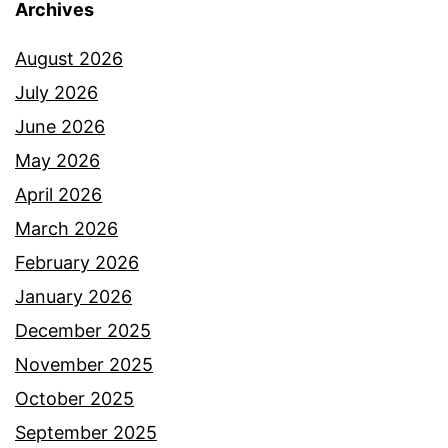
Archives
l
,
a
August 2026
A
n
July 2026
z
d
June 2026
a
a
May 2026
r
r
April 2026
A
i
March 2026
z
p
February 2026
m
a
January 2026
i
d
December 2025
n
a
November 2025
a
p
October 2025
f
i
September 2025
i