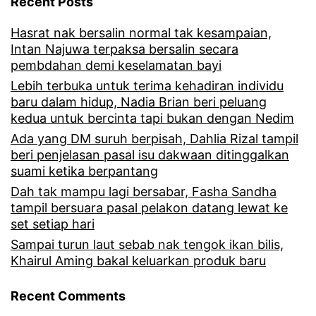
Recent Posts
Hasrat nak bersalin normal tak kesampaian,
Intan Najuwa terpaksa bersalin secara
pembdahan demi keselamatan bayi
Lebih terbuka untuk terima kehadiran individu
baru dalam hidup, Nadia Brian beri peluang
kedua untuk bercinta tapi bukan dengan Nedim
Ada yang DM suruh berpisah, Dahlia Rizal tampil
beri penjelasan pasal isu dakwaan ditinggalkan
suami ketika berpantang
Dah tak mampu lagi bersabar, Fasha Sandha
tampil bersuara pasal pelakon datang lewat ke
set setiap hari
Sampai turun laut sebab nak tengok ikan bilis,
Khairul Aming bakal keluarkan produk baru
Recent Comments