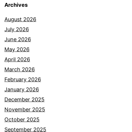
Archives
a
a
n
August 2026
l
w
July 2026
a
a
June 2026
n
r
May 2026
p
g
April 2026
e
a
March 2026
n
n
February 2026
y
e
January 2026
e
t
December 2025
l
November 2025
e
October 2025
s
September 2025
a