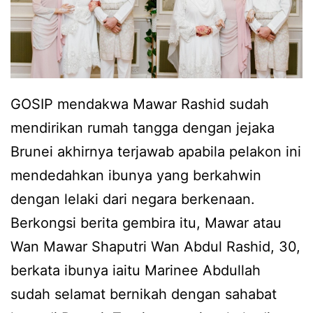
r
k
n
i
b
g
p
e
g
e
s
a
n
GOSIP mendakwa Mawar Rashid sudah
a
l
g
mendirikan rumah tangga dengan jejaka
r
g
Brunei akhirnya terjawab apabila pelakon ini
k
a
mendedahkan ibunya yang berkahwin
a
n
dengan lelaki dari negara berkenaan.
n
t
Berkongsi berita gembira itu, Mawar atau
a
i
Wan Mawar Shaputri Wan Abdul Rashid, 30,
n
,
berkata ibunya iaitu Marinee Abdullah
a
M
sudah selamat bernikah dengan sahabat
k
a