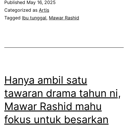
Published
May 16, 2025
s
a
Categorized as
Artis
h
b
Tagged
Ibu tunggal
,
Mawar Rashid
i
a
d
h
b
a
e
g
r
i
i
a
Hanya ambil satu
b
b
tawaran drama tahun ni,
a
i
y
Mawar Rashid mahu
l
a
a
fokus untuk besarkan
n
m