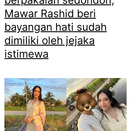
a
Mawar Rashid beri
d
i
bayangan hati sudah
k
dimiliki oleh jejaka
e
istimewa
u
t
a
m
a
a
n
,