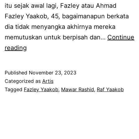
k
h
itu sejak awal lagi, Fazley atau Ahmad
o
b
Fazley Yaakob, 45, bagaimanapun berkata
m
u
dia tidak menyangka akhirnya mereka
e
k
memutuskan untuk berpisah dan…
Continue
n
a
M
reading
a
n
i
b
s
n
Published
November 23, 2023
a
e
t
Categorized as
Artis
n
b
a
Tagged
Fazley Yaakob
,
Mawar Rashid
,
Raf Yaakob
g
a
o
M
b
r
a
o
a
w
r
n