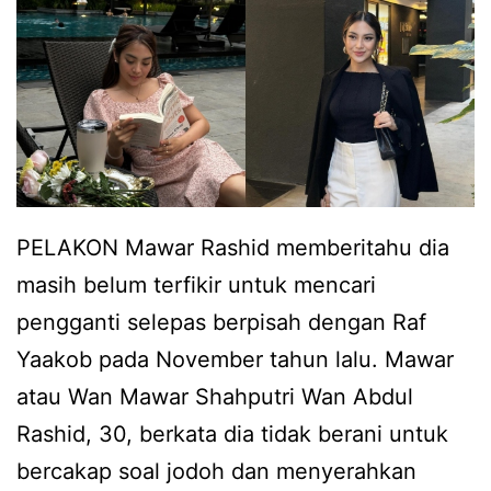
r
a
a
n
n
m
d
u
r
d
a
a
m
h
PELAKON Mawar Rashid memberitahu dia
a
n
masih belum terfikir untuk mencari
t
a
pengganti selepas berpisah dengan Raf
a
k
Yaakob pada November tahun lalu. Mawar
h
g
atau Wan Mawar Shahputri Wan Abdul
u
a
Rashid, 30, berkata dia tidak berani untuk
n
l
bercakap soal jodoh dan menyerahkan
n
a