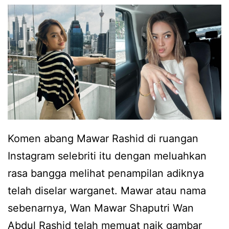
a
e
k
n
e
t
m
a
b
n
a
g
l
i
i
Komen abang Mawar Rashid di ruangan
s
b
Instagram selebriti itu dengan meluahkan
u
e
rasa bangga melihat penampilan adiknya
b
r
telah diselar warganet. Mawar atau nama
e
s
sebenarnya, Wan Mawar Shaputri Wan
r
a
Abdul Rashid telah memuat naik gambar
p
t