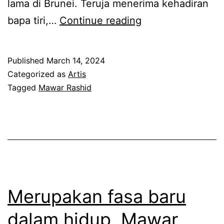
lama di Brunei. Teruja menerima kehadiran
a
w
R
bapa tiri,…
Continue reading
n
a
a
a
r
m
k
Published
March 14, 2024
R
a
Categorized as
Artis
a
i
Tagged
Mawar Rashid
s
y
h
a
i
n
d
g
s
m
e
e
Merupakan fasa baru
r
n
dalam hidup, Mawar
a