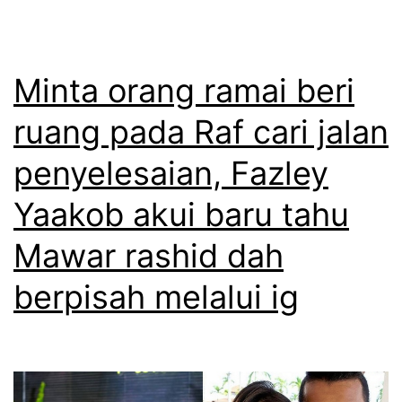
n
a
a
g
s
s
a
s
h
Minta orang ramai beri
n
u
i
ruang pada Raf cari jalan
p
a
d
penyelesaian, Fazley
e
m
,
n
i
R
Yaakob akui baru tahu
a
a
Mawar rashid dah
m
f
berpisah melalui ig
p
Y
i
a
l
a
a
k