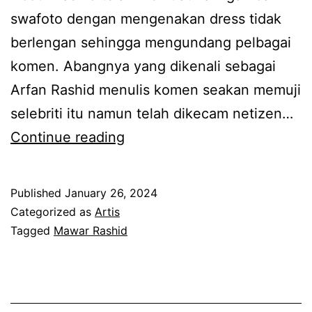
swafoto dengan mengenakan dress tidak
i
u
berlengan sehingga mengundang pelbagai
s
d
komen. Abangnya yang dikenali sebagai
a
e
Arfan Rashid menulis komen seakan memuji
h
n
selebriti itu namun telah dikecam netizen…
d
g
B
Continue reading
e
a
a
n
n
n
g
M
Published
January 26, 2024
g
a
a
Categorized as
Artis
g
Tagged
Mawar Rashid
n
w
a
b
a
d
e
r
e
k
R