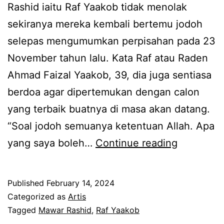
r
M
Rashid iaitu Raf Yaakob tidak menolak
u
a
sekiranya mereka kembali bertemu jodoh
p
w
selepas mengumumkan perpisahan pada 23
a
a
November tahun lalu. Kata Raf atau Raden
n
r
Ahmad Faizal Yaakob, 39, dia juga sentiasa
y
R
berdoa agar dipertemukan dengan calon
a
a
yang terbaik buatnya di masa akan datang.
d
s
“Soal jodoh semuanya ketentuan Allah. Apa
i
h
T
yang saya boleh…
Continue reading
a
i
a
d
d
k
Published
February 14, 2024
a
t
m
Categorized as
Artis
p
a
e
Tagged
Mawar Rashid
,
Raf Yaakob