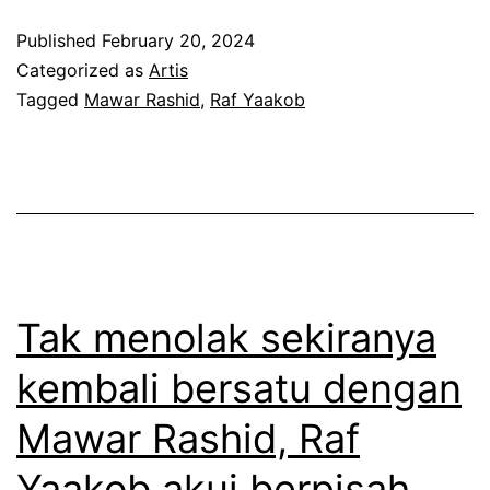
n
r
Published
February 20, 2024
g
u
Categorized as
Artis
a
p
Tagged
Mawar Rashid
,
Raf Yaakob
n
a
j
k
e
a
j
n
a
f
k
a
Tak menolak sekiranya
a
s
kembali bersatu dengan
B
a
Mawar Rashid, Raf
r
b
u
a
Yaakob akui berpisah