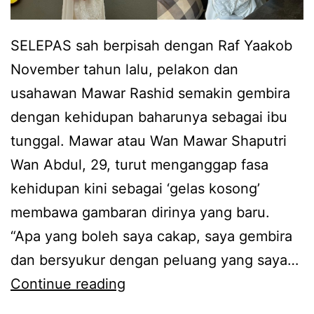
h
d
p
y
SELEPAS sah berpisah dengan Raf Yaakob
a
a
November tahun lalu, pelakon dan
d
n
usahawan Mawar Rashid semakin gembira
a
g
dengan kehidupan baharunya sebagai ibu
t
k
tunggal. Mawar atau Wan Mawar Shaputri
a
a
Wan Abdul, 29, turut menganggap fasa
k
h
kehidupan kini sebagai ‘gelas kosong’
d
w
membawa gambaran dirinya yang baru.
i
i
“Apa yang boleh saya cakap, saya gembira
r
n
dan bersyukur dengan peluang yang saya…
d
M
Continue reading
e
e