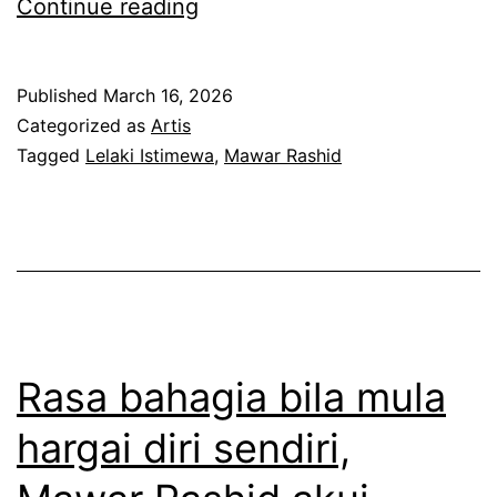
M
Continue reading
i
u
b
a
Published
March 16, 2026
e
t
Categorized as
Artis
l
n
Tagged
Lelaki Istimewa
,
Mawar Rashid
u
a
m
i
t
k
e
g
r
a
f
m
Rasa bahagia bila mula
i
b
hargai diri sendiri,
k
a
i
r