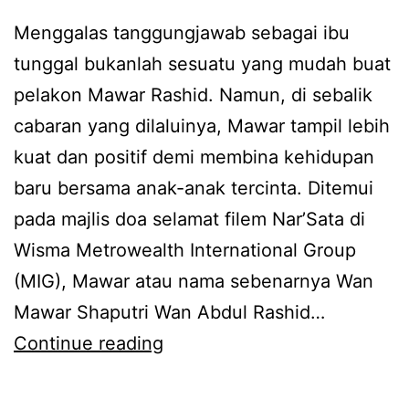
g
o
Menggalas tanggungjawab sebagai ibu
a
n
tunggal bukanlah sesuatu yang mudah buat
n
d
pelakon Mawar Rashid. Namun, di sebalik
h
o
cabaran yang dilaluinya, Mawar tampil lebih
i
n
kuat dan positif demi membina kehidupan
d
,
baru bersama anak-anak tercinta. Ditemui
u
M
pada majlis doa selamat filem Nar’Sata di
p
a
Wisma Metrowealth International Group
b
w
(MIG), Mawar atau nama sebenarnya Wan
a
a
Mawar Shaputri Wan Abdul Rashid…
r
r
R
Continue reading
u
R
a
a
s