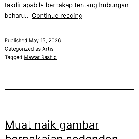
takdir apabila bercakap tentang hubungan
A
baharu…
Continue reading
n
a
Published
May 15, 2026
k
Categorized as
Artis
a
Tagged
Mawar Rashid
n
a
k
m
e
n
Muat naik gambar
j
berpakaian sedondon,