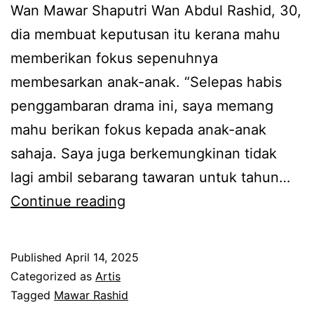
i
Wan Mawar Shaputri Wan Abdul Rashid, 30,
s
m
dia membuat keputusan itu kerana mahu
e
i
memberikan fokus sepenuhnya
n
l
membesarkan anak-anak. “Selepas habis
d
i
penggambaran drama ini, saya memang
i
k
mahu berikan fokus kepada anak-anak
r
i
sahaja. Saya juga berkemungkinan tidak
i
o
lagi ambil sebarang tawaran untuk tahun…
,
l
H
Continue reading
M
e
a
a
h
n
w
Published
April 14, 2025
j
y
a
Categorized as
Artis
e
a
Tagged
Mawar Rashid
r