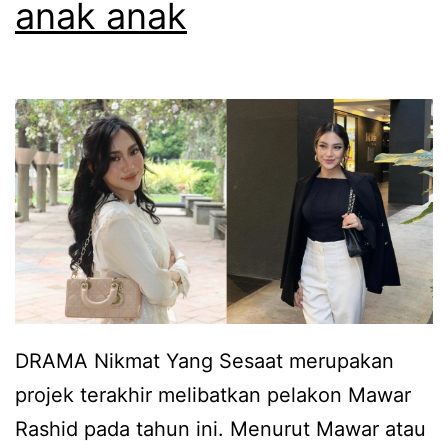
anak anak
g
u
a
l
n
a
h
h
a
a
t
r
i
g
s
a
u
i
d
d
a
DRAMA Nikmat Yang Sesaat merupakan
i
h
projek terakhir melibatkan pelakon Mawar
r
d
Rashid pada tahun ini. Menurut Mawar atau
i