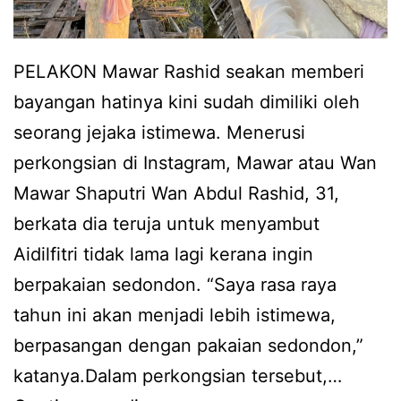
M
a
w
PELAKON Mawar Rashid seakan memberi
a
bayangan hatinya kini sudah dimiliki oleh
r
seorang jejaka istimewa. Menerusi
R
perkongsian di Instagram, Mawar atau Wan
a
Mawar Shaputri Wan Abdul Rashid, 31,
s
berkata dia teruja untuk menyambut
h
Aidilfitri tidak lama lagi kerana ingin
i
berpakaian sedondon. “Saya rasa raya
d
tahun ini akan menjadi lebih istimewa,
a
berpasangan dengan pakaian sedondon,”
k
katanya.Dalam perkongsian tersebut,…
u