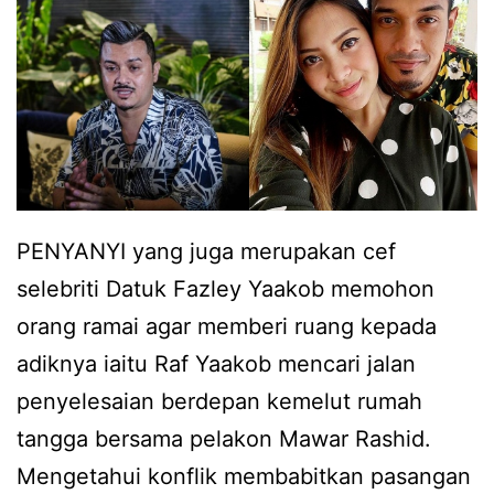
n
o
t
b
e
a
r
k
k
u
i
i
n
b
PENYANYI yang juga merupakan cef
i
e
selebriti Datuk Fazley Yaakob memohon
a
r
orang ramai agar memberi ruang kepada
d
p
adiknya iaitu Raf Yaakob mencari jalan
i
i
penyelesaian berdepan kemelut rumah
k
s
tangga bersama pelakon Mawar Rashid.
,
a
Mengetahui konflik membabitkan pasangan