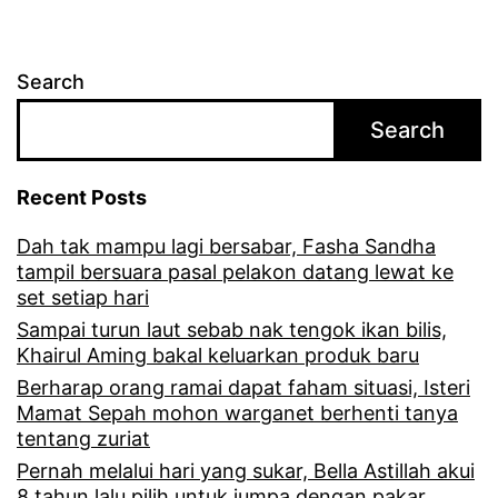
Search
Search
Recent Posts
Dah tak mampu lagi bersabar, Fasha Sandha
tampil bersuara pasal pelakon datang lewat ke
set setiap hari
Sampai turun laut sebab nak tengok ikan bilis,
Khairul Aming bakal keluarkan produk baru
Berharap orang ramai dapat faham situasi, Isteri
Mamat Sepah mohon warganet berhenti tanya
tentang zuriat
Pernah melalui hari yang sukar, Bella Astillah akui
8 tahun lalu pilih untuk jumpa dengan pakar