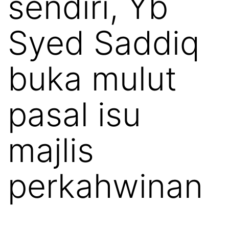
sendiri, Yb
Syed Saddiq
buka mulut
pasal isu
majlis
perkahwinan