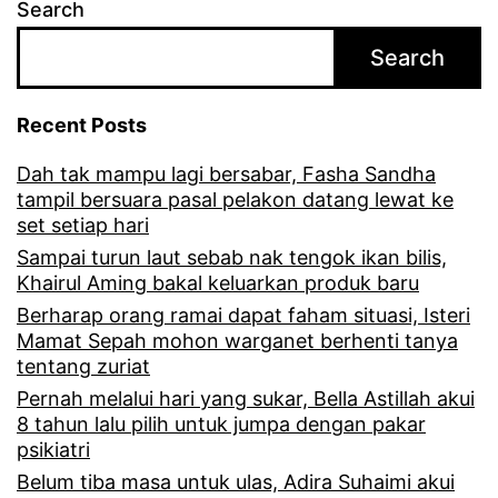
Search
Search
Recent Posts
Dah tak mampu lagi bersabar, Fasha Sandha
tampil bersuara pasal pelakon datang lewat ke
set setiap hari
Sampai turun laut sebab nak tengok ikan bilis,
Khairul Aming bakal keluarkan produk baru
Berharap orang ramai dapat faham situasi, Isteri
Mamat Sepah mohon warganet berhenti tanya
tentang zuriat
Pernah melalui hari yang sukar, Bella Astillah akui
8 tahun lalu pilih untuk jumpa dengan pakar
psikiatri
Belum tiba masa untuk ulas, Adira Suhaimi akui