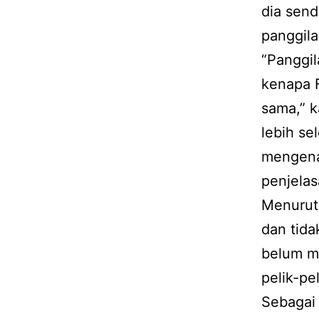
dia send
panggila
“Panggil
kenapa F
sama,” k
lebih se
mengena
penjelas
Menurutn
dan tida
belum m
pelik-pel
Sebagai 