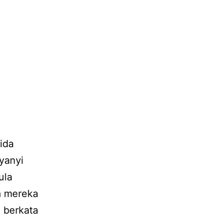
ida
yanyi
ula
ka mereka
 berkata