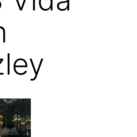
n
ley