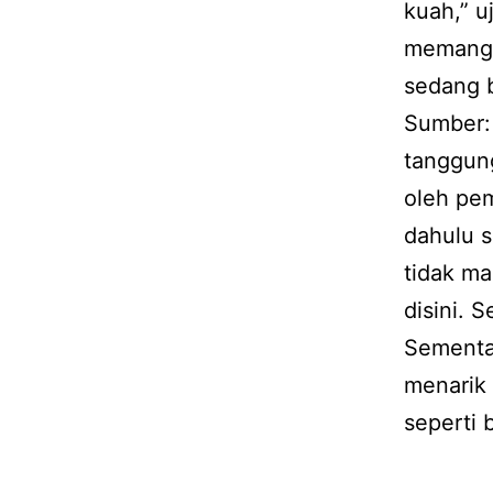
kuah,” u
memangg
sedang b
Sumber: 
tanggun
oleh pem
dahulu s
tidak m
disini. 
Sementar
menarik
seperti b