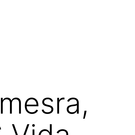
mesra,
S Vida