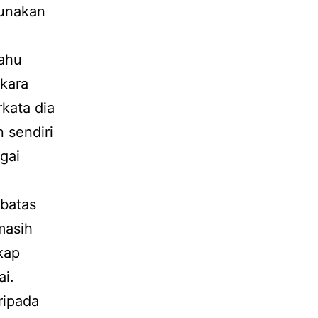
gunakan
tahu
rkara
rkata dia
 sendiri
gai
 batas
masih
kap
ai.
ripada