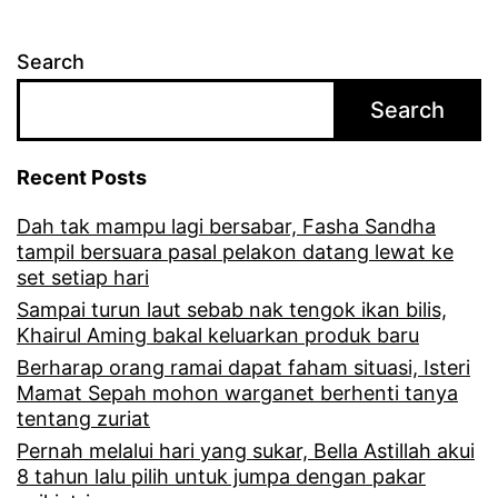
Search
Search
Recent Posts
Dah tak mampu lagi bersabar, Fasha Sandha
tampil bersuara pasal pelakon datang lewat ke
set setiap hari
Sampai turun laut sebab nak tengok ikan bilis,
Khairul Aming bakal keluarkan produk baru
Berharap orang ramai dapat faham situasi, Isteri
Mamat Sepah mohon warganet berhenti tanya
tentang zuriat
Pernah melalui hari yang sukar, Bella Astillah akui
8 tahun lalu pilih untuk jumpa dengan pakar