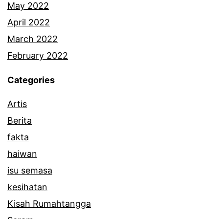
r
May 2022
April 2022
March 2022
February 2022
Categories
Artis
Berita
fakta
haiwan
isu semasa
kesihatan
Kisah Rumahtangga