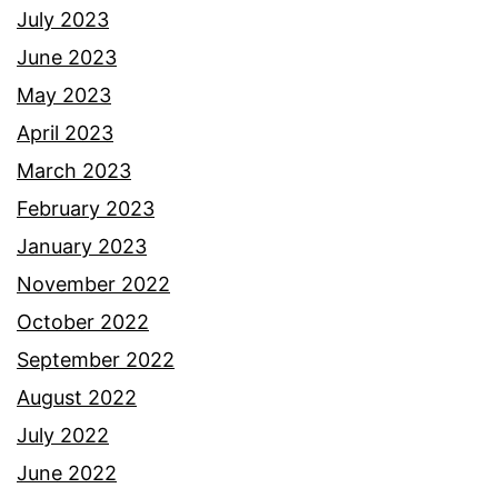
a
July 2023
m
June 2023
i
May 2023
l
April 2023
b
March 2023
a
February 2023
y
January 2023
i
November 2022
k
October 2022
e
September 2022
m
August 2022
b
July 2022
a
June 2022