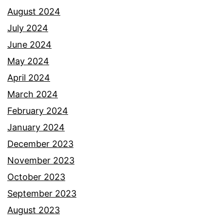
t
August 2024
a
July 2024
i
June 2024
s
May 2024
t
April 2024
e
March 2024
r
February 2024
i
January 2024
k
December 2023
i
November 2023
n
October 2023
i
September 2023
h
August 2023