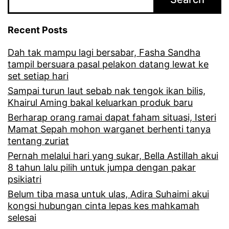
a
2
Recent Posts
t
Dah tak mampu lagi bersabar, Fasha Sandha
a
tampil bersuara pasal pelakon datang lewat ke
h
set setiap hari
u
Sampai turun laut sebab nak tengok ikan bilis,
Khairul Aming bakal keluarkan produk baru
n
Berharap orang ramai dapat faham situasi, Isteri
,
Mamat Sepah mohon warganet berhenti tanya
tentang zuriat
A
Pernah melalui hari yang sukar, Bella Astillah akui
l
8 tahun lalu pilih untuk jumpa dengan pakar
l
psikiatri
i
Belum tiba masa untuk ulas, Adira Suhaimi akui
kongsi hubungan cinta lepas kes mahkamah
f
selesai