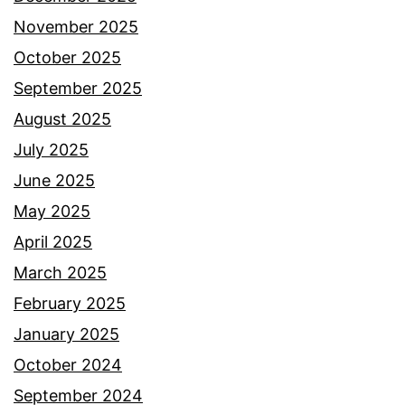
k
November 2025
o
October 2025
n
September 2025
g
August 2025
s
July 2025
i
June 2025
k
May 2025
a
April 2025
n
March 2025
b
February 2025
e
January 2025
r
October 2024
i
September 2024