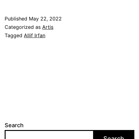
e
n
Published
May 22, 2022
a
Categorized as
Artis
n
Tagged
Allif Irfan
t
i
a
n
s
e
l
a
Search
m
Search