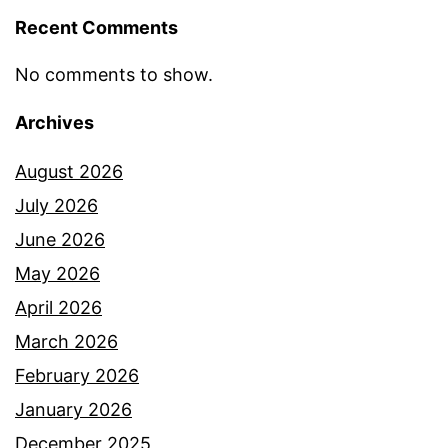
I
Recent Comments
r
f
No comments to show.
a
Archives
n
d
August 2026
a
July 2026
n
June 2026
i
May 2026
s
April 2026
t
March 2026
e
February 2026
r
January 2026
i
December 2025