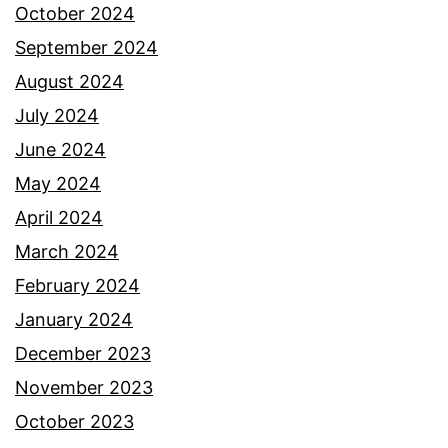
h
October 2024
a
September 2024
n
August 2024
p
July 2024
e
June 2024
r
May 2024
i
April 2024
b
March 2024
a
February 2024
d
January 2024
i
December 2023
R
November 2023
a
October 2023