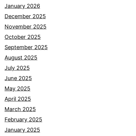
a
January 2026
l
December 2025
i
November 2025
z
October 2025
a
September 2025
j
August 2025
a
July 2025
d
June 2025
i
May 2025
p
April 2025
i
March 2025
l
February 2025
i
January 2025