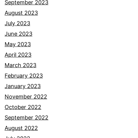
j
September 2023
a
August 2023
C
July 2023
h
June 2023
a
May 2023
r
April 2023
l
March 2023
e
February 2023
s
January 2023
s
November 2022
I
October 2022
I
September 2022
I
August 2022