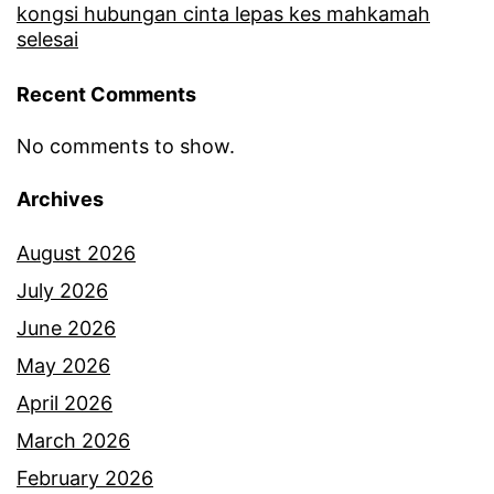
kongsi hubungan cinta lepas kes mahkamah
r
selesai
m
Recent Comments
a
n
No comments to show.
a
Archives
S
i
August 2026
t
July 2026
i
June 2026
N
May 2026
u
April 2026
r
March 2026
h
February 2026