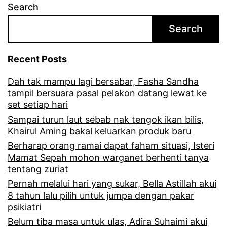
Search
s
Search
a
,
Recent Posts
l
Dah tak mampu lagi bersabar, Fasha Sandha
a
tampil bersuara pasal pelakon datang lewat ke
g
set setiap hari
u
Sampai turun laut sebab nak tengok ikan bilis,
Khairul Aming bakal keluarkan produk baru
A
Berharap orang ramai dapat faham situasi, Isteri
n
Mamat Sepah mohon warganet berhenti tanya
tentang zuriat
t
Pernah melalui hari yang sukar, Bella Astillah akui
a
8 tahun lalu pilih untuk jumpa dengan pakar
P
psikiatri
e
Belum tiba masa untuk ulas, Adira Suhaimi akui