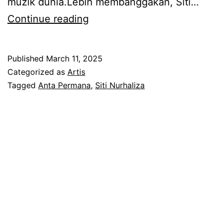
muzik dunia.Lebih membanggakan, Siti…
B
Continue reading
u
k
Published
March 11, 2025
a
Categorized as
Artis
n
Tagged
Anta Permana
,
Siti Nurhaliza
b
i
a
s
a
b
i
a