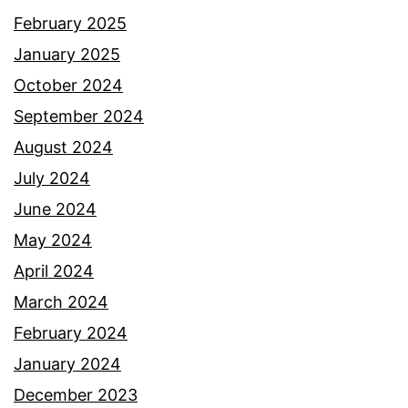
h
February 2025
b
January 2025
a
October 2024
p
September 2024
a
August 2024
g
July 2024
u
June 2024
n
May 2024
a
April 2024
d
March 2024
u
February 2024
i
January 2024
t
December 2023