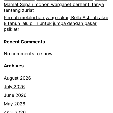
j
Mamat Sepah mohon warganet berhenti tanya
u
tentang zuriat
t
Pernah melalui hari yang sukar, Bella Astillah akui
8 tahun lalu pilih untuk jumpa dengan pakar
b
psikiatri
i
Recent Comments
l
a
No comments to show.
k
Archives
a
k
August 2026
a
July 2026
k
June 2026
A
May 2026
s
April 2026