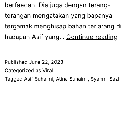
berfaedah. Dia juga dengan terang-
terangan mengatakan yang bapanya
tergamak menghisap bahan terlarang di
D
hadapan Asif yang…
Continue reading
a
h
Published
June 22, 2023
l
Categorized as
Viral
a
Tagged
Asif Suhaimi
,
Atina Suhaimi
,
Syahmi Sazli
m
a
t
a
h