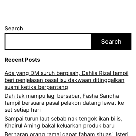
a
n
s
Search
a
Search
b
a
Recent Posts
r
Ada yang DM suruh berpisah, Dahlia Rizal tampil
,
beri penjelasan pasal isu dakwaan ditinggalkan
t
suami ketika berpantang
e
Dah tak mampu lagi bersabar, Fasha Sandha
tampil bersuara pasal pelakon datang lewat ke
r
set setiap hari
k
Sampai turun laut sebab nak tengok ikan bilis,
Khairul Aming bakal keluarkan produk baru
e
Berharap orang ramai dapat faham situasi, Isteri