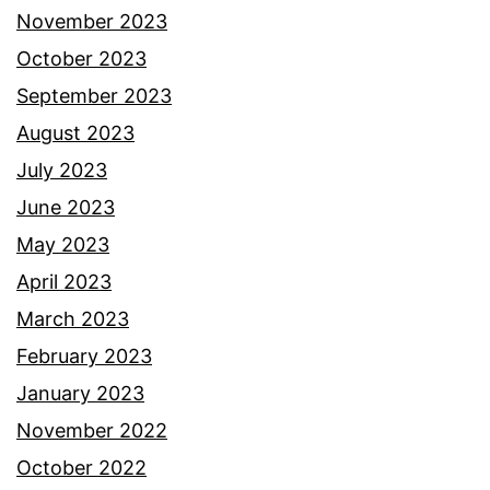
g
November 2023
a
October 2023
j
September 2023
i
August 2023
A
July 2023
s
June 2023
i
May 2023
f
April 2023
u
March 2023
n
February 2023
t
January 2023
u
November 2022
k
October 2022