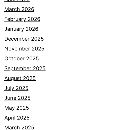
i
March 2026
f
February 2026
S
January 2026
u
December 2025
h
November 2025
a
October 2025
i
September 2025
m
August 2025
i
July 2025
d
June 2025
e
May 2025
d
April 2025
a
March 2025