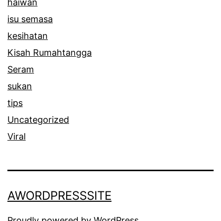
haiwan
l
isu semasa
a
kesihatan
r
Kisah Rumahtangga
a
Seram
n
sukan
g
tips
Uncategorized
Viral
AWORDPRESSSITE
Proudly powered by
WordPress
.