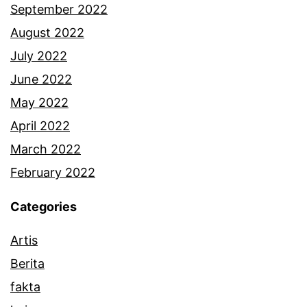
b
September 2022
e
August 2022
l
July 2022
i
June 2022
b
May 2022
a
April 2022
r
March 2022
a
February 2022
n
Categories
g
Artis
t
Berita
e
fakta
r