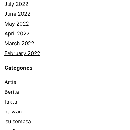
z
July 2022
m
June 2022
i
May 2022
S
April 2022
a
March 2022
a
February 2022
t
Categories
Artis
Berita
fakta
haiwan
isu semasa