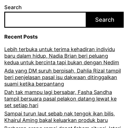
p
Search
i
Search
l
b
Recent Posts
u
Lebih terbuka untuk terima kehadiran individu
a
baru dalam hidup, Nadia Brian beri peluang
t
kedua untuk bercinta tapi bukan dengan Nedim
p
Ada yang DM suruh berpisah, Dahlia Rizal tampil
beri penjelasan pasal isu dakwaan ditinggalkan
e
suami ketika berpantang
r
Dah tak mampu lagi bersabar, Fasha Sandha
tampil bersuara pasal pelakon datang lewat ke
m
set setiap hari
o
Sampai turun laut sebab nak tengok ikan bilis,
h
Khairul Aming bakal keluarkan produk baru