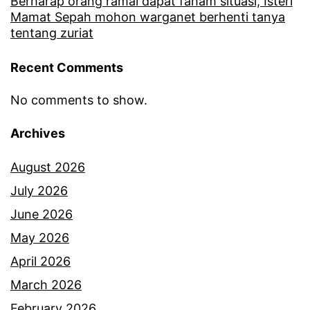
o
Berharap orang ramai dapat faham situasi, Isteri
Mamat Sepah mohon warganet berhenti tanya
n
tentang zuriat
a
Recent Comments
n
m
No comments to show.
a
Archives
a
f
August 2026
s
July 2026
e
June 2026
c
May 2026
a
April 2026
r
March 2026
a
February 2026