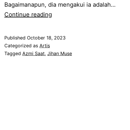
Bagaimanapun, dia mengakui ia adalah…
J
Continue reading
i
h
Published
October 18, 2023
a
Categorized as
Artis
n
Tagged
Azmi Saat
,
Jihan Muse
M
u
s
e
t
a
m