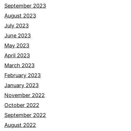
a
September 2023
k
August 2023
a
July 2023
n
June 2023
n
May 2023
a
April 2023
m
March 2023
a
February 2023
b
January 2023
a
November 2022
p
October 2022
a
September 2022
A
August 2022