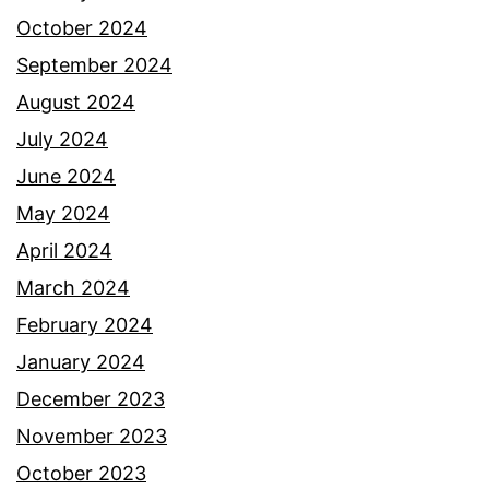
u
October 2024
r
September 2024
a
August 2024
u
July 2024
a
June 2024
n
May 2024
p
April 2024
e
March 2024
r
February 2024
s
January 2024
e
December 2023
n
November 2023
d
October 2023