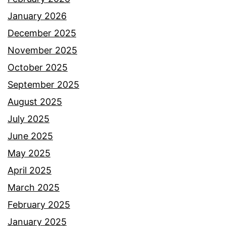
t
January 2026
e
December 2025
r
November 2025
b
October 2025
u
September 2025
k
August 2025
a
July 2025
s
June 2025
e
May 2025
b
April 2025
a
March 2025
b
February 2025
g
January 2025