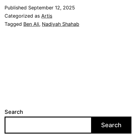
m
Published
September 12, 2025
a
Categorized as
Artis
i
Tagged
Ben Ali
,
Nadiyah Shahab
y
a
n
g
t
e
r
t
Search
a
Search
n