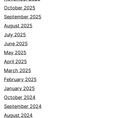
n
October 2025
g
September 2025
g
August 2025
a
July 2025
,
June 2025
t
May 2025
a
April 2025
k
March 2025
b
February 2025
o
January 2025
l
October 2024
e
September 2024
h
August 2024