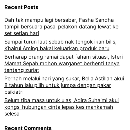
y
Recent Posts
a
Dah tak mampu lagi bersabar, Fasha Sandha
t
tampil bersuara pasal pelakon datang lewat ke
a
set setiap hari
n
Sampai turun laut sebab nak tengok ikan bilis,
Khairul Aming bakal keluarkan produk baru
y
Berharap orang ramai dapat faham situasi, Isteri
a
Mamat Sepah mohon warganet berhenti tanya
tentang zuriat
t
Pernah melalui hari yang sukar, Bella Astillah akui
e
8 tahun lalu pilih untuk jumpa dengan pakar
n
psikiatri
t
Belum tiba masa untuk ulas, Adira Suhaimi akui
kongsi hubungan cinta lepas kes mahkamah
a
selesai
n
Recent Comments
g