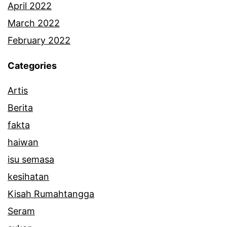
d
April 2022
a
March 2022
r
February 2022
i
Categories
B
Artis
e
Berita
n
fakta
A
haiwan
l
isu semasa
i
kesihatan
Kisah Rumahtangga
Seram