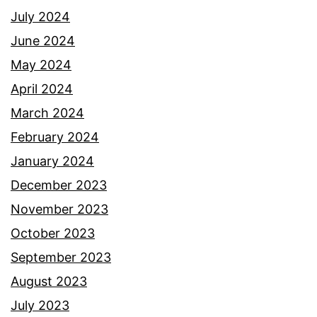
b
July 2024
e
June 2024
r
May 2024
d
April 2024
i
March 2024
a
February 2024
m
January 2024
s
December 2023
e
November 2023
k
October 2023
a
September 2023
l
August 2023
i
July 2023