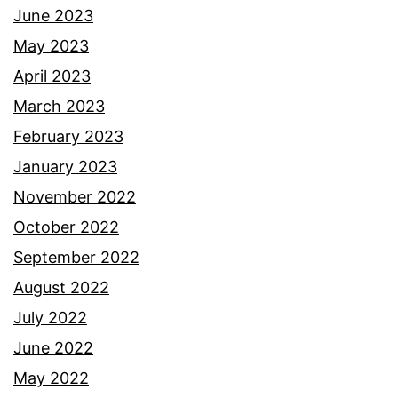
i
June 2023
n
May 2023
i
April 2023
p
March 2023
u
February 2023
l
January 2023
a
November 2022
r
October 2022
e
September 2022
s
August 2022
p
July 2022
o
June 2022
n
May 2022