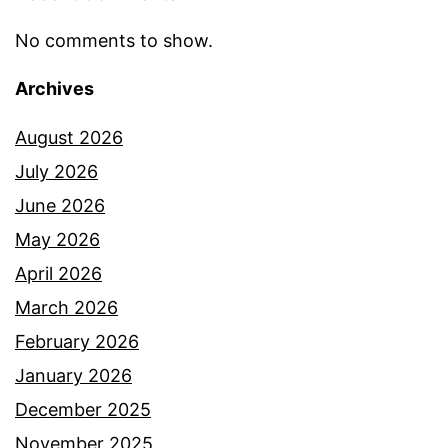
s
No comments to show.
t
Archives
a
t
August 2026
u
July 2026
s
June 2026
r
May 2026
u
April 2026
m
March 2026
a
February 2026
h
January 2026
t
December 2025
a
November 2025