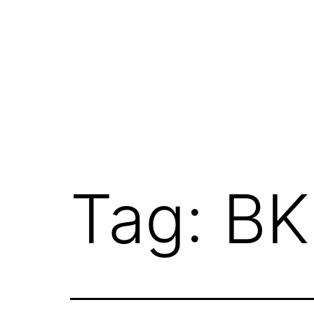
Skip
to
content
Tag:
BK