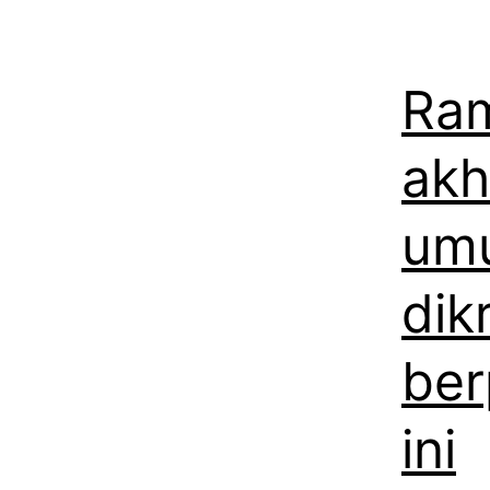
Ram
akh
umu
dik
ber
ini