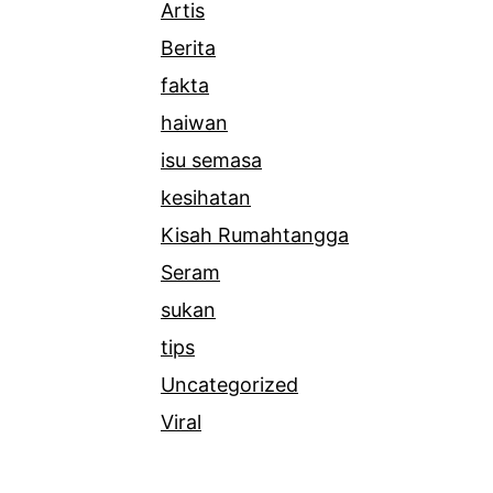
Artis
Berita
fakta
haiwan
isu semasa
kesihatan
Kisah Rumahtangga
Seram
sukan
tips
Uncategorized
Viral