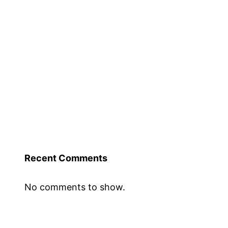
Bkm
fasa
4
akan
dikreditkan
secara
berperingkat
pada
tarikh
Recent Comments
ini
No comments to show.