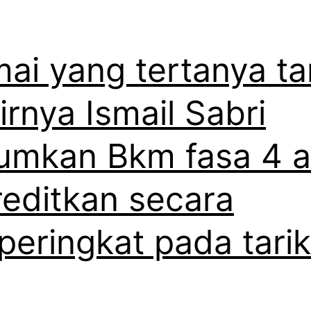
ai yang tertanya t
irnya Ismail Sabri
mkan Bkm fasa 4 
reditkan secara
peringkat pada tari