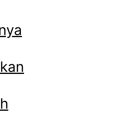
anya
akan
kh