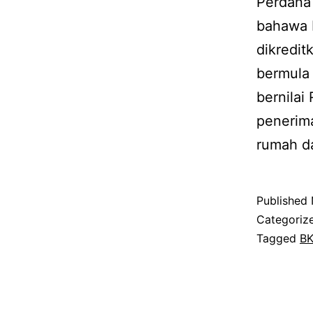
Perdana 
bahawa 
dikredit
bermula
bernilai
penerima
rumah d
Published
Categoriz
Tagged
BK