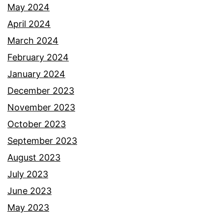
a
May 2024
r
April 2024
o
March 2024
n
February 2024
A
January 2024
z
December 2023
i
November 2023
z
October 2023
September 2023
August 2023
July 2023
June 2023
May 2023