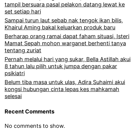
d
tampil bersuara pasal pelakon datang lewat ke
d
set setiap hari
a
e
Sampai turun laut sebab nak tengok ikan bilis,
r
Khairul Aming bakal keluarkan produk baru
n
i
Berharap orang ramai dapat faham situasi, Isteri
g
Mamat Sepah mohon warganet berhenti tanya
L
tentang zuriat
a
i
Pernah melalui hari yang sukar, Bella Astillah akui
n
z
8 tahun lalu pilih untuk jumpa dengan pakar
w
psikiatri
a
a
Belum tiba masa untuk ulas, Adira Suhaimi akui
H
kongsi hubungan cinta lepas kes mahkamah
r
selesai
a
g
n
Recent Comments
a
i
n
No comments to show.
m
e