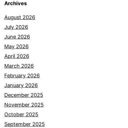
Archives
t
,
August 2026
s
July 2026
e
June 2026
k
May 2026
a
April 2026
l
March 2026
i
February 2026
i
January 2026
n
December 2025
i
November 2025
p
October 2025
u
September 2025