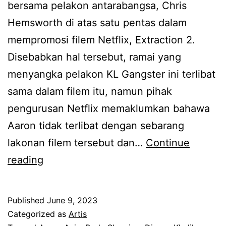
bersama pelakon antarabangsa, Chris
a
Hemsworth di atas satu pentas dalam
k
mempromosi filem Netflix, Extraction 2.
b
Disebabkan hal tersebut, ramai yang
o
menyangka pelakon KL Gangster ini terlibat
l
sama dalam filem itu, namun pihak
e
pengurusan Netflix memaklumkan bahawa
h
Aaron tidak terlibat dengan sebarang
b
lakonan filem tersebut dan…
Continue
e
A
reading
r
s
d
y
i
Published
June 9, 2023
i
Categorized as
Artis
a