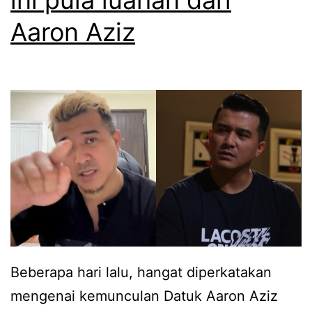
m
Aaron Aziz
s
e
b
a
b
w
a
j
a
h
Beberapa hari lalu, hangat diperkatakan
,
mengenai kemunculan Datuk Aaron Aziz
t