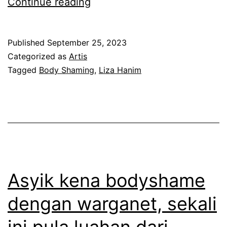
K
Continue reading
a
r
Published
September 25, 2023
i
Categorized as
Artis
e
Tagged
Body Shaming
,
Liza Hanim
r
t
e
n
g
g
Asyik kena bodyshame
e
dengan warganet, sekali
l
ini pula luahan dari
a