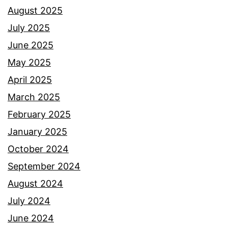
l
August 2025
a
July 2025
l
June 2025
u
May 2025
a
April 2025
h
March 2025
a
February 2025
n
January 2025
d
October 2024
a
September 2024
r
August 2024
i
July 2024
A
June 2024