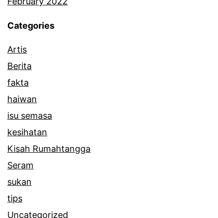
February 2022
Categories
Artis
Berita
fakta
haiwan
isu semasa
kesihatan
Kisah Rumahtangga
Seram
sukan
tips
Uncategorized