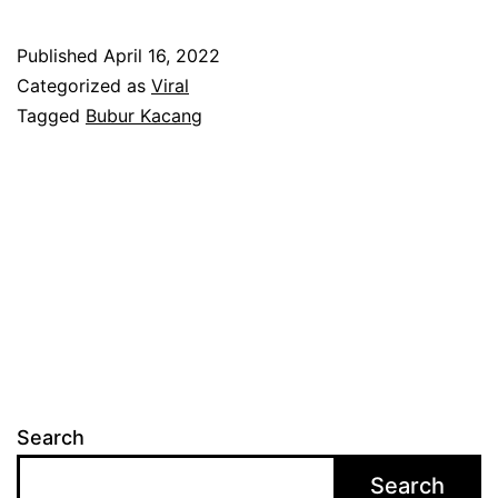
e
d
Published
April 16, 2022
i
Categorized as
Viral
h
Tagged
Bubur Kacang
b
i
l
a
b
u
b
u
Search
r
Search
k