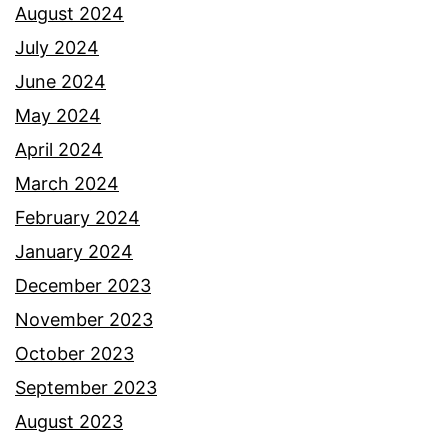
n
August 2024
i
July 2024
k
June 2024
o
May 2024
m
April 2024
e
March 2024
n
February 2024
w
January 2024
a
December 2023
r
November 2023
g
October 2023
a
September 2023
n
August 2023