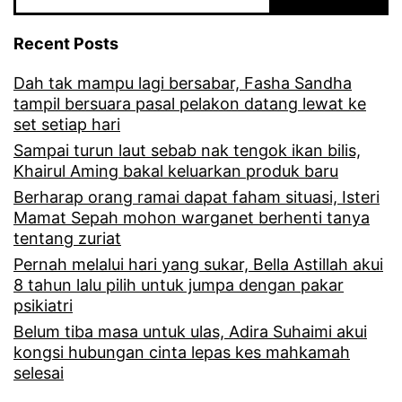
a
Recent Posts
c
Dah tak mampu lagi bersabar, Fasha Sandha
a
tampil bersuara pasal pelakon datang lewat ke
n
set setiap hari
g
Sampai turun laut sebab nak tengok ikan bilis,
Khairul Aming bakal keluarkan produk baru
y
Berharap orang ramai dapat faham situasi, Isteri
a
Mamat Sepah mohon warganet berhenti tanya
tentang zuriat
n
Pernah melalui hari yang sukar, Bella Astillah akui
g
8 tahun lalu pilih untuk jumpa dengan pakar
n
psikiatri
a
Belum tiba masa untuk ulas, Adira Suhaimi akui
kongsi hubungan cinta lepas kes mahkamah
k
selesai
s