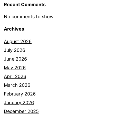
Recent Comments
e
d
No comments to show.
e
Archives
k
a
August 2026
h
July 2026
p
June 2026
e
May 2026
n
April 2026
u
March 2026
h
February 2026
s
January 2026
e
December 2025