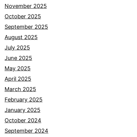
l
November 2025
i
October 2025
p
September 2025
a
August 2025
r
July 2025
,
June 2025
s
May 2025
e
April 2025
k
March 2025
a
February 2025
l
January 2025
i
October 2024
i
September 2024