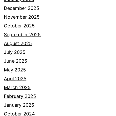
l
December 2025
a
November 2025
w
October 2025
a
September 2025
t
August 2025
i
July 2025
c
June 2025
i
May 2025
p
April 2025
t
March 2025
a
February 2025
k
January 2025
e
October 2024