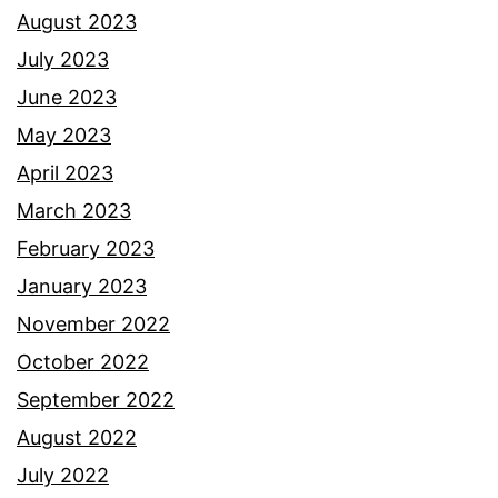
m
August 2023
a
July 2023
i
June 2023
p
May 2023
e
April 2023
n
March 2023
o
February 2023
n
January 2023
t
November 2022
o
October 2022
n
September 2022
.
August 2022
July 2022