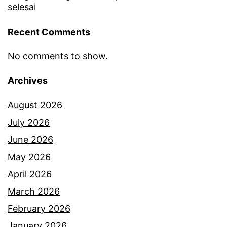
0
selesai
2
Recent Comments
3
d
No comments to show.
i
Archives
S
t
August 2026
a
July 2026
d
June 2026
i
May 2026
u
April 2026
m
March 2026
February 2026
a
January 2026