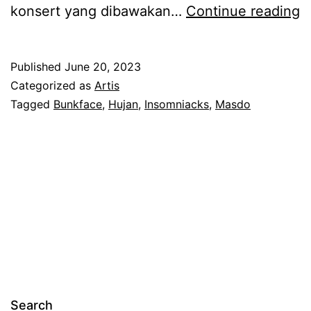
T
konsert yang dibawakan…
Continue reading
a
k
Published
June 20, 2023
s
Categorized as
Artis
a
Tagged
Bunkface
,
Hujan
,
Insomniacks
,
Masdo
n
g
k
a
k
o
n
s
Search