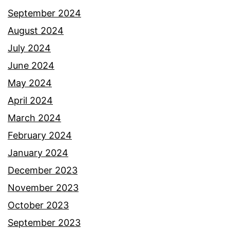
n
September 2024
a
August 2024
n
July 2024
g
June 2024
a
May 2024
n
April 2024
p
March 2024
u
February 2024
k
January 2024
a
December 2023
u
November 2023
r
October 2023
a
September 2023