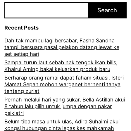
e
Search
r
t
Recent Posts
j
Dah tak mampu lagi bersabar, Fasha Sandha
i
tampil bersuara pasal pelakon datang lewat ke
w
set setiap hari
a
Sampai turun laut sebab nak tengok ikan bilis,
Khairul Aming bakal keluarkan produk baru
k
Berharap orang ramai dapat faham situasi, Isteri
a
Mamat Sepah mohon warganet berhenti tanya
tentang zuriat
c
Pernah melalui hari yang sukar, Bella Astillah akui
a
8 tahun lalu pilih untuk jumpa dengan pakar
u
psikiatri
2
Belum tiba masa untuk ulas, Adira Suhaimi akui
kongsi hubungan cinta lepas kes mahkamah