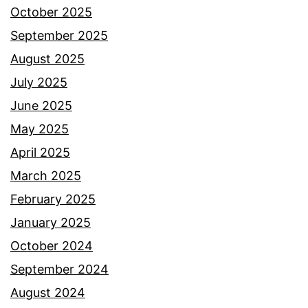
a
October 2025
n
September 2025
t
August 2025
a
July 2025
k
June 2025
n
May 2025
a
April 2025
k
March 2025
c
February 2025
i
January 2025
p
October 2024
t
September 2024
a
August 2024