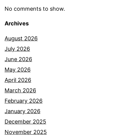
d
No comments to show.
e
Archives
n
g
August 2026
a
July 2026
n
June 2026
p
May 2026
e
April 2026
n
March 2026
d
February 2026
i
January 2026
r
December 2025
i
November 2025