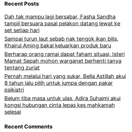
Recent Posts
r
Dah tak mampu lagi bersabar, Fasha Sandha
a
tampil bersuara pasal pelakon datang lewat ke
t
set setiap hari
,
Sampai turun laut sebab nak tengok ikan bilis,
Khairul Aming bakal keluarkan produk baru
I
Berharap orang ramai dapat faham situasi, Isteri
w
Mamat Sepah mohon warganet berhenti tanya
tentang zuriat
a
Pernah melalui hari yang sukar, Bella Astillah akui
n
8 tahun lalu pilih untuk jumpa dengan pakar
t
psikiatri
e
Belum tiba masa untuk ulas, Adira Suhaimi akui
kongsi hubungan cinta lepas kes mahkamah
t
selesai
a
Recent Comments
p