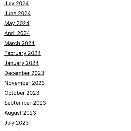
l
July 2024
a
June 2024
g
May 2024
u
April 2024
u
March 2024
n
February 2024
t
January 2024
u
December 2023
k
November 2023
w
October 2023
a
September 2023
n
August 2023
i
July 2023