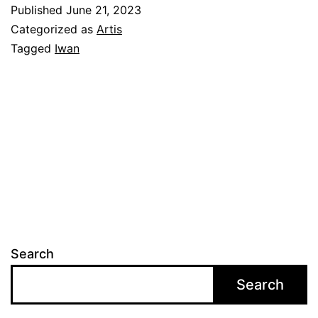
a
Published
June 21, 2023
r
Categorized as
Artis
a
Tagged
Iwan
w
a
n
i
t
a
i
t
Search
u
Search
a
u