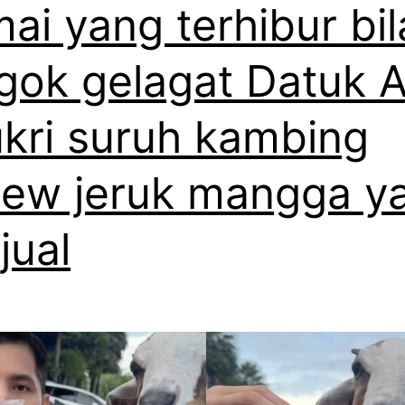
sambil
ai yang terhibur bil
baring
gok gelagat Datuk Al
kri suruh kambing
iew jeruk mangga y
jual