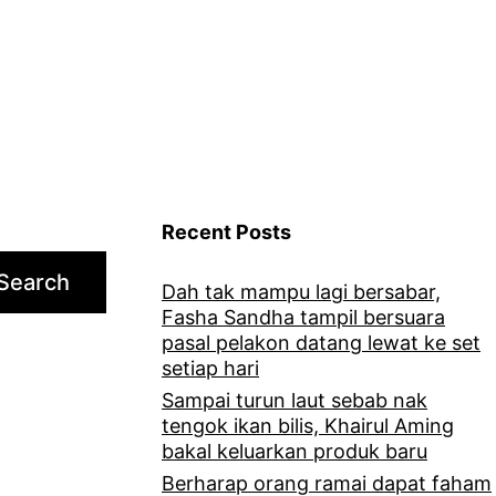
review
jeruk
mangga
yang
dia
jual
Recent Posts
Search
Dah tak mampu lagi bersabar,
Fasha Sandha tampil bersuara
pasal pelakon datang lewat ke set
setiap hari
Sampai turun laut sebab nak
tengok ikan bilis, Khairul Aming
bakal keluarkan produk baru
Berharap orang ramai dapat faham