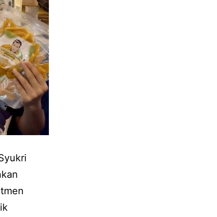
Syukri
hkan
itmen
ik