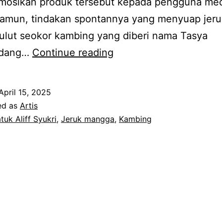
osikan produk tersebut kepada pengguna me
 Namun, tindakan spontannya yang menyuap jeru
ulut seokor kambing yang diberi nama Tasya
Ramai
dang…
Continue reading
yang
terhibur
April 15, 2025
bila
ed as
Artis
tengok
tuk Aliff Syukri
,
Jeruk mangga
,
Kambing
gelagat
Datuk
Aliff
Syukri
suruh
kambing