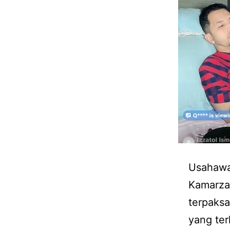
Usahawan
Kamarza
terpaks
yang ter