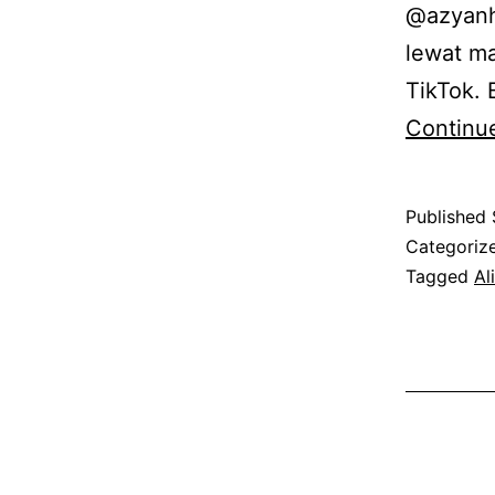
@azyanha
lewat ma
TikTok. 
Continu
Published
Categoriz
Tagged
Al