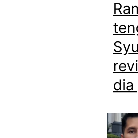
Ram
ten
Syu
rev
dia 