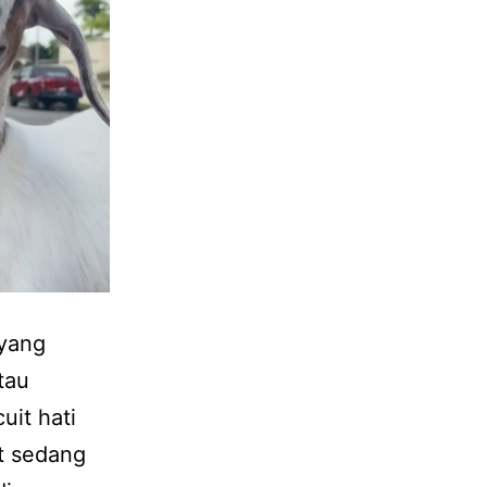
 yang
tau
uit hati
at sedang