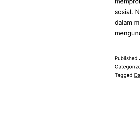
memprom
sosial.
dalam m
mengun
Published
Categoriz
Tagged
Da