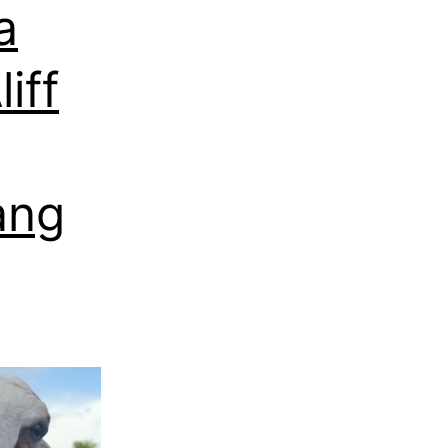
a
iff
ang