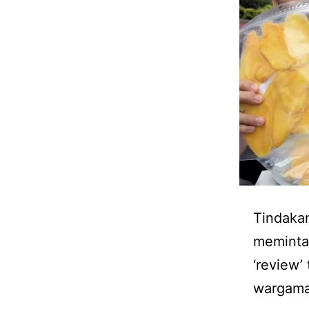
Tindakan
meminta
‘review’
wargamay