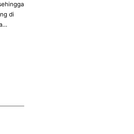
 sehingga
ng di
ga…