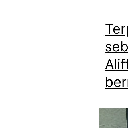
Ter
seb
Ali
ber