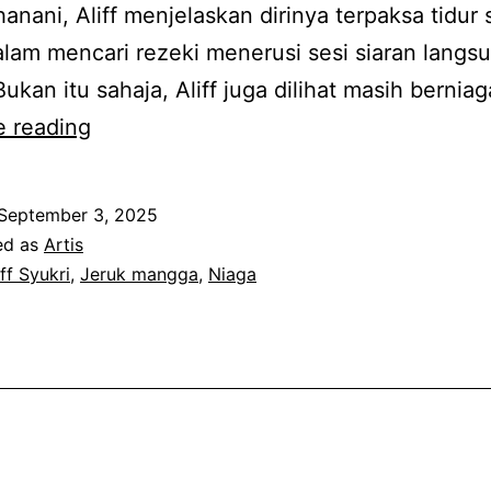
nani, Aliff menjelaskan dirinya terpaksa tidur
lam mencari rezeki menerusi sesi siaran langsu
Bukan itu sahaja, Aliff juga dilihat masih bernia
Terpaksa
e reading
kerja
keras
September 3, 2025
sebab
ed as
Artis
banyak
iff Syukri
,
Jeruk mangga
,
Niaga
komitmen,
Aliff
Syukri
sanggup
berniaga