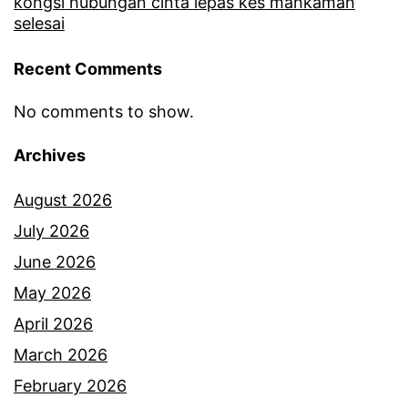
kongsi hubungan cinta lepas kes mahkamah
a
selesai
k
Recent Comments
i
t
No comments to show.
,
Archives
i
b
August 2026
u
July 2026
l
June 2026
u
May 2026
a
April 2026
h
March 2026
r
February 2026