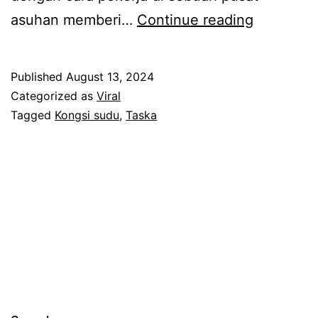
P
asuhan memberi…
Continue reading
a
t
Published
August 13, 2024
u
Categorized as
Viral
t
Tagged
Kongsi sudu
,
Taska
l
a
h
a
n
a
k
m