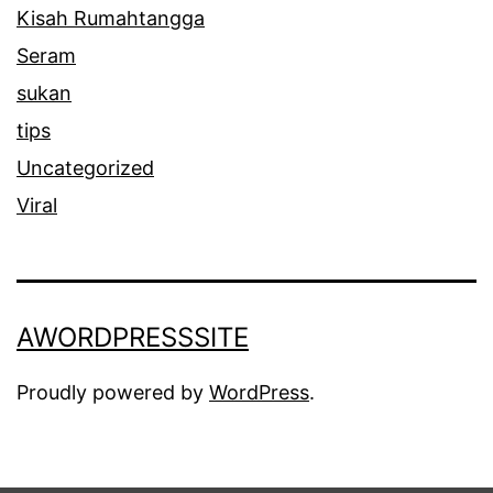
Kisah Rumahtangga
n
Seram
a
sukan
n
tips
a
Uncategorized
k
Viral
a
s
u
h
AWORDPRESSSITE
a
Proudly powered by
WordPress
.
n
y
a