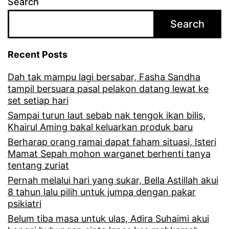
Search
u
Search
d
a
Recent Posts
h
Dah tak mampu lagi bersabar, Fasha Sandha
d
tampil bersuara pasal pelakon datang lewat ke
a
set setiap hari
p
Sampai turun laut sebab nak tengok ikan bilis,
Khairul Aming bakal keluarkan produk baru
a
Berharap orang ramai dapat faham situasi, Isteri
t
Mamat Sepah mohon warganet berhenti tanya
tentang zuriat
p
Pernah melalui hari yang sukar, Bella Astillah akui
e
8 tahun lalu pilih untuk jumpa dengan pakar
n
psikiatri
y
Belum tiba masa untuk ulas, Adira Suhaimi akui