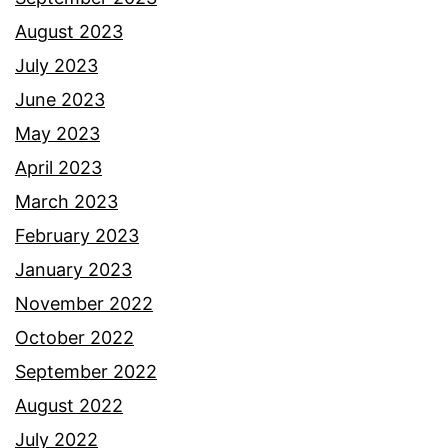
p
August 2023
m
July 2023
a
June 2023
k
May 2023
a
April 2023
n
March 2023
a
February 2023
n
January 2023
b
November 2022
e
October 2022
r
September 2022
k
August 2022
o
July 2022