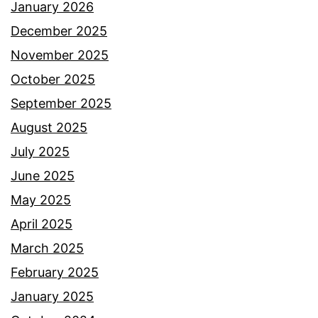
a
January 2026
s
December 2025
a
November 2025
k
October 2025
u
September 2025
r
August 2025
a
July 2025
n
June 2025
g
May 2025
s
April 2025
e
March 2025
n
February 2025
a
January 2025