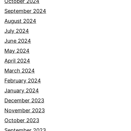
n
October 2024
g
September 2024
b
August 2024
i
July 2024
l
June 2024
a
May 2024
t
April 2024
a
March 2024
s
February 2024
k
January 2024
a
December 2023
s
November 2023
u
October 2023
a
September 2023