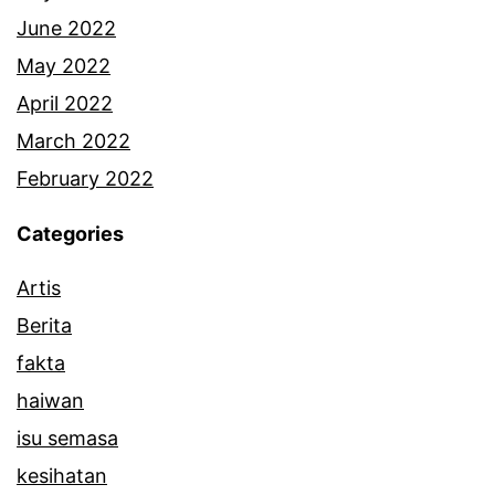
n
June 2022
g
May 2022
s
April 2022
i
March 2022
s
February 2022
u
Categories
d
Artis
u
Berita
d
fakta
e
haiwan
n
isu semasa
g
kesihatan
a