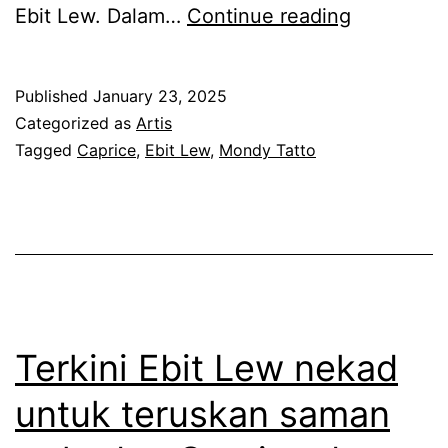
M
Ebit Lew. Dalam…
Continue reading
e
n
Published
January 23, 2025
a
Categorized as
Artis
n
Tagged
Caprice
,
Ebit Lew
,
Mondy Tatto
g
s
a
m
a
n
Terkini Ebit Lew nekad
d
untuk teruskan saman
e