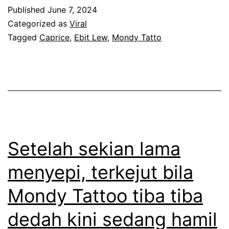
r
Published
June 7, 2024
e
k
Categorized as
Viral
n
i
Tagged
Caprice
,
Ebit Lew
,
Mondy Tatto
j
n
e
i
l
E
a
b
s
i
a
t
Setelah sekian lama
n
L
menyepi, terkejut bila
m
e
a
Mondy Tattoo tiba tiba
w
c
n
dedah kini sedang hamil
a
e