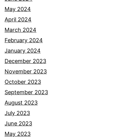
e
May 2024
d
April 2024
a
March 2024
h
February 2024
k
January 2024
i
December 2023
n
November 2023
i
October 2023
s
September 2023
e
August 2023
d
July 2023
a
June 2023
n
May 2023