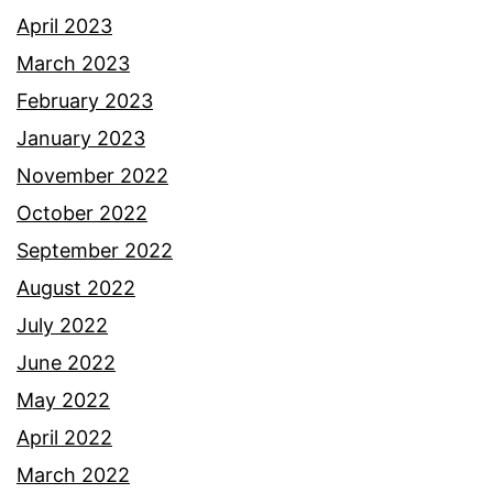
g
April 2023
h
March 2023
a
February 2023
m
January 2023
i
November 2022
l
October 2022
8
September 2022
b
August 2022
u
July 2022
l
June 2022
a
May 2022
n
April 2022
March 2022