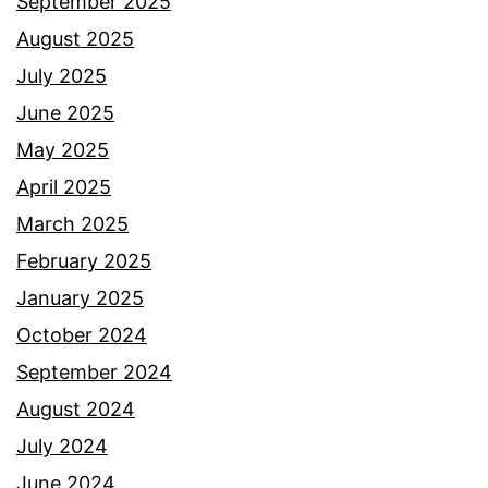
a
September 2025
a
t
August 2025
n
t
July 2025
g
o
June 2025
d
o
May 2025
i
t
April 2025
l
i
March 2025
e
b
February 2025
m
a
January 2025
p
t
October 2024
a
i
September 2024
r
b
August 2024
k
a
July 2024
a
d
June 2024
n