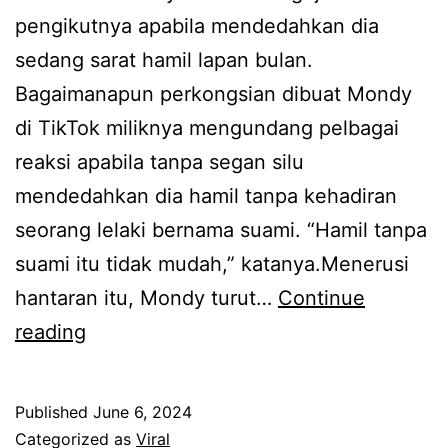
o
pengikutnya apabila mendedahkan dia
k
l
sedang sarat hamil lapan bulan.
a
e
Bagaimanapun perkongsian dibuat Mondy
n
h
di TikTok miliknya mengundang pelbagai
s
m
reaksi apabila tanpa segan silu
a
e
mendedahkan dia hamil tanpa kehadiran
m
n
seorang lelaki bernama suami. “Hamil tanpa
a
a
suami itu tidak mudah,” katanya.Menerusi
n
n
hantaran itu, Mondy turut…
Continue
t
g
S
reading
e
e
r
t
h
Published
June 6, 2024
e
a
Categorized as
Viral