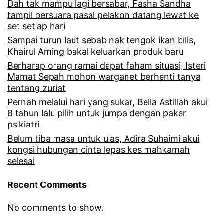
Dah tak mampu lagi bersabar, Fasha Sandha
m
M
tampil bersuara pasal pelakon datang lewat ke
e
o
set setiap hari
n
Sampai turun laut sebab nak tengok ikan bilis,
n
Khairul Aming bakal keluarkan produk baru
y
d
Berharap orang ramai dapat faham situasi, Isteri
e
y
Mamat Sepah mohon warganet berhenti tanya
tentang zuriat
p
T
Pernah melalui hari yang sukar, Bella Astillah akui
i
a
8 tahun lalu pilih untuk jumpa dengan pakar
,
t
psikiatri
t
Belum tiba masa untuk ulas, Adira Suhaimi akui
t
kongsi hubungan cinta lepas kes mahkamah
e
o
selesai
r
o
Recent Comments
k
b
e
e
No comments to show.