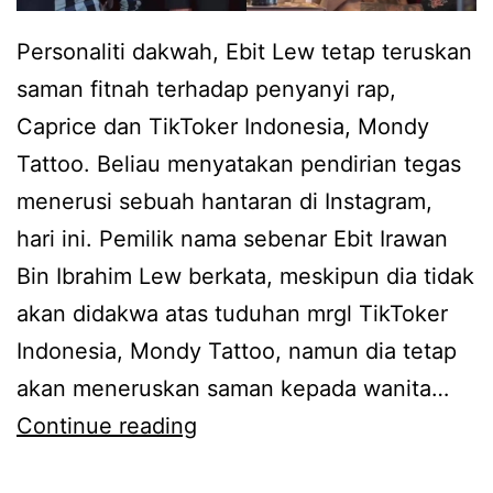
o
,
Personaliti dakwah, Ebit Lew tetap teruskan
C
saman fitnah terhadap penyanyi rap,
a
Caprice dan TikToker Indonesia, Mondy
p
Tattoo. Beliau menyatakan pendirian tegas
r
menerusi sebuah hantaran di Instagram,
i
hari ini. Pemilik nama sebenar Ebit Irawan
c
Bin Ibrahim Lew berkata, meskipun dia tidak
e
akan didakwa atas tuduhan mrgl TikToker
b
Indonesia, Mondy Tattoo, namun dia tetap
e
akan meneruskan saman kepada wanita…
r
T
Continue reading
i
e
p