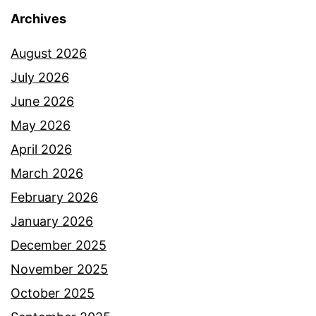
j
r
Archives
u
k
t
August 2026
e
b
July 2026
n
i
June 2026
a
l
May 2026
a
a
April 2026
n
M
March 2026
f
o
February 2026
t
n
January 2026
n
d
December 2025
a
y
November 2025
h
T
October 2025
y