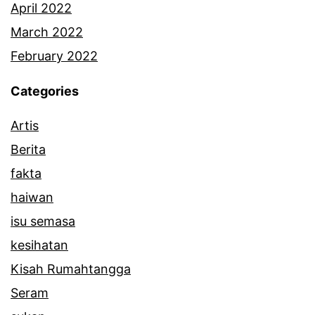
b
April 2022
a
March 2022
d
February 2022
a
Categories
n
Artis
Berita
fakta
haiwan
isu semasa
kesihatan
Kisah Rumahtangga
Seram