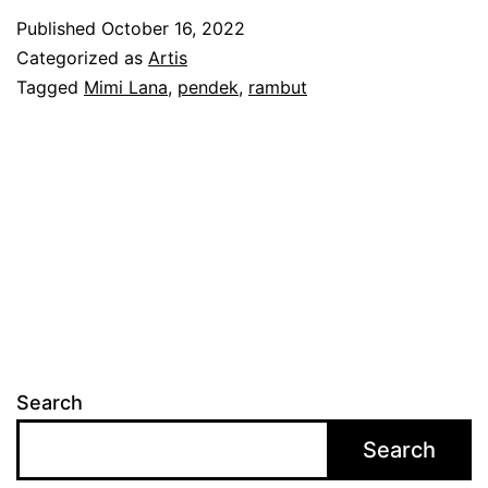
m
Published
October 16, 2022
p
Categorized as
Artis
a
Tagged
Mimi Lana
,
pendek
,
rambut
i
a
d
a
y
a
n
g
Search
c
Search
a