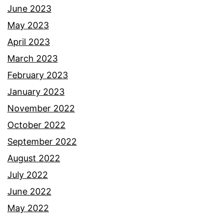
w
June 2023
a
May 2023
p
April 2023
a
March 2023
n
February 2023
d
January 2023
a
November 2022
r
October 2022
i
September 2022
t
August 2022
u
July 2022
a
June 2022
n
May 2022