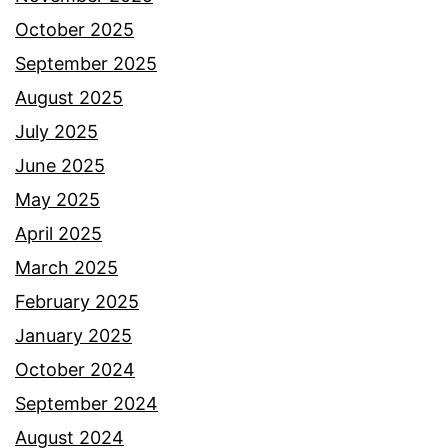
r
October 2025
a
September 2025
n
August 2025
a
July 2025
p
June 2025
u
May 2025
t
April 2025
u
March 2025
s
February 2025
c
January 2025
i
October 2024
n
September 2024
t
August 2024