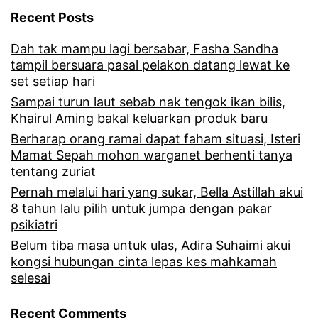
k
Recent Posts
a
Dah tak mampu lagi bersabar, Fasha Sandha
p
tampil bersuara pasal pelakon datang lewat ke
M
set setiap hari
i
Sampai turun laut sebab nak tengok ikan bilis,
Khairul Aming bakal keluarkan produk baru
m
Berharap orang ramai dapat faham situasi, Isteri
i
Mamat Sepah mohon warganet berhenti tanya
tentang zuriat
L
Pernah melalui hari yang sukar, Bella Astillah akui
a
8 tahun lalu pilih untuk jumpa dengan pakar
n
psikiatri
a
Belum tiba masa untuk ulas, Adira Suhaimi akui
kongsi hubungan cinta lepas kes mahkamah
b
selesai
e
Recent Comments