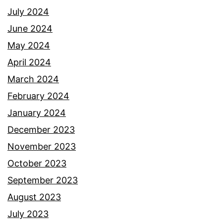
a
July 2024
,
June 2024
S
May 2024
e
April 2024
k
March 2024
a
February 2024
l
January 2024
i
December 2023
i
November 2023
n
October 2023
i
September 2023
j
August 2023
a
July 2023