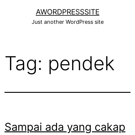
Skip
AWORDPRESSSITE
to
Just another WordPress site
content
Tag:
pendek
Sampai ada yang cakap