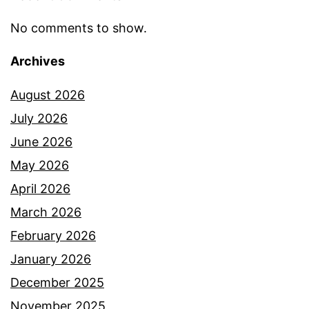
r
a
No comments to show.
m
Archives
b
u
August 2026
t
July 2026
p
June 2026
e
May 2026
n
April 2026
d
March 2026
e
February 2026
k
January 2026
k
December 2025
e
November 2025