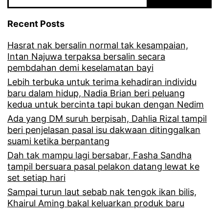
e
Recent Posts
o
Hasrat nak bersalin normal tak kesampaian,
m
Intan Najuwa terpaksa bersalin secara
e
pembdahan demi keselamatan bayi
m
Lebih terbuka untuk terima kehadiran individu
baru dalam hidup, Nadia Brian beri peluang
a
kedua untuk bercinta tapi bukan dengan Nedim
p
Ada yang DM suruh berpisah, Dahlia Rizal tampil
beri penjelasan pasal isu dakwaan ditinggalkan
a
suami ketika berpantang
r
Dah tak mampu lagi bersabar, Fasha Sandha
k
tampil bersuara pasal pelakon datang lewat ke
set setiap hari
a
Sampai turun laut sebab nak tengok ikan bilis,
n
Khairul Aming bakal keluarkan produk baru
k