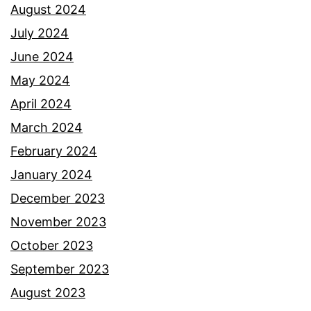
s
August 2024
e
July 2024
o
June 2024
r
May 2024
a
April 2024
n
March 2024
g
February 2024
a
January 2024
n
December 2023
g
November 2023
g
October 2023
o
September 2023
t
August 2023