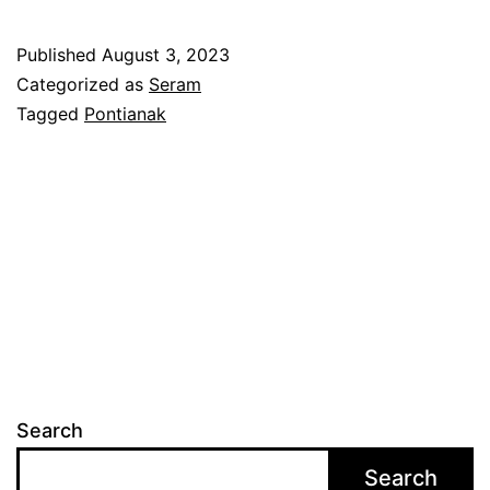
u
l
Published
August 3, 2023
a
Categorized as
Seram
r
Tagged
Pontianak
r
a
k
a
m
a
n
v
Search
i
Search
d