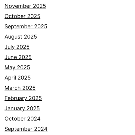
a
November 2025
k
October 2025
y
September 2025
a
August 2025
n
July 2025
g
June 2025
d
May 2025
i
April 2025
r
March 2025
a
February 2025
k
January 2025
a
October 2024
m
September 2024