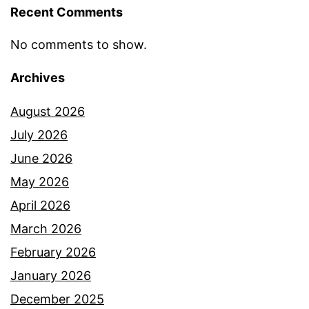
Recent Comments
e
l
No comments to show.
i
Archives
b
a
August 2026
t
July 2026
p
June 2026
o
May 2026
n
April 2026
t
March 2026
i
February 2026
a
January 2026
n
December 2025