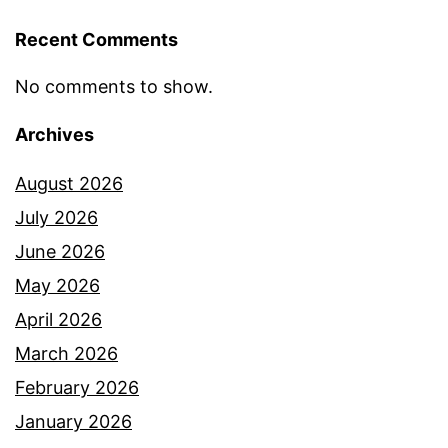
b
Recent Comments
u
h
No comments to show.
a
Archives
n
s
August 2026
e
July 2026
p
June 2026
e
May 2026
r
April 2026
t
March 2026
i
February 2026
s
January 2026