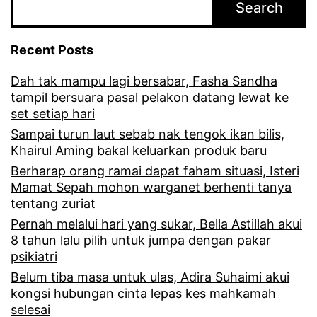
Search
i
b
Recent Posts
e
Dah tak mampu lagi bersabar, Fasha Sandha
r
tampil bersuara pasal pelakon datang lewat ke
i
set setiap hari
k
Sampai turun laut sebab nak tengok ikan bilis,
Khairul Aming bakal keluarkan produk baru
a
Berharap orang ramai dapat faham situasi, Isteri
n
Mamat Sepah mohon warganet berhenti tanya
tentang zuriat
k
Pernah melalui hari yang sukar, Bella Astillah akui
e
8 tahun lalu pilih untuk jumpa dengan pakar
s
psikiatri
e
Belum tiba masa untuk ulas, Adira Suhaimi akui
kongsi hubungan cinta lepas kes mahkamah
m
selesai