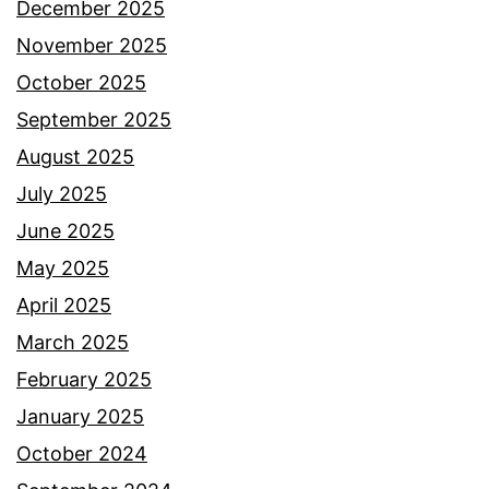
e
December 2025
d
November 2025
i
October 2025
a
September 2025
k
August 2025
a
July 2025
l
June 2025
a
May 2025
,
April 2025
w
March 2025
a
February 2025
n
January 2025
i
October 2024