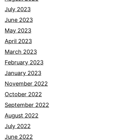
k
July 2023
h
June 2023
i
May 2023
r
April 2023
j
March 2023
u
February 2023
m
January 2023
p
November 2022
a
October 2022
d
September 2022
e
August 2022
n
July 2022
g
June 2022