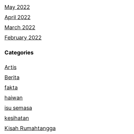
a
May 2022
n
April 2022
s
March 2022
u
February 2022
a
Categories
m
Artis
i
Berita
m
fakta
a
haiwan
s
isu semasa
a
kesihatan
r
Kisah Rumahtangga
a