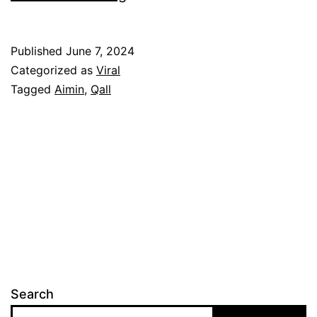
e
r
Published
June 7, 2024
h
Categorized as
Viral
a
Tagged
Aimin
,
Qall
r
a
p
s
u
a
m
i
Search
d