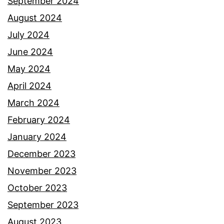
t
September 2024
a
August 2024
l
July 2024
u
June 2024
a
May 2024
h
April 2024
k
March 2024
a
February 2024
l
January 2024
i
December 2023
t
November 2023
e
October 2023
r
September 2023
a
August 2023