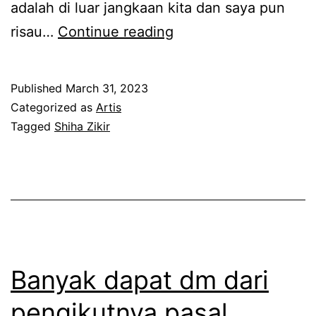
adalah di luar jangkaan kita dan saya pun
.
u
B
risau…
Continue reading
a
a
h
r
r
Published
March 31, 2023
u
Categorized as
Artis
a
b
Tagged
Shiha Zikir
s
u
a
k
t
a
e
p
r
e
u
r
Banyak dapat dm dari
j
n
a
pengikutnya pasal