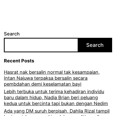
u
i
i
i
t
n
l
i
Search
e
p
Search
b
u
i
l
Recent Posts
h
a
Hasrat nak bersalin normal tak kesampaian,
R
r
Intan Najuwa terpaksa bersalin secara
m
pembdahan demi keselamatan bayi
e
1
Lebih terbuka untuk terima kehadiran individu
s
baru dalam hidup, Nadia Brian beri peluang
0
kedua untuk bercinta tapi bukan dengan Nedim
p
0
Ada yang DM suruh berpisah, Dahlia Rizal tampil
o