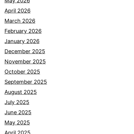
a
May 2026
i
n
April 2026
r
g
March 2026
R
February 2026
m
January 2026
1
December 2025
2
November 2025
k
October 2025
,
September 2025
i
August 2025
n
July 2025
i
June 2025
p
May 2025
u
April 2025