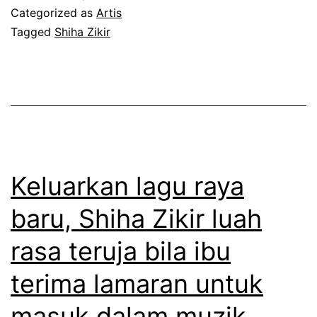
l
Categorized as
Artis
k
u
Tagged
Shiha Zikir
h
a
e
h
r
a
a
n
n
S
w
h
Keluarkan lagu raya
a
i
r
baru, Shiha Zikir luah
h
g
rasa teruja bila ibu
a
a
Z
terima lamaran untuk
n
i
e
masuk dalam muzik