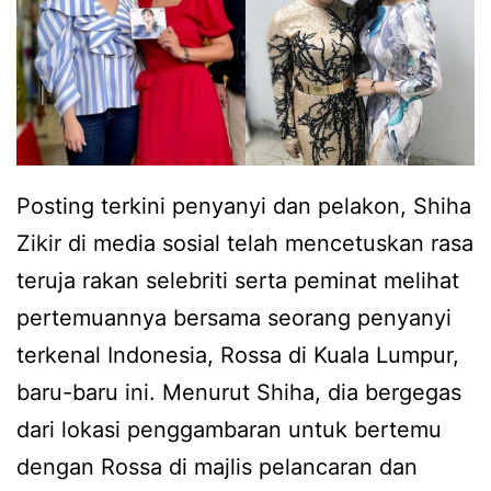
r
r
n
e
a
s
k
t
h
o
Posting terkini penyanyi dan pelakon, Shiha
a
r
Zikir di media sosial telah mencetuskan rasa
d
a
teruja rakan selebriti serta peminat melihat
i
n
pertemuannya bersama seorang penyanyi
h
b
terkenal Indonesia, Rossa di Kuala Lumpur,
a
e
baru-baru ini. Menurut Shiha, dia bergegas
k
l
dari lokasi penggambaran untuk bertemu
a
i
dengan Rossa di majlis pelancaran dan
n
a