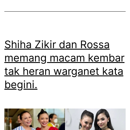
i
g
k
i
i
a
r
,
k
Shiha Zikir dan Rossa
S
e
memang macam kembar
h
s
i
tak heran warganet kata
a
h
l
begini.
a
s
Z
e
i
b
k
a
i
b