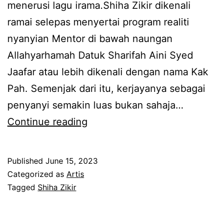
t
menerusi lagu irama.Shiha Zikir dikenali
o
ramai selepas menyertai program realiti
r
nyanyian Mentor di bawah naungan
a
Allahyarhamah Datuk Sharifah Aini Syed
n
Jaafar atau lebih dikenali dengan nama Kak
g
Pah. Semenjak dari itu, kerjayanya sebagai
l
penyanyi semakin luas bukan sahaja…
a
S
Continue reading
i
h
n
i
Published
June 15, 2023
b
h
Categorized as
Artis
a
a
Tagged
Shiha Zikir
h
Z
a