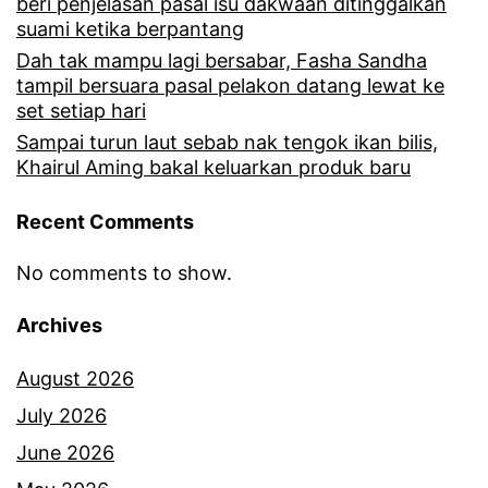
beri penjelasan pasal isu dakwaan ditinggalkan
k
n
suami ketika berpantang
t
d
Dah tak mampu lagi bersabar, Fasha Sandha
a
tampil bersuara pasal pelakon datang lewat ke
a
set setiap hari
p
r
Sampai turun laut sebab nak tengok ikan bilis,
i
Khairul Aming bakal keluarkan produk baru
i
h
S
Recent Comments
a
h
n
No comments to show.
i
y
h
Archives
a
a
m
August 2026
Z
e
July 2026
i
n
June 2026
k