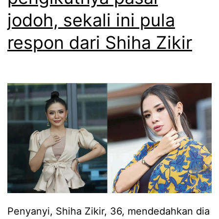
i
b
jodoh, sekali ini pula
a
i
g
respon dari Shiha Zikir
l
a
a
a
i
n
b
n
u
a
t
s
e
i
r
a
i
y
m
a
a
Penyanyi, Shiha Zikir, 36, mendedahkan dia
m