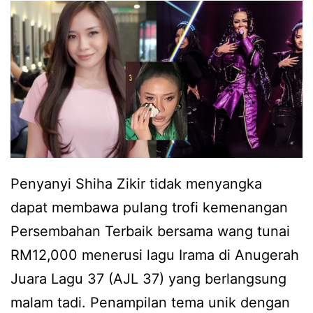
k
p
b
v
e
a
i
n
r
d
g
a
e
i
n
o
k
d
d
u
a
i
t
l
Penyanyi Shiha Zikir tidak menyangka
a
n
a
dapat membawa pulang trofi kemenangan
y
m
Persembahan Terbaik bersama wang tunai
a
p
RM12,000 menerusi lagu Irama di Anugerah
p
e
Juara Lagu 37 (AJL 37) yang berlangsung
a
r
malam tadi. Penampilan tema unik dengan
s