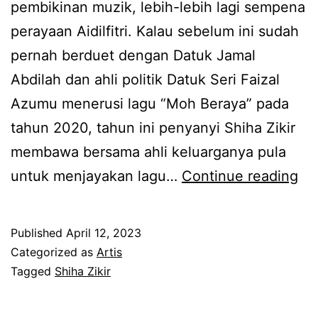
pembikinan muzik, lebih-lebih lagi sempena
e
perayaan Aidilfitri. Kalau sebelum ini sudah
k
pernah berduet dengan Datuk Jamal
i
Abdilah dan ahli politik Datuk Seri Faizal
D
Azumu menerusi lagu “Moh Beraya” pada
a
tahun 2020, tahun ini penyanyi Shiha Zikir
l
membawa bersama ahli keluarganya pula
a
K
untuk menjayakan lagu…
Continue reading
m
e
B
l
Published
April 12, 2023
i
u
Categorized as
Artis
d
a
Tagged
Shiha Zikir
a
r
n