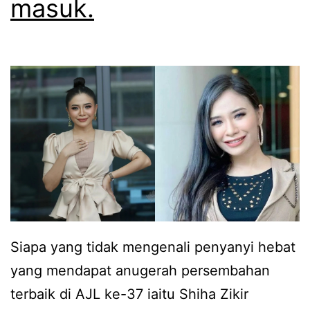
masuk.
m
a
k
n
a
k
a
l
a
u
b
Siapa yang tidak mengenali penyanyi hebat
u
yang mendapat anugerah persembahan
a
terbaik di AJL ke-37 iaitu Shiha Zikir