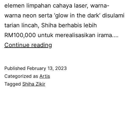
n
elemen limpahan cahaya laser, warna-
a
i
warna neon serta ‘glow in the dark’ disulami
l
a
tarian lincah, Shiha berhabis lebih
j
g
RM100,000 untuk merealisasikan irama.…
o
a
B
Continue reading
d
a
e
o
n
r
h
Published
February 13, 2023
b
h
Categorized as
Artis
,
a
a
Tagged
Shiha Zikir
s
r
b
e
u
i
k
s
a
d
l