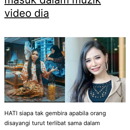
k
t
video dia
i
k
r
a
,
t
G
a
e
b
m
e
b
g
i
i
r
n
a
i
R
HATI siapa tak gembira apabila orang
.
e
disayangi turut terlibat sama dalam
z