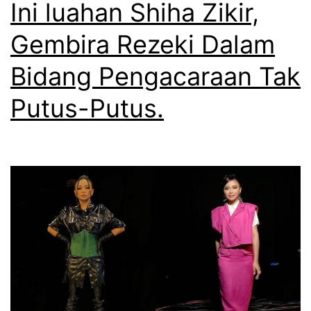
d
Ini luahan Shiha Zikir,
m
.
a
y
Gembira Rezeki Dalam
n
z
Bidang Pengacaraan Tak
R
a
o
Putus-Putus.
A
s
z
s
n
a
a
m
n
e
m
a
n
g