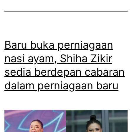
k
g
a
P
n
e
l
n
a
Baru buka perniagaan
g
g
nasi ayam, Shiha Zikir
a
u
c
sedia berdepan cabaran
r
a
a
dalam perniagaan baru
r
y
a
a
a
b
n
a
T
r