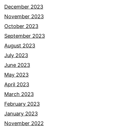
h
December 2023
i
November 2023
h
October 2023
a
September 2023
Z
August 2023
i
July 2023
k
June 2023
i
May 2023
r
April 2023
March 2023
February 2023
January 2023
November 2022