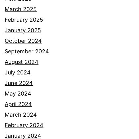
l
March 2025
a
February 2025
l
January 2025
u
October 2024
a
September 2024
h
August 2024
a
July 2024
n
June 2024
d
May 2024
a
April 2024
r
March 2024
i
February 2024
S
January 2024