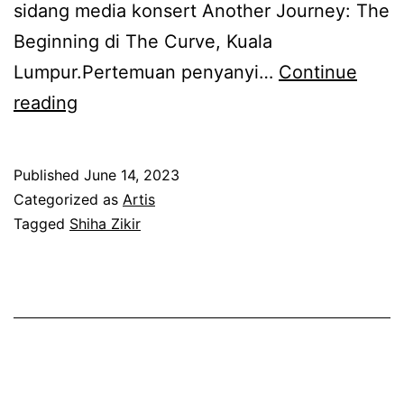
sidang media konsert Another Journey: The
l
u
Beginning di The Curve, Kuala
a
d
Lumpur.Pertemuan penyanyi…
Continue
g
i
S
reading
u
p
h
b
e
i
u
c
Published
June 14, 2023
h
a
Categorized as
Artis
a
a
Tagged
Shiha Zikir
t
h
Z
a
m
i
n
a
k
a
s
i
k
u
r
A
k