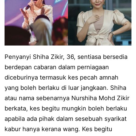
a
u
k
,
P
S
u
h
t
i
Penyanyi Shiha Zikir, 36, sentiasa bersedia
u
h
berdepan cabaran dalam perniagaan
s
a
diceburinya termasuk kes pecah amnah
-
Z
yang boleh berlaku di luar jangkaan. Shiha
P
i
atau nama sebenarnya Nurshiha Mohd Zikir
u
k
berkata, kes begitu mungkin boleh berlaku
t
i
apabila ada pihak dalam sesebuah syarikat
u
r
kabur hanya kerana wang. Kes begitu
s
l