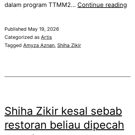
H
dalam program TTMM2…
Continue reading
i
d
Published
May 19, 2026
u
Categorized as
Artis
p
Tagged
Amyza Aznan
,
Shiha Zikir
l
e
b
i
h
b
Shiha Zikir kesal sebab
e
restoran beliau dipecah
r