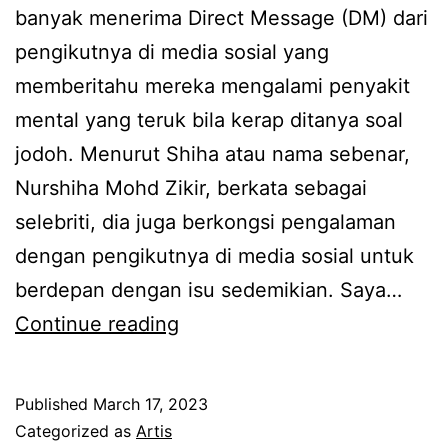
l
banyak menerima Direct Message (DM) dari
,
a
pengikutnya di media sosial yang
S
m
memberitahu mereka mengalami penyakit
h
a
mental yang teruk bila kerap ditanya soal
i
r
jodoh. Menurut Shiha atau nama sebenar,
h
a
Nurshiha Mohd Zikir, berkata sebagai
a
n
selebriti, dia juga berkongsi pengalaman
Z
u
dengan pengikutnya di media sosial untuk
i
n
berdepan dengan isu sedemikian. Saya…
k
t
B
Continue reading
i
u
a
r
k
n
s
Published
March 17, 2023
m
y
Categorized as
Artis
e