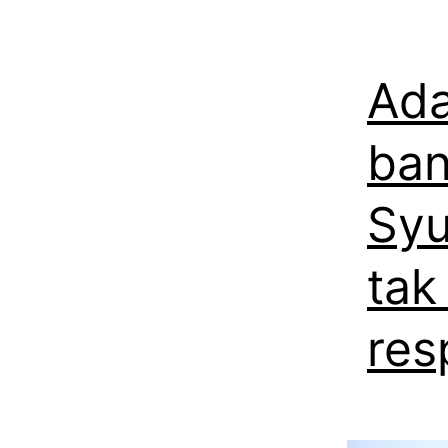
Ada
ban
Syu
tak
res