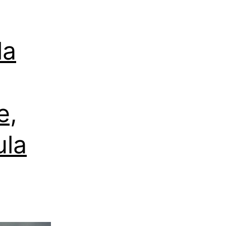
la
e,
ula