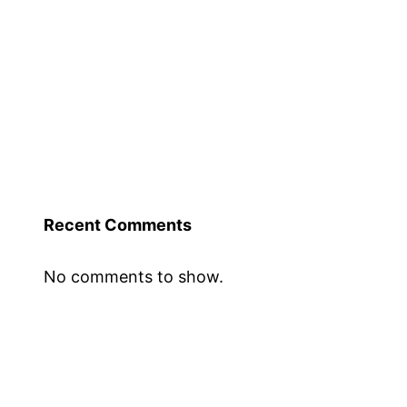
Kak
Yatie,
tak
boleh
berdiam
ini
pula
respon
Recent Comments
dari
No comments to show.
Aliff
Syukri