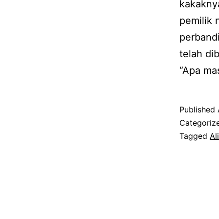
kakaknya
pemilik 
perbandi
telah di
“Apa ma
Published
Categoriz
Tagged
Al