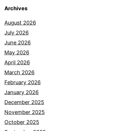
d
Archives
i
August 2026
t
July 2026
a
June 2026
n
May 2026
d
April 2026
a
March 2026
t
February 2026
a
January 2026
n
December 2025
y
November 2025
a
October 2025
o