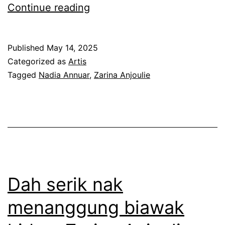
M
Continue reading
e
n
Published
May 14, 2025
c
Categorized as
Artis
e
Tagged
Nadia Annuar
,
Zarina Anjoulie
m
a
r
k
a
n
Dah serik nak
n
menanggung biawak
a