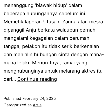
s
menanggung ‘biawak hidup’ dalam
y
beberapa hubungannya sebelum ini.
a
Memetik laporan Utusan, Zarina atau mesra
r
dipanggil Anju berkata walaupun pernah
i
mengalami kegagalan dalam berumah
k
tangga, pelakon itu tidak serik berkenalan
a
dan menjalin hubungan cinta dengan mana-
t
mana lelaki. Menurutnya, ramai yang
,
menghubunginya untuk melarang aktres itu
N
D
dari…
Continue reading
a
a
d
h
i
Published
February 24, 2025
s
Categorized as
Artis
a