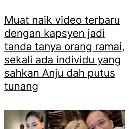
e
a
i
n
z
n
Muat naik video terbaru
g
r
m
a
dengan kapsyen jadi
u
e
k
l
tanda tanya orang ramai,
s
u
b
r
sekali ada individu yang
d
u
a
a
sahkan Anju dah putus
a
,
h
t
tunang
Z
k
a
e
r
m
i
b
n
a