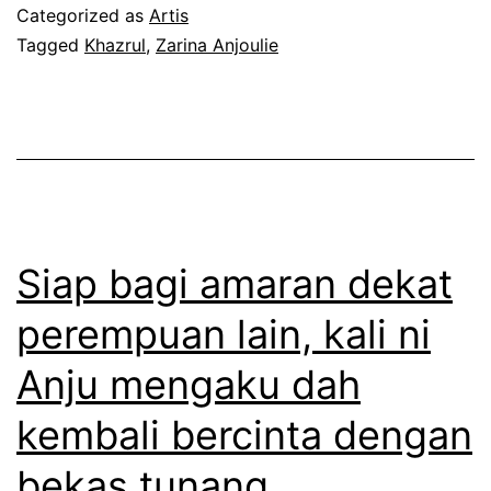
k
n
a
Categorized as
Artis
e
Tagged
Khazrul
,
Zarina Anjoulie
a
A
m
A
n
b
n
j
a
j
o
l
o
u
i
u
l
j
l
Siap bagi amaran dekat
i
a
i
e
perempuan lain, kali ni
l
e
Anju mengaku dah
i
t
n
a
kembali bercinta dengan
k
m
bekas tunang