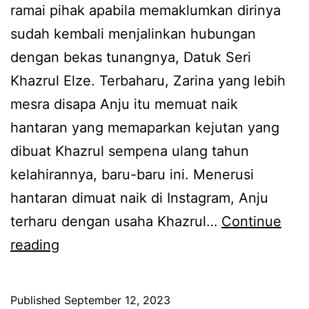
ramai pihak apabila memaklumkan dirinya
u
n
a
sudah kembali menjalinkan hubungan
s
i
L
dengan bekas tunangnya, Datuk Seri
u
n
a
Khazrul Elze. Terbaharu, Zarina yang lebih
k
i
t
mesra disapa Anju itu memuat naik
h
p
i
hantaran yang memaparkan kejutan yang
a
a
f
dibuat Khazrul sempena ulang tahun
t
d
f
kelahirannya, baru-baru ini. Menerusi
i
a
hantaran dimuat naik di Instagram, Anju
,
Z
terharu dengan usaha Khazrul…
Continue
Z
a
D
reading
a
r
a
r
i
h
i
n
Published
September 12, 2023