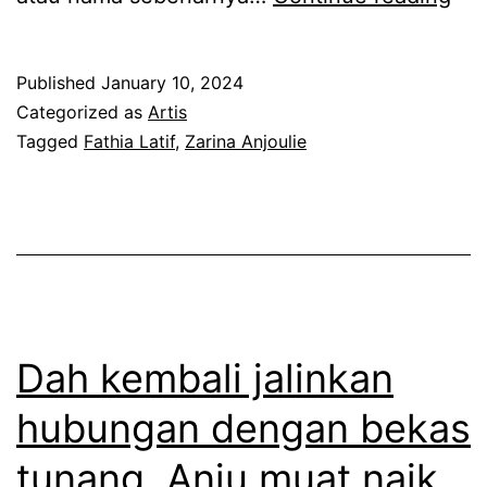
r
e
t
u
r
h
s
Published
January 10, 2024
h
i
k
Categorized as
Artis
e
Tagged
Fathia Latif
,
Zarina Anjoulie
a
a
n
L
n
t
a
p
i
t
e
k
i
r
a
f
b
w
b
Dah kembali jalinkan
a
a
a
l
hubungan dengan bekas
n
k
a
tunang, Anju muat naik
s
a
h