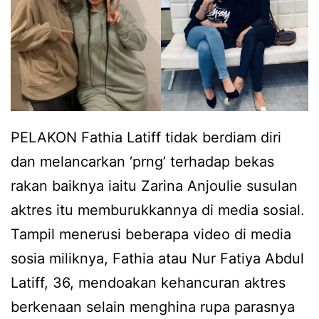
a
t
L
e
a
n
t
g
i
a
f
PELAKON Fathia Latiff tidak berdiam diri
h
f
dan melancarkan ‘prng’ terhadap bekas
b
s
rakan baiknya iaitu Zarina Anjoulie susulan
a
a
aktres itu memburukkannya di media sosial.
h
l
Tampil menerusi beberapa video di media
a
i
sosia miliknya, Fathia atau Nur Fatiya Abdul
g
n
Latiff, 36, mendoakan kehancuran aktres
i
g
berkenaan selain menghina rupa parasnya
a