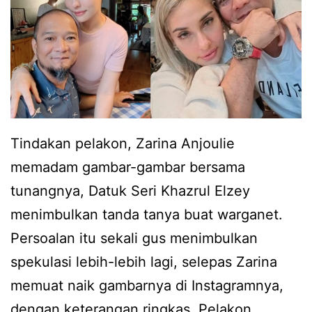
a
l
A
i
n
b
j
e
o
r
u
c
Tindakan pelakon, Zarina Anjoulie
l
i
memadam gambar-gambar bersama
i
n
tunangnya, Datuk Seri Khazrul Elzey
e
t
menimbulkan tanda tanya buat warganet.
d
a
Persoalan itu sekali gus menimbulkan
a
d
spekulasi lebih-lebih lagi, selepas Zarina
l
e
memuat naik gambarnya di Instagramnya,
a
n
dengan keterangan ringkas. Pelakon