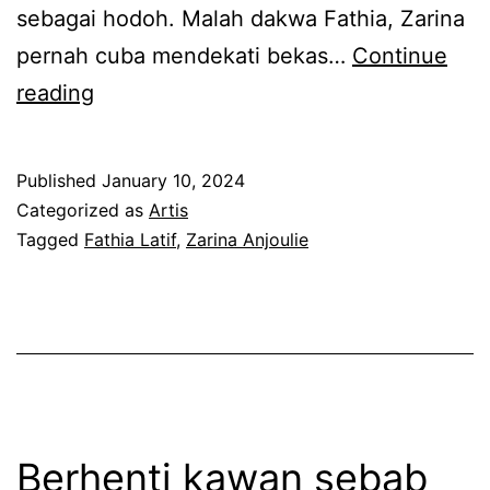
k
sebagai hodoh. Malah dakwa Fathia, Zarina
d
o
pernah cuba mendekati bekas…
Continue
e
n
M
reading
n
g
i
g
s
n
a
Published
January 10, 2024
i
t
n
Categorized as
Artis
k
a
Tagged
Fathia Latif
,
Zarina Anjoulie
t
a
A
u
n
n
n
g
j
a
a
u
n
m
c
g
b
e
,
Berhenti kawan sebab