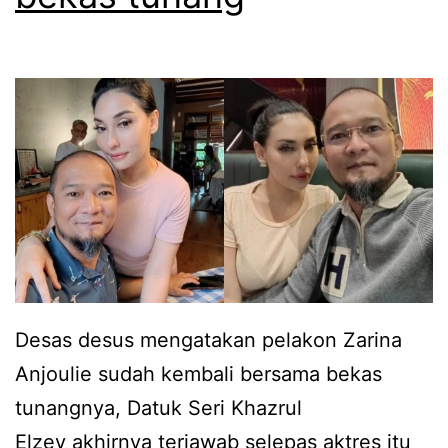
a
p
n
i
h
l
u
b
b
o
u
n
n
g
g
k
a
a
n
r
Desas desus mengatakan pelakon Zarina
d
k
Anjoulie sudah kembali bersama bekas
e
a
tunangnya, Datuk Seri Khazrul
n
n
Elzey akhirnya terjawab selepas aktres itu
g
p