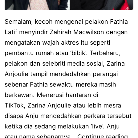
r
e
a
i
d
n
Semalam, kecoh mengenai pelakon Fathia
,
a
i
Latif menyindir Zahirah Macwilson dengan
t
h
g
mengatakan wajah aktres itu seperti
a
t
pembantu rumah atau ‘bibik’. Terbaharu,
k
a
pelakon dan selebriti media sosial, Zarina
s
k
Anjoulie tampil mendedahkan perangai
a
m
sebenar Fathia sewaktu mereka masih
n
a
berkawan. Menerusi hantaran di
g
h
TikTok, Zarina Anjoulie atau lebih mesra
k
u
disapa Anju mendedahkan perkara tersebut
a
t
ketika dia sedang melakukan ‘live’. Anju
F
e
B
atau nama sebenarnya…
Continue reading
a