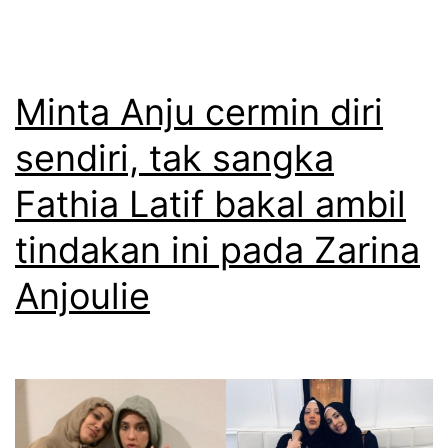
o
k
u
e
l
h
Minta Anju cermin diri
i
i
sendiri, tak sangka
e
d
d
Fathia Latif bakal ambil
u
a
p
tindakan ini pada Zarina
n
a
Anjoulie
F
n
a
y
t
a
h
n
i
g