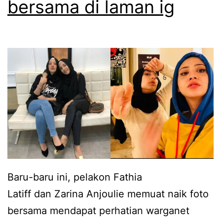
bersama di laman ig
g
b
u
i
n
l
g
a
b
n
i
a
a
m
w
a
a
i
k
b
h
Baru-baru ini, pelakon Fathia
u
i
Latiff dan Zarina Anjoulie memuat naik foto
k
d
bersama mendapat perhatian warganet
e