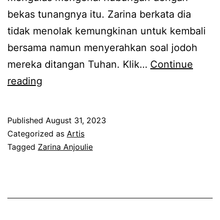
n
a
bekas tunangnya itu. Zarina berkata dia
,
r
tidak menolak kemungkinan untuk kembali
k
i
bersama namun menyerahkan soal jodoh
a
j
mereka ditangan Tuhan. Klik…
Continue
l
a
N
reading
i
d
a
n
i
m
i
Published
August 31, 2023
y
p
Categorized as
Artis
A
a
a
Tagged
Zarina Anjoulie
n
n
k
j
g
m
u
K
a
m
h
k