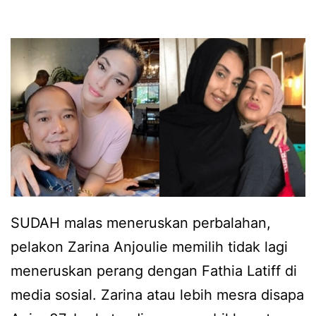
e
i
n
y
g
a
n
n
e
g
g
b
a
e
t
r
i
d
f
SUDAH malas meneruskan perbalahan,
u
,
pelakon Zarina Anjoulie memilih tidak lagi
i
t
meneruskan perang dengan Fathia Latiff di
t
e
media sosial. Zarina atau lebih mesra disapa
r