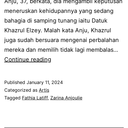
Anju, 37, berkata, dia mengambil keputusan
k
meneruskan kehidupannya yang sedang
i
bahagia di samping tunang iaitu Datuk
n
Khazrul Elzey. Malah kata Anju, Khazrul
i
juga sudah bersuara mengenai perbalahan
Z
mereka dan memilih tidak lagi membalas…
a
T
Continue reading
r
e
i
r
Published
January 11, 2024
n
u
Categorized as
Artis
a
s
Tagged
Fathia Latiff
,
Zarina Anjoulie
A
k
n
a
j
n