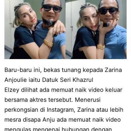
t
v
p
i
e
d
r
e
e
o
m
k
p
e
Baru-baru ini, bekas tunang kepada Zarina
u
j
Anjoulie iaitu Datuk Seri Khazrul
a
u
Elzey dilihat ada memuat naik video keluar
n
t
bersama aktres tersebut. Menerusi
l
a
perkongsian di Instagram, Zarina atau lebih
a
n
mesra disapa Anju ada memuat naik video
i
h
mengulas mengenai hubungan dengan