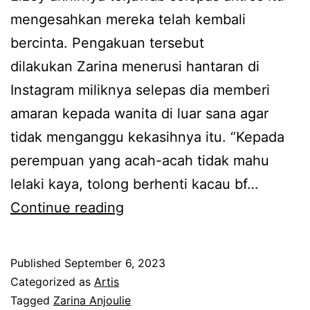
mengesahkan mereka telah kembali
a
e
bercinta. Pengakuan tersebut
n
r
dilakukan Zarina menerusi hantaran di
b
a
Instagram miliknya selepas dia memberi
e
n
amaran kepada wanita di luar sana agar
k
g
tidak menganggu kekasihnya itu. “Kepada
a
a
perempuan yang acah-acah tidak mahu
s
i
lelaki kaya, tolong berhenti kacau bf…
t
s
S
Continue reading
u
e
i
n
b
a
a
e
Published
September 6, 2023
p
n
n
Categorized as
Artis
b
Tagged
Zarina Anjoulie
g
a