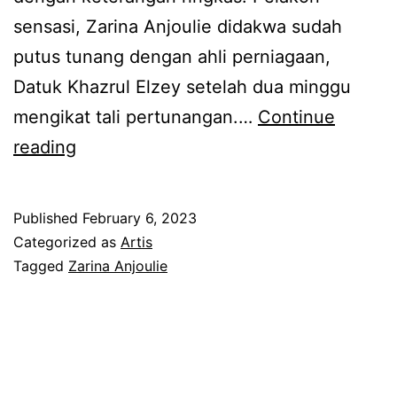
m
g
sensasi, Zarina Anjoulie didakwa sudah
f
a
putus tunang dengan ahli perniagaan,
a
n
Datuk Khazrul Elzey setelah dua minggu
s
b
mengikat tali pertunangan.…
Continue
a
e
M
reading
n
k
u
a
a
a
k
Published
February 6, 2023
s
t
Categorized as
Artis
b
t
n
Tagged
Zarina Anjoulie
e
u
a
r
n
i
s
a
k
a
n
v