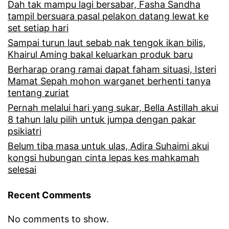
Dah tak mampu lagi bersabar, Fasha Sandha
n
e
tampil bersuara pasal pelakon datang lewat ke
g
set setiap hari
k
Sampai turun laut sebab nak tengok ikan bilis,
a
a
Khairul Aming bakal keluarkan produk baru
n
s
Berharap orang ramai dapat faham situasi, Isteri
k
Mamat Sepah mohon warganet berhenti tanya
t
tentang zuriat
a
u
Pernah melalui hari yang sukar, Bella Astillah akui
p
8 tahun lalu pilih untuk jumpa dengan pakar
n
s
psikiatri
a
Belum tiba masa untuk ulas, Adira Suhaimi akui
y
n
kongsi hubungan cinta lepas kes mahkamah
e
selesai
g
n
Recent Comments
j
a
No comments to show.