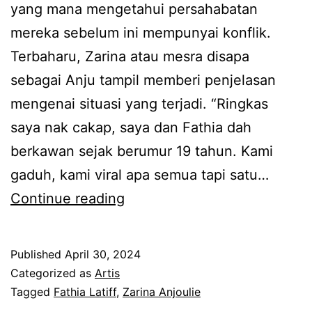
u
yang mana mengetahui persahabatan
n
p
mereka sebelum ini mempunyai konflik.
a
,
Terbaharu, Zarina atau mesra disapa
p
Z
sebagai Anju tampil memberi penjelasan
e
a
mengenai situasi yang terjadi. “Ringkas
t
r
saya nak cakap, saya dan Fathia dah
i
i
berkawan sejak berumur 19 tahun. Kami
k
n
gaduh, kami viral apa semua tapi satu…
d
a
T
Continue reading
e
A
a
n
n
k
g
Published
April 30, 2024
j
m
a
Categorized as
Artis
o
a
Tagged
Fathia Latiff
,
Zarina Anjoulie
n
u