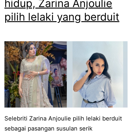
hidup, Zarina Anjoulie
m
a
pilih lelaki yang berduit
b
a
i
k
d
a
n
n
a
m
Selebriti Zarina Anjoulie pilih lelaki berduit
a
sebagai pasangan susulan serik