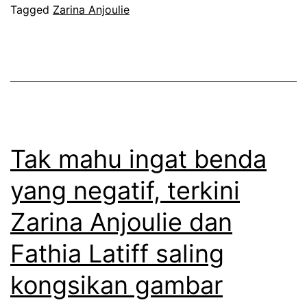
e
Tagged
Zarina Anjoulie
A
r
n
i
n
k
u
n
a
a
r
k
Tak mahu ingat benda
b
m
e
yang negatif, terkini
e
n
Zarina Anjoulie dan
n
g
a
Fathia Latiff saling
a
n
n
kongsikan gambar
g
g