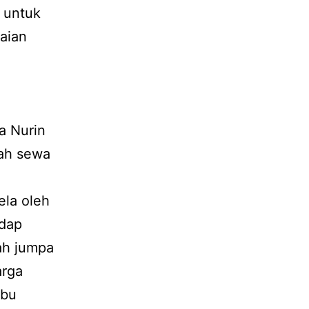
n untuk
aian
a Nurin
mah sewa
ela oleh
adap
lah jumpa
arga
ibu