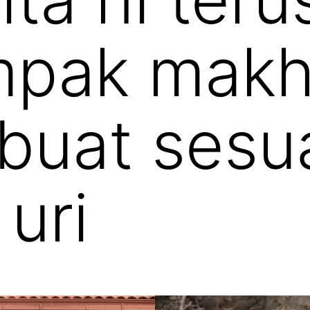
mpak makh
buat sesu
uri