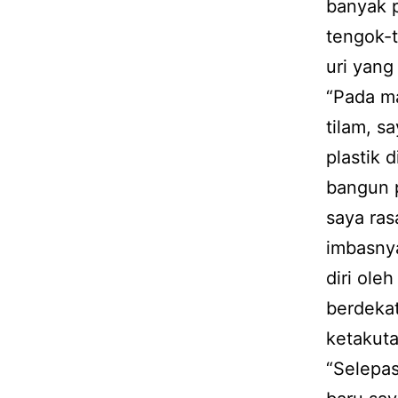
banyak p
tengok-t
uri yang
“Pada ma
tilam, s
plastik 
bangun p
saya ras
imbasnya
diri ole
berdeka
ketakuta
“Selepas