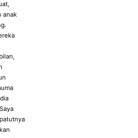
uat,
n anak
ng.
ereka
ilan,
n
un
rauma
dia
 Saya
epatutnya
skan