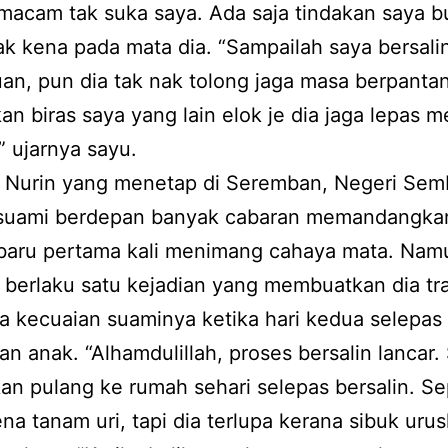
acam tak suka saya. Ada saja tindakan saya b
k kena pada mata dia. “Sampailah saya bersali
n, pun dia tak nak tolong jaga masa berpanta
n biras saya yang lain elok je dia jaga lepas m
,” ujarnya sayu.
 Nurin yang menetap di Seremban, Negeri Semb
 suami berdepan banyak cabaran memandangka
baru pertama kali menimang cahaya mata. Nam
 berlaku satu kejadian yang membuatkan dia t
a kecuaian suaminya ketika hari kedua selepas 
an anak. “Alhamdulillah, proses bersalin lancar.
an pulang ke rumah sehari selepas bersalin. S
na tanam uri, tapi dia terlupa kerana sibuk uru