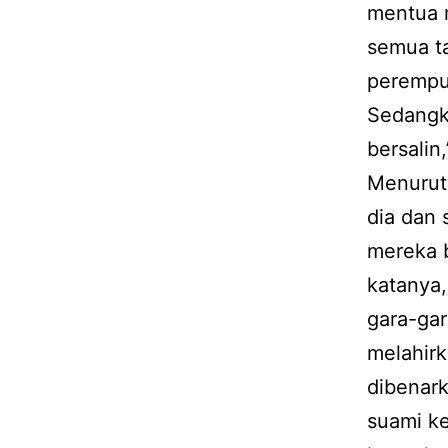
mentua m
semua ta
perempua
Sedangka
bersalin
Menurut
dia dan
mereka 
katanya,
gara-gar
melahirk
dibenark
suami ke