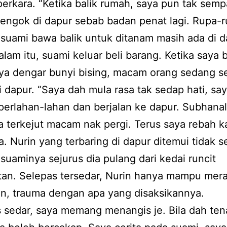
erkara. “Ketika balik rumah, saya pun tak semp
engok di dapur sebab badan penat lagi. Rupa-
 suami bawa balik untuk ditanam masih ada di d
lam itu, suami keluar beli barang. Ketika saya b
aya dengar bunyi bising, macam orang sedang s
di dapur. “Saya dah mula rasa tak sedap hati, sa
erlahan-lahan dan berjalan ke dapur. Subhanal
a terkejut macam nak pergi. Terus saya rebah kat
. Nurin yang terbaring di dapur ditemui tidak 
h suaminya sejurus dia pulang dari kedai runcit
tan. Selepas tersedar, Nurin hanya mampu mer
n, trauma dengan apa yang disaksikannya.
 sedar, saya memang menangis je. Bila dah ten