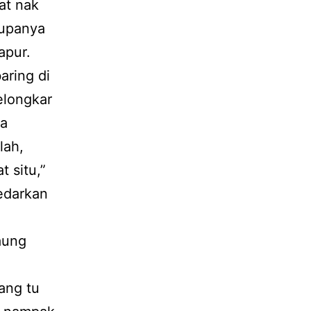
at nak
rupanya
apur.
aring di
elongkar
ya
lah,
 situ,”
sedarkan
aung
ang tu