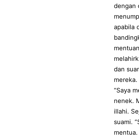
dengan c
menumpa
apabila 
bandingk
mentuan
melahirk
dan suam
mereka.
“Saya me
nenek. 
illahi. 
suami. “
mentua. 