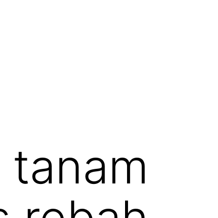
k tanam
us rebah