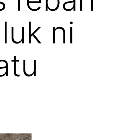
luk ni
atu