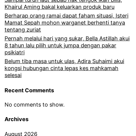
Khairul Aming bakal keluarkan produk baru
Berharap orang ramai dapat faham situasi, Isteri
Mamat Sepah mohon warganet berhenti tanya
tentang zuriat
Pernah melalui hari yang sukar, Bella Astillah akui
8 tahun lalu pilih untuk jumpa dengan pakar
psikiatri
Belum tiba masa untuk ulas, Adira Suhaimi akui
kongsi hubungan cinta lepas kes mahkamah
selesai
Recent Comments
No comments to show.
Archives
August 2026