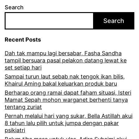
Search
Search
Recent Posts
Dah tak mampu lagi bersabar, Fasha Sandha
tampil bersuara pasal pelakon datang lewat ke
set setiap hari
Sampai turun laut sebab nak tengok ikan bilis,
Khairul Aming bakal keluarkan produk baru
Berharap orang ramai dapat faham situasi, Isteri
Mamat Sepah mohon warganet berhenti tanya
tentang zuriat
Pernah melalui hari yang sukar, Bella Astillah akui
8 tahun lalu pilih untuk jumpa dengan pakar
psikiatri