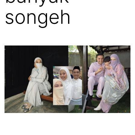
songeh