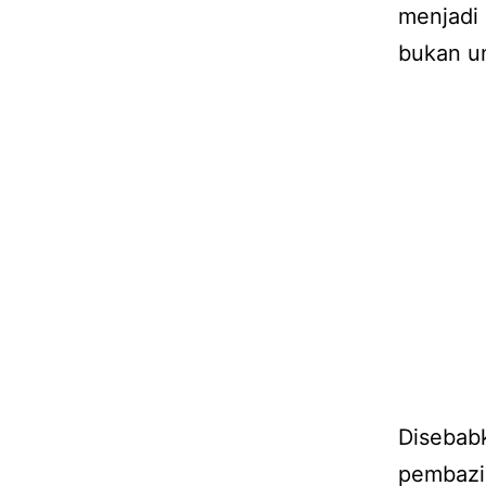
menjadi
bukan u
Disebab
pembazi