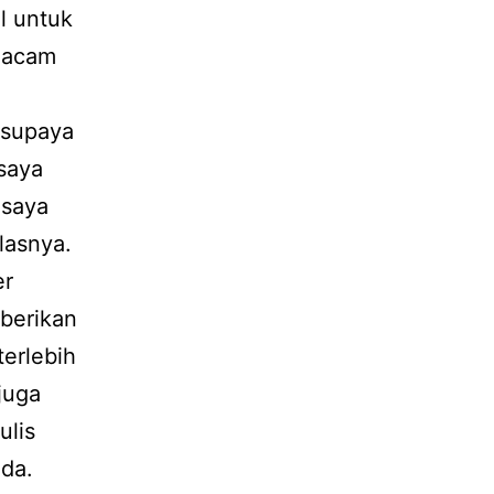
l untuk
macam
p supaya
 saya
 saya
lasnya.
er
berikan
terlebih
juga
ulis
nda.