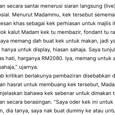
an secara santai menerusi siaran langsung (live)
osial. Menurut Madammu, kek tersebut semem
pesan khas sebagai kek perhiasan untuk majlis i
ok kalut Madam kek tu membazir, fondant tu ra
saya memang dah buat kek untuk makan, jadi ya
anya untuk display, hiasan sahaja. Saya tunju
as hati, harganya RM2080. Iya, memang untuk 
ahaja,” ujarnya.
 kritikan berlakunya pembaziran disebabkan d
an hasrat untuk membuang kek tersebut, Ma
enjelaskan bahawa kek sebenar untuk dimakan t
an secara berasingan. “Saya oder kek ini untuk
n, dia tanya, saya nak buat dummy ke atau unt