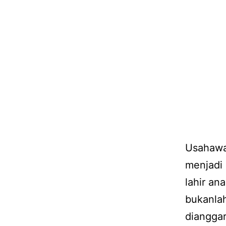
Usahawan
menjadi 
lahir an
bukanlah
dianggar