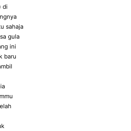
 di
angnya
tu sahaja
sa gula
ng ini
k baru
ambil
ia
dammu
elah
uk