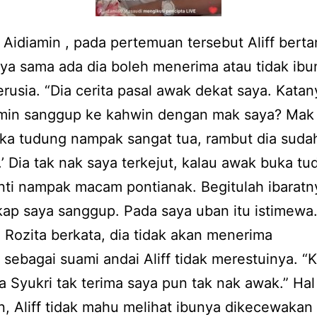
Aidiamin , pada pertemuan tersebut Aliff bert
ya sama ada dia boleh menerima atau tidak ibu
rusia. “Dia cerita pasal awak dekat saya. Katan
Amin sanggup ke kahwin dengan mak saya? Mak
ka tudung nampak sangat tua, rambut dia suda
’ Dia tak nak saya terkejut, kalau awak buka t
nti nampak macam pontianak. Begitulah ibaratn
ap saya sanggup. Pada saya uban itu istimewa
, Rozita berkata, dia tidak akan menerima
 sebagai suami andai Aliff tidak merestuinya. “
a Syukri tak terima saya pun tak nak awak.” Hal 
n, Aliff tidak mahu melihat ibunya dikecewakan 