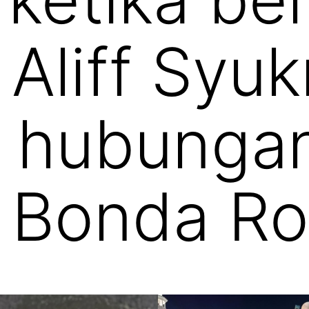
Aliff Syukr
g hubunga
 Bonda Ro