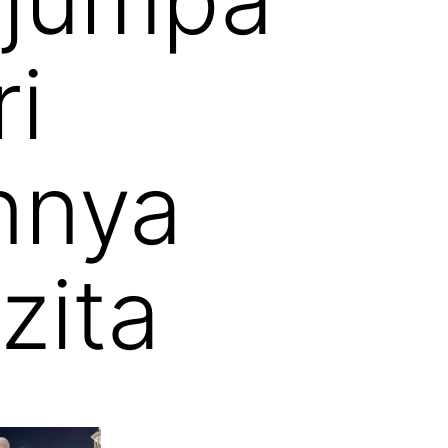
i
nnya
zita