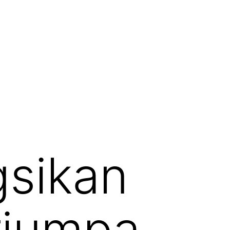
gsikan
rjumpa