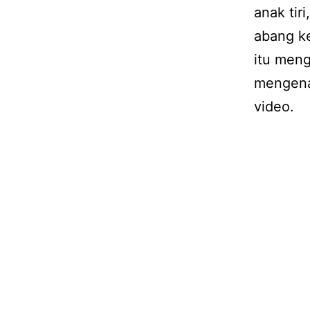
anak tir
abang k
itu meng
mengena
video.