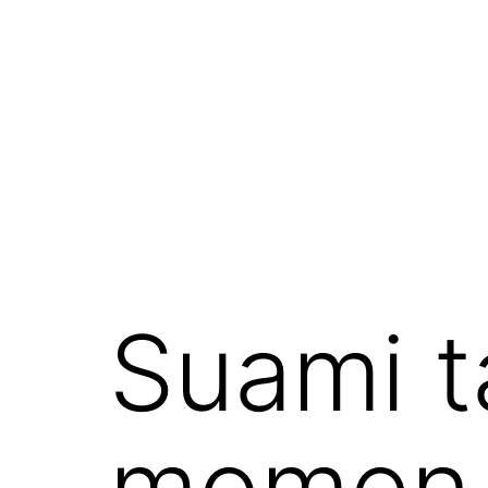
Skip
to
content
Suami t
momen 