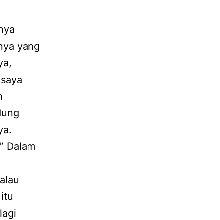
anya
nya yang
ya,
 saya
h
udung
ya.
.” Dalam
Kalau
itu
lagi