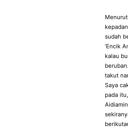
Menurut 
kepadan
sudah be
‘Encik 
kalau bu
beruban.
takut na
Saya cak
pada itu
Aidiamin
sekirany
berikuta