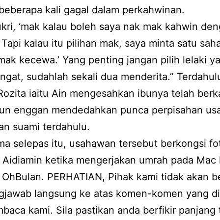
beberapa kali gagal dalam perkahwinan.
kri, ‘mak kalau boleh saya nak mak kahwin de
 Tapi kalau itu pilihan mak, saya minta satu saha
mak kecewa.’ Yang penting jangan pilih lelaki y
angat, sudahlah sekali dua menderita.” Terdahul
ozita iaitu Ain mengesahkan ibunya telah ber
mun enggan mendedahkan punca perpisahan u
an suami terdahulu.
ma selepas itu, usahawan tersebut berkongsi fo
Aidiamin ketika mengerjakan umrah pada Mac l
 OhBulan. PERHATIAN, Pihak kami tidak akan b
gjawab langsung ke atas komen-komen yang di
baca kami. Sila pastikan anda berfikir panjang 