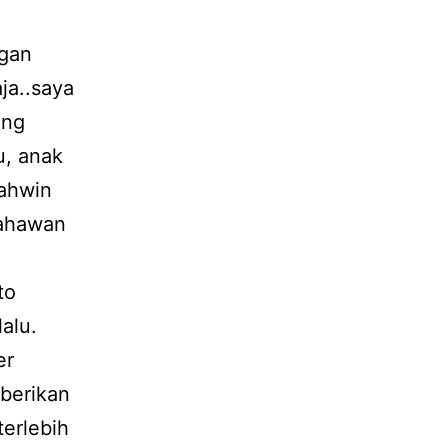
ngan
ja..saya
ang
u, anak
kahwin
sahawan
to
alu.
er
berikan
terlebih