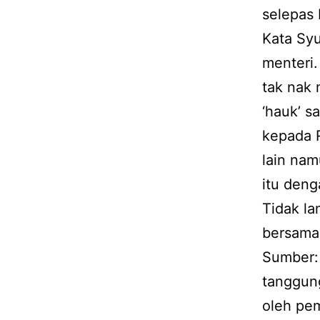
selepas 
Kata Syu
menteri.
tak nak 
‘hauk’ s
kepada R
lain na
itu deng
Tidak la
bersama 
Sumber:
tanggun
oleh pem