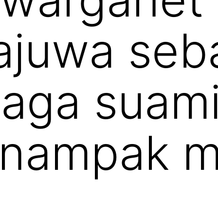
ajuwa seb
jaga suam
 nampak m