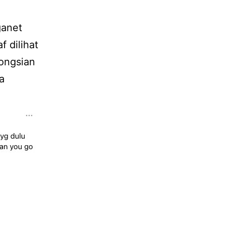
ganet
 dilihat
kongsian
a