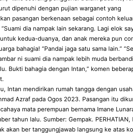
urut dipenuhi dengan pujian warganet yang
tkan pasangan berkenaan sebagai contoh kelua
 “Suami dia nampak lain sekarang. Lagi elok say
 untuk kedua-duanya, dan anak mereka pun co
uarga bahagia! “Pandai jaga satu sama lain.” “S
ambar ni suami dia nampak lebih muda berband
lu. Bukti bahagia dengan Intan,” komen bebera
t.
lu, Intan mendirikan rumah tangga dengan usa
hmad Azraf pada Ogos 2023. Pasangan itu diku
 cahaya mata perempuan bernama Imane Lunar
mber tahun lalu. Sumber: Gempak. PERHATIAN, 
dak akan ber tanggungjawab langsung ke atas 