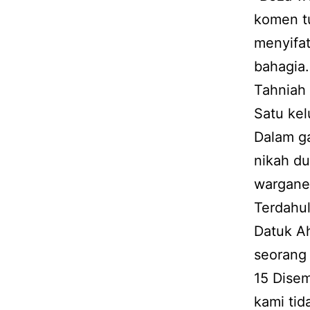
komen t
menyifa
bahagia.
Tahniah
Satu kel
Dalam g
nikah du
wargane
Terdahu
Datuk A
seorang
15 Dise
kami ti