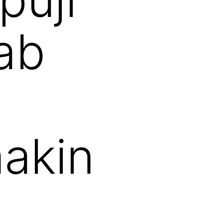
ab
i
akin