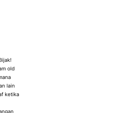
ijak!
am old
 mana
an lain
f ketika
uangan