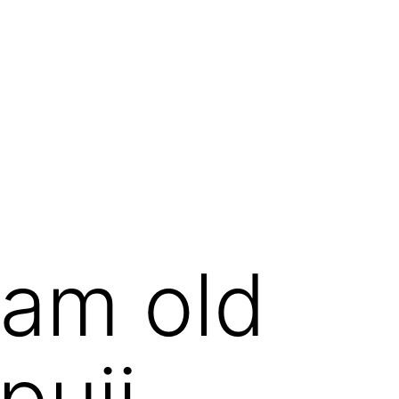
am old
puji