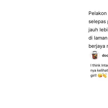
Pelakon 
selepas 
jauh leb
di lama
berjaya