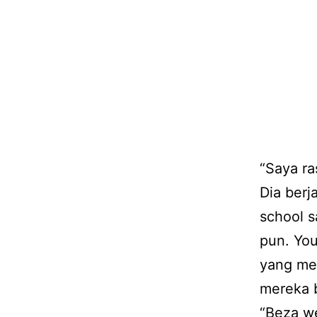
“Saya ra
Dia berj
school 
pun. You
yang me
mereka 
“Beza we