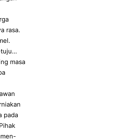
rga
a rasa.
mel.
etuju…
ing masa
pa
hawan
rniakan
a pada
Pihak
komen-