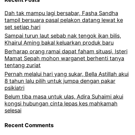
Dah tak mampu lagi bersabar, Fasha Sandha
tampil bersuara pasal pelakon datang lewat ke
set setiap hari
Sampai turun laut sebab nak tengok ikan bilis,
Khairul Aming bakal keluarkan produk baru
Berharap orang ramai dapat faham situasi, Isteri
Mamat Sepah mohon warganet berhenti tanya
tentang zuriat
Pernah melalui hari yang sukar, Bella Astillah akui
8 tahun lalu pilih untuk jumpa dengan pakar
psikiatri
Belum tiba masa untuk ulas, Adira Suhaimi akui
kongsi hubungan cinta lepas kes mahkamah
selesai
Recent Comments