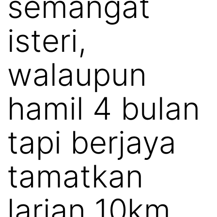
semangat
isteri,
walaupun
hamil 4 bulan
tapi berjaya
tamatkan
larian 10km