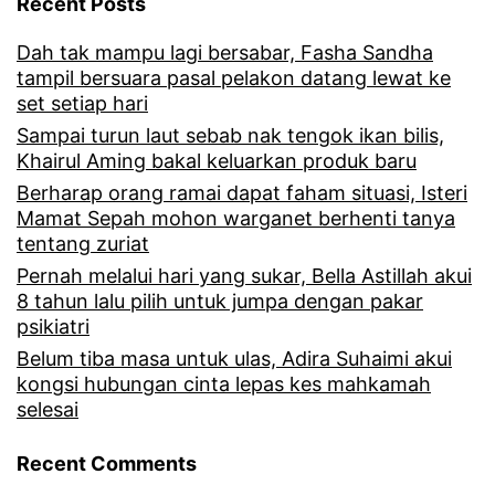
Recent Posts
Dah tak mampu lagi bersabar, Fasha Sandha
tampil bersuara pasal pelakon datang lewat ke
set setiap hari
Sampai turun laut sebab nak tengok ikan bilis,
Khairul Aming bakal keluarkan produk baru
Berharap orang ramai dapat faham situasi, Isteri
Mamat Sepah mohon warganet berhenti tanya
tentang zuriat
Pernah melalui hari yang sukar, Bella Astillah akui
8 tahun lalu pilih untuk jumpa dengan pakar
psikiatri
Belum tiba masa untuk ulas, Adira Suhaimi akui
kongsi hubungan cinta lepas kes mahkamah
selesai
Recent Comments