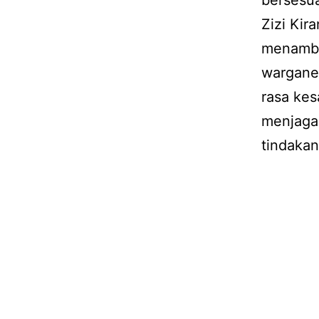
bersesua
Zizi Ki
menamba
wargane
rasa kes
menjaga 
tindakan