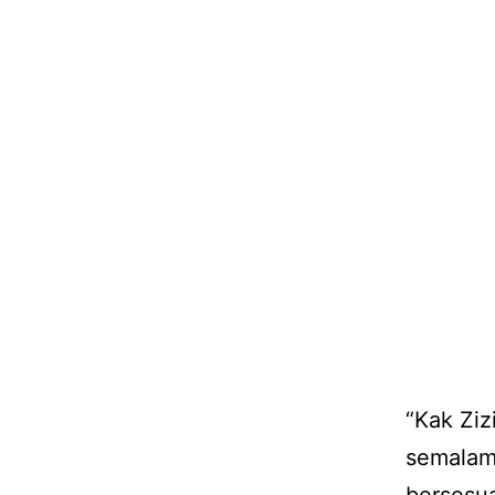
“Kak Ziz
semalam.