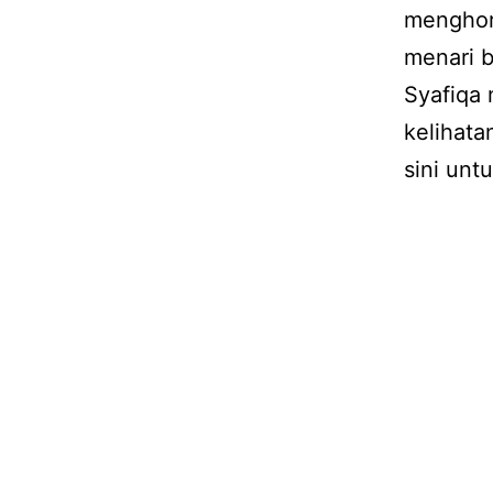
menghorm
menari b
Syafiqa 
kelihata
sini untu