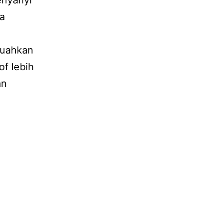
enyanyi
a
luahkan
of lebih
an