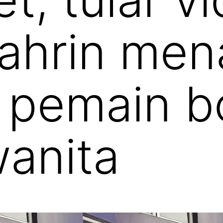
ahrin men
 pemain b
anita