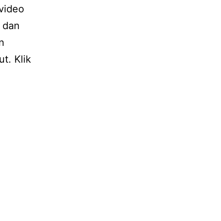
 video
f dan
n
t. Klik