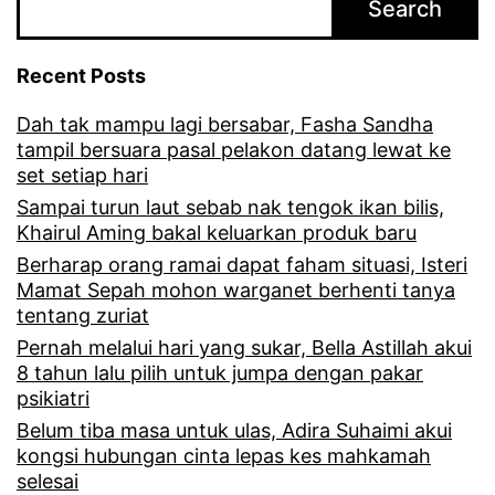
Search
Recent Posts
Dah tak mampu lagi bersabar, Fasha Sandha
tampil bersuara pasal pelakon datang lewat ke
set setiap hari
Sampai turun laut sebab nak tengok ikan bilis,
Khairul Aming bakal keluarkan produk baru
Berharap orang ramai dapat faham situasi, Isteri
Mamat Sepah mohon warganet berhenti tanya
tentang zuriat
Pernah melalui hari yang sukar, Bella Astillah akui
8 tahun lalu pilih untuk jumpa dengan pakar
psikiatri
Belum tiba masa untuk ulas, Adira Suhaimi akui
kongsi hubungan cinta lepas kes mahkamah
selesai