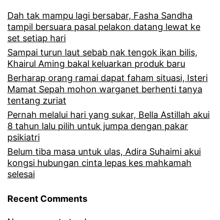
Dah tak mampu lagi bersabar, Fasha Sandha
tampil bersuara pasal pelakon datang lewat ke
set setiap hari
Sampai turun laut sebab nak tengok ikan bilis,
Khairul Aming bakal keluarkan produk baru
Berharap orang ramai dapat faham situasi, Isteri
Mamat Sepah mohon warganet berhenti tanya
tentang zuriat
Pernah melalui hari yang sukar, Bella Astillah akui
8 tahun lalu pilih untuk jumpa dengan pakar
psikiatri
Belum tiba masa untuk ulas, Adira Suhaimi akui
kongsi hubungan cinta lepas kes mahkamah
selesai
Recent Comments