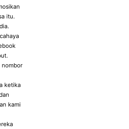
mosikan
a itu.
dia.
 cahaya
cebook
ut.
n nombor
a ketika
 dan
dan kami
ereka