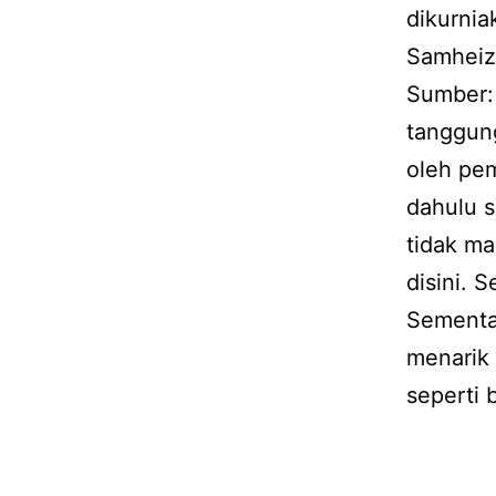
dikurnia
Samheiz
Sumber:
tanggun
oleh pem
dahulu s
tidak m
disini. 
Sementar
menarik
seperti b