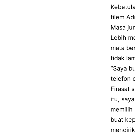
Kebetula
filem Ad
Masa ju
Lebih me
mata be
tidak la
“Saya b
telefon d
Firasat 
itu, say
memilih
buat kep
mendiri