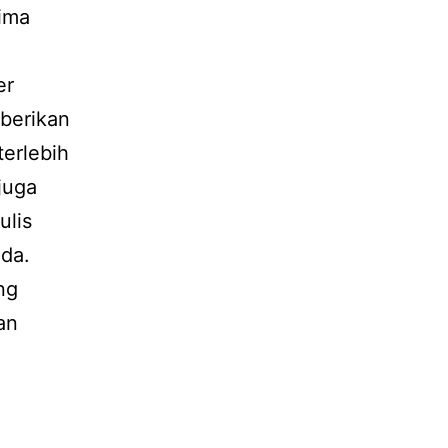
rima
er
berikan
terlebih
juga
ulis
nda.
ng
an