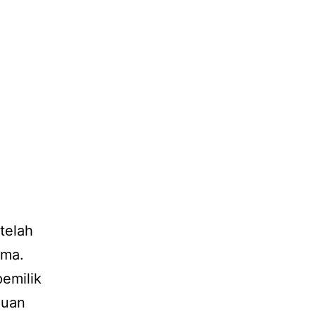
telah
ama.
pemilik
muan