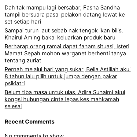
Dah tak mampu lagi bersabar, Fasha Sandha
tampil bersuara pasal pelakon datang lewat ke
set setiap hari
Sampai turun laut sebab nak tengok ikan bilis,
Khairul Aming bakal keluarkan produk baru
Berharap orang ramai dapat faham situasi, Isteri
Mamat Sepah mohon warganet berhenti tanya
tentang zuriat
Pernah melalui hari yang sukar, Bella Astillah akui
8 tahun lalu pilih untuk jumpa dengan pakar
psikiatri
Belum tiba masa untuk ulas, Adira Suhaimi akui
kongsi hubungan cinta lepas kes mahkamah
selesai
Recent Comments
No comments to show.