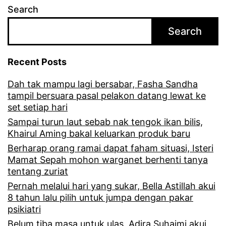
Search
Search
Recent Posts
Dah tak mampu lagi bersabar, Fasha Sandha
tampil bersuara pasal pelakon datang lewat ke
set setiap hari
Sampai turun laut sebab nak tengok ikan bilis,
Khairul Aming bakal keluarkan produk baru
Berharap orang ramai dapat faham situasi, Isteri
Mamat Sepah mohon warganet berhenti tanya
tentang zuriat
Pernah melalui hari yang sukar, Bella Astillah akui
8 tahun lalu pilih untuk jumpa dengan pakar
psikiatri
Belum tiba masa untuk ulas, Adira Suhaimi akui