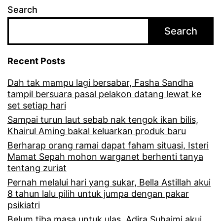
Search
Search
Recent Posts
Dah tak mampu lagi bersabar, Fasha Sandha
tampil bersuara pasal pelakon datang lewat ke
set setiap hari
Sampai turun laut sebab nak tengok ikan bilis,
Khairul Aming bakal keluarkan produk baru
Berharap orang ramai dapat faham situasi, Isteri
Mamat Sepah mohon warganet berhenti tanya
tentang zuriat
Pernah melalui hari yang sukar, Bella Astillah akui
8 tahun lalu pilih untuk jumpa dengan pakar
psikiatri
Belum tiba masa untuk ulas, Adira Suhaimi akui