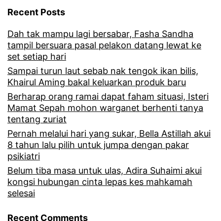
Recent Posts
Dah tak mampu lagi bersabar, Fasha Sandha
tampil bersuara pasal pelakon datang lewat ke
set setiap hari
Sampai turun laut sebab nak tengok ikan bilis,
Khairul Aming bakal keluarkan produk baru
Berharap orang ramai dapat faham situasi, Isteri
Mamat Sepah mohon warganet berhenti tanya
tentang zuriat
Pernah melalui hari yang sukar, Bella Astillah akui
8 tahun lalu pilih untuk jumpa dengan pakar
psikiatri
Belum tiba masa untuk ulas, Adira Suhaimi akui
kongsi hubungan cinta lepas kes mahkamah
selesai
Recent Comments