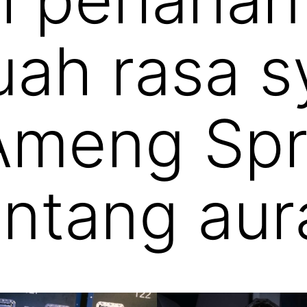
uah rasa s
Ameng Spr
entang aur