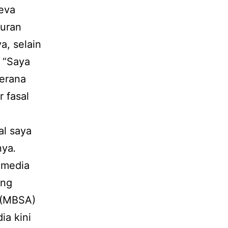
eva
guran
a, selain
 “Saya
kerana
 fasal
l saya
nya
.
 media
ang
 (MBSA)
a kini