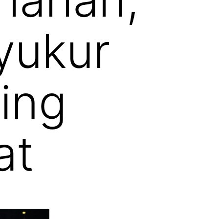
yukur
ing
at