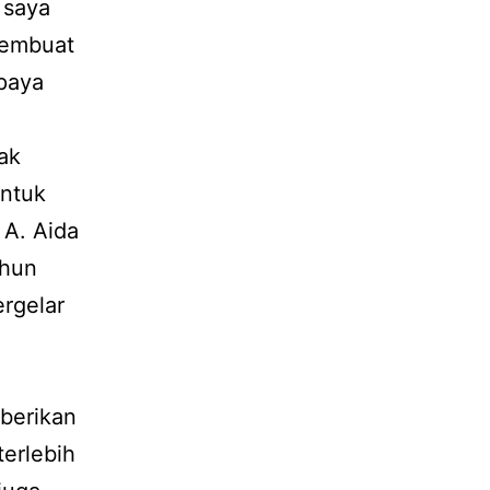
 saya
membuat
upaya
ak
Untuk
 A. Aida
ahun
rgelar
berikan
terlebih