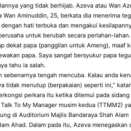
lannya yang tidak berhijab. Azeva atau Wan Az
a Wan Aminuddin, 25, berkata dia menerima te
 dengan hati terbuka dan mengakui kesilapanny
berusaha untuk berubah secara perlahan-lahan.
ap dekat papa (panggilan untuk Ameng), maaf 
wakan papa. Saya sangat bersyukur papa tegur
aya tahu ia salah.
n sebenarnya tengah mencuba. Kalau anda kena
ya tidak menutup (berpakaian) seperti ini,” kata
rkongsi perkara itu ketika ditemui pada sidang
 Talk To My Manager musim kedua (TTMM2) y
sung di Auditorium Majlis Bandaraya Shah Alam
lam Ahad. Dalam pada itu, Azeva menegaskan di