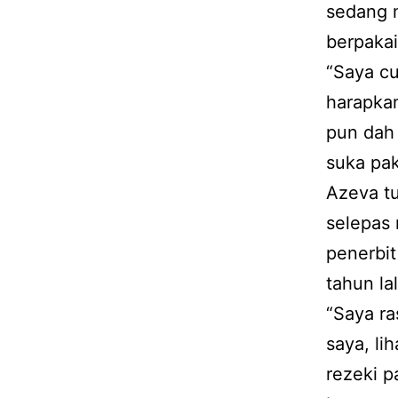
sedang m
berpaka
“Saya c
harapkan
pun dah 
suka pak
Azeva tu
selepas 
penerbit
tahun lal
“Saya ra
saya, li
rezeki p