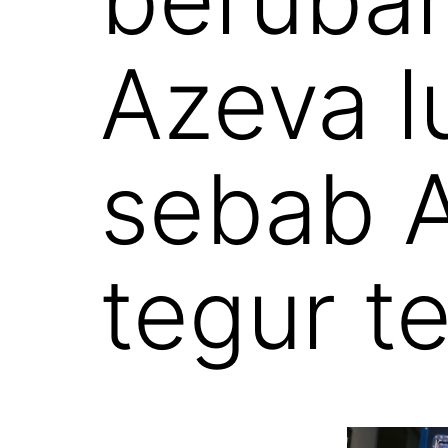
Azeva l
sebab 
tegur t