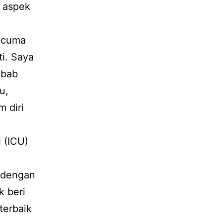
m aspek
a cuma
i. Saya
ebab
u,
 diri
 (ICU)
a dengan
k beri
terbaik