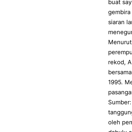
buat sa
gembira 
siaran l
menegur
Menurut
perempu
rekod, 
bersama
1995. Me
pasangan
Sumber: 
tanggun
oleh pem