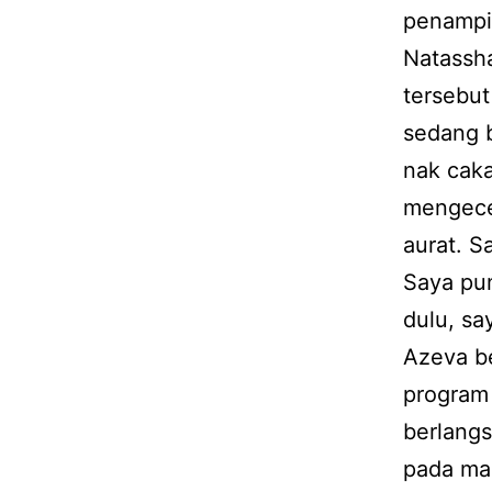
penampi
Natassh
tersebut
sedang 
nak cak
mengece
aurat. S
Saya pu
dulu, sa
Azeva be
program
berlang
pada ma