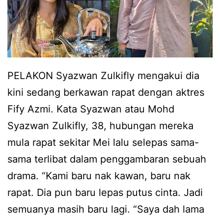
n
b
N
a
i
t
e
,
PELAKON Syazwan Zulkifly mengakui dia
z
F
kini sedang berkawan rapat dengan aktres
a
i
Fify Azmi. Kata Syazwan atau Mohd
m
f
Syazwan Zulkifly, 38, hubungan mereka
Z
y
mula rapat sekitar Mei lalu selepas sama-
a
A
sama terlibat dalam penggambaran sebuah
i
z
drama. “Kami baru nak kawan, baru nak
d
m
rapat. Dia pun baru lepas putus cinta. Jadi
i
i
semuanya masih baru lagi. “Saya dah lama
d
d