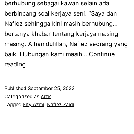
z
berhubung sebagai kawan selain ada
m
berbincang soal kerjaya seni. “Saya dan
i
Nafiez sehingga kini masih berhubung…
s
bertanya khabar tentang kerjaya masing-
a
masing. Alhamdulillah, Nafiez seorang yang
h
baik. Hubungan kami masih…
Continue
k
M
reading
a
a
n
s
Published
September 25, 2023
h
i
Categorized as
Artis
u
h
Tagged
Fify Azmi
,
Nafiez Zaidi
b
k
u
e
n