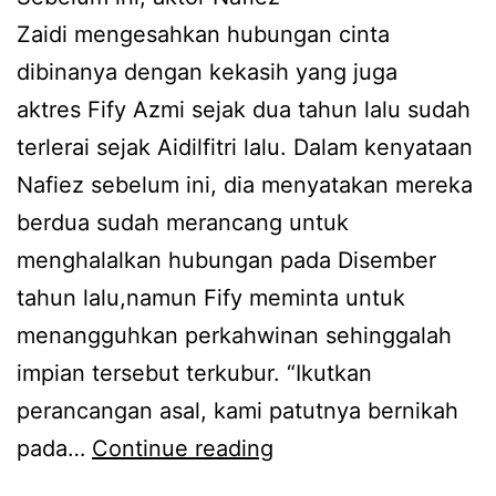
a
Zaidi mengesahkan hubungan cinta
a
n
dibinanya dengan kekasih yang juga
,
N
aktres Fify Azmi sejak dua tahun lalu sudah
F
a
terlerai sejak Aidilfitri lalu. Dalam kenyataan
i
f
Nafiez sebelum ini, dia menyatakan mereka
f
i
berdua sudah merancang untuk
y
e
menghalalkan hubungan pada Disember
A
z
tahun lalu,namun Fify meminta untuk
z
Z
menangguhkan perkahwinan sehinggalah
m
a
impian tersebut terkubur. “Ikutkan
i
i
perancangan asal, kami patutnya bernikah
a
d
T
pada…
Continue reading
k
i
a
u