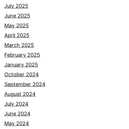
y
July 2025
e
A
June 2025
z
z
May 2025
Z
m
April 2025
a
i
March 2025
i
d
February 2025
d
a
January 2025
i
h
October 2024
b
September 2024
e
August 2024
r
July 2024
a
June 2024
k
May 2024