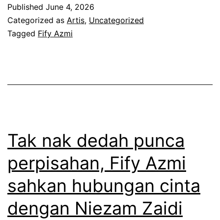
a
Published
June 4, 2026
b
Categorized as
Artis
,
Uncategorized
u
Tagged
Fify Azmi
k
t
i
m
e
s
Tak nak dedah punca
e
perpisahan, Fify Azmi
j
sahkan hubungan cinta
,
F
dengan Niezam Zaidi
i