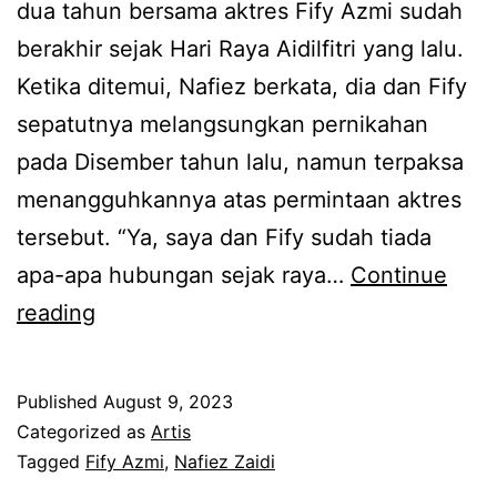
dua tahun bersama aktres Fify Azmi sudah
i
g
berakhir sejak Hari Raya Aidilfitri yang lalu.
n
k
Ketika ditemui, Nafiez berkata, dia dan Fify
i
e
sepatutnya melangsungkan pernikahan
p
l
pada Disember tahun lalu, namun terpaksa
u
a
menangguhkannya atas permintaan aktres
l
k
tersebut. “Ya, saya dan Fify sudah tiada
a
a
apa-apa hubungan sejak raya…
Continue
l
r
T
reading
u
e
a
r
h
Published
August 9, 2023
k
a
Categorized as
Artis
e
Tagged
Fify Azmi
,
Nafiez Zaidi
n