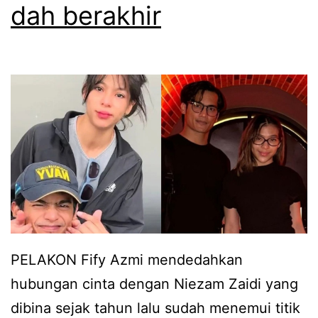
dah berakhir
f
y
A
z
m
i
l
u
a
h
PELAKON Fify Azmi mendedahkan
r
hubungan cinta dengan Niezam Zaidi yang
a
dibina sejak tahun lalu sudah menemui titik
s