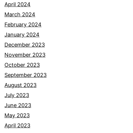
h
April 2024
i
March 2024
r
February 2024
,
January 2024
r
December 2023
u
November 2023
p
October 2023
a
September 2023
n
August 2023
y
July 2023
a
June 2023
i
May 2023
n
April 2023