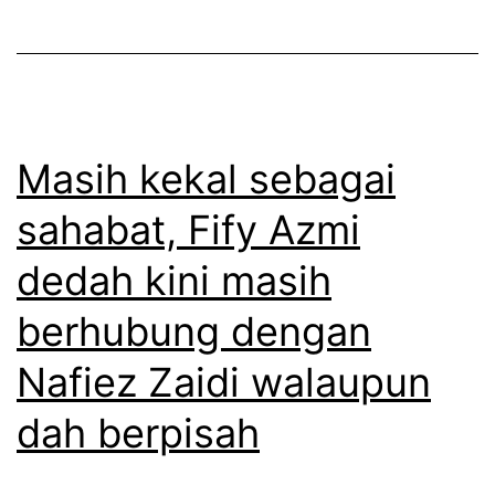
d
p
e
e
d
n
a
g
h
Masih kekal sebagai
k
p
h
sahabat, Fify Azmi
u
i
dedah kini masih
n
a
c
n
berhubung dengan
a
a
Nafiez Zaidi walaupun
p
t
dah berpisah
e
a
r
n