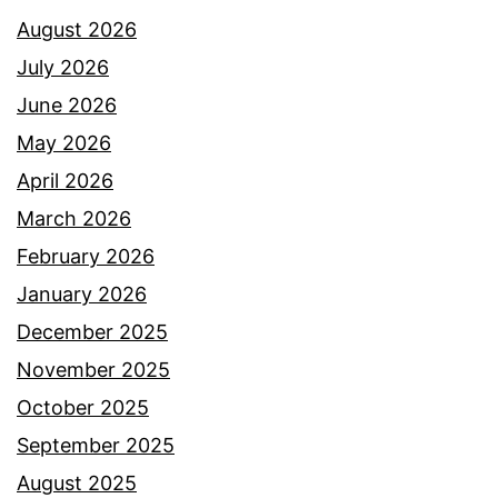
n
August 2026
n
g
July 2026
t
a
June 2026
a
n
May 2026
d
d
April 2026
e
e
March 2026
n
n
February 2026
g
g
January 2026
a
a
December 2025
n
n
November 2025
N
F
October 2025
a
i
September 2025
f
f
August 2025
i