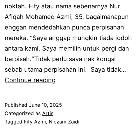
noktah. Fify atau nama sebenarnya Nur
a
Afiqah Mohamed Azmi, 35, bagaimanapun
k
enggan mendedahkan punca perpisahan
e
mereka. “Saya anggap mungkin tiada jodoh
c
antara kami. Saya memilih untuk pergi dan
e
berpisah.“Tidak perlu saya nak kongsi
w
sebab utama perpisahan ini. Saya tidak…
a
T
Continue reading
d
a
e
k
n
Published
June 10, 2025
n
g
Categorized as
Artis
a
Tagged
Fify Azmi
,
Niezam Zaidi
a
k
n