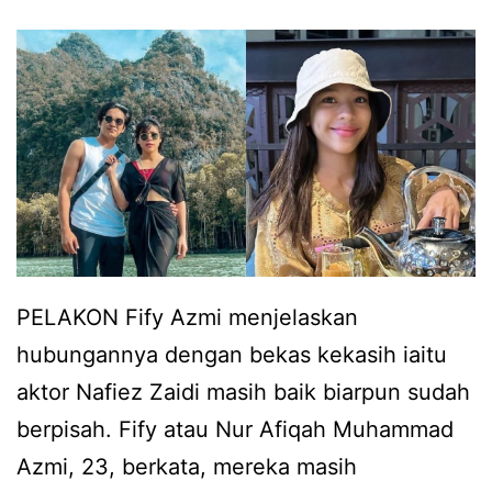
p
t
i
e
s
m
a
a
h
n
a
l
n
e
,
l
F
a
PELAKON Fify Azmi menjelaskan
i
k
hubungannya dengan bekas kekasih iaitu
f
i
aktor Nafiez Zaidi masih baik biarpun sudah
y
berpisah. Fify atau Nur Afiqah Muhammad
A
Azmi, 23, berkata, mereka masih