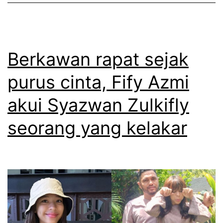
k
g
a
a
l
n
s
Berkawan rapat sejak
c
e
purus cinta, Fify Azmi
i
b
n
akui Syazwan Zulkifly
a
t
g
seorang yang kelakar
a
a
d
i
e
s
n
a
g
h
a
a