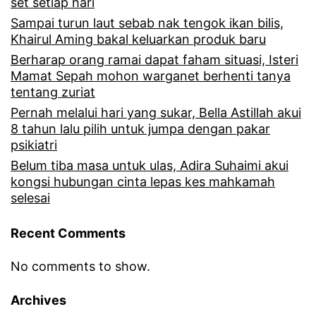
a
set setiap hari
a
Sampai turun laut sebab nak tengok ikan bilis,
s
Khairul Aming bakal keluarkan produk baru
i
a
Berharap orang ramai dapat faham situasi, Isteri
d
l
Mamat Sepah mohon warganet berhenti tanya
tentang zuriat
i
h
Pernah melalui hari yang sukar, Bella Astillah akui
d
u
8 tahun lalu pilih untuk jumpa dengan pakar
e
b
psikiatri
d
Belum tiba masa untuk ulas, Adira Suhaimi akui
u
kongsi hubungan cinta lepas kes mahkamah
a
n
selesai
h
g
Recent Comments
h
a
u
n
No comments to show.
b
c
Archives
u
i