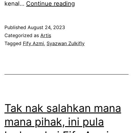
B
kenal…
Continue reading
a
e
e
h
d
r
b
a
Published
August 24, 2023
k
e
Categorized as
Artis
h
a
Tagged
Fify Azmi
,
Syazwan Zulkifly
r
k
w
a
i
a
k
n
n
h
i
r
i
m
a
r
a
p
Tak nak salahkan mana
s
a
i
mana pihak, ini pula
t
h