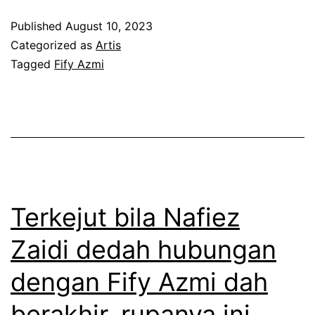
w
k
i
Published
August 10, 2023
a
n
S
Categorized as
Artis
l
a
Tagged
Fify Azmi
y
a
k
a
u
s
z
p
a
w
u
l
a
n
a
n
d
h
Z
Terkejut bila Nafiez
a
k
u
Zaidi dedah hubungan
h
a
l
b
dengan Fify Azmi dah
n
k
e
m
i
berakhir, rupanya ini