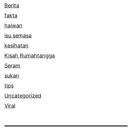
Berita
m
fakta
O
haiwan
r
isu semasa
t
kesihatan
i
Kisah Rumahtangga
z
Seram
sukan
tips
Uncategorized
Viral