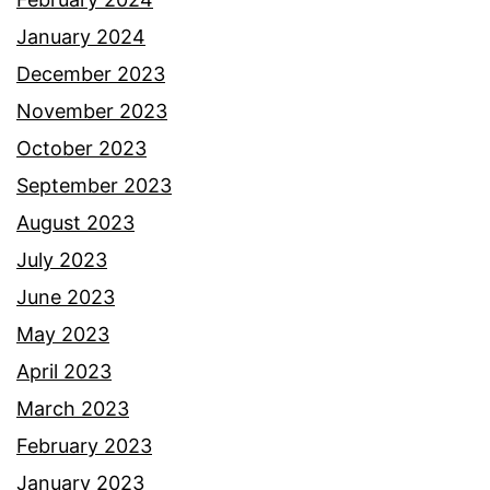
n
January 2024
b
December 2023
e
November 2023
r
October 2023
n
September 2023
i
August 2023
q
July 2023
a
June 2023
b
May 2023
d
April 2023
i
March 2023
k
February 2023
a
January 2023