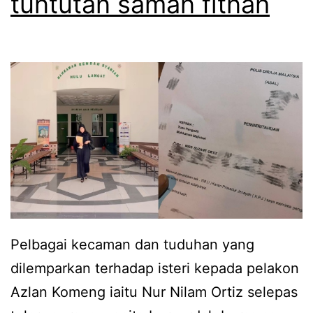
tuntutan saman fitnah
i
u
s
l
k
i
a
r
n
m
o
g
O
s
r
a
t
k
i
k
z
a
k
n
o
Pelbagai kecaman dan tuduhan yang
r
n
dilemparkan terhadap isteri kepada pelakon
u
g
Azlan Komeng iaitu Nur Nilam Ortiz selepas
m
s