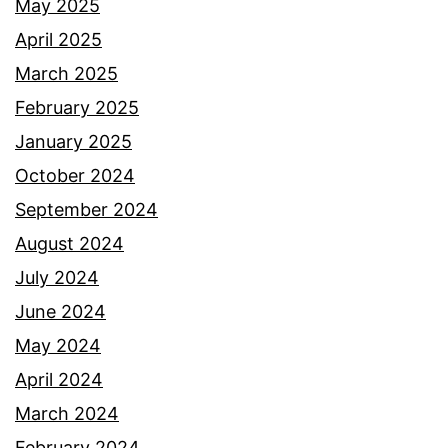
r
May 2025
n
v
April 2025
f
i
March 2025
i
d
February 2025
t
e
January 2025
n
o
October 2024
a
p
September 2024
h
e
August 2024
r
July 2024
e
June 2024
m
May 2024
p
April 2024
u
March 2024
a
February 2024