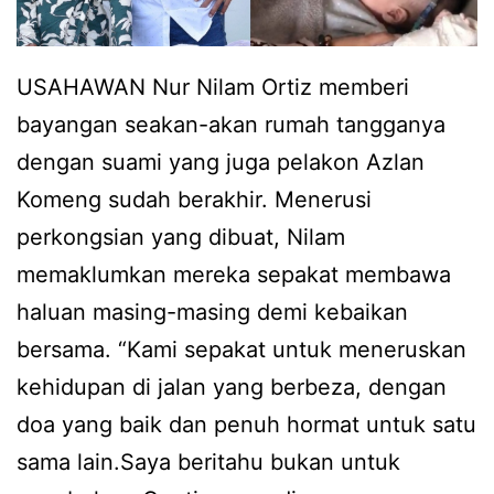
s
u
a
USAHAWAN Nur Nilam Ortiz memberi
m
bayangan seakan-akan rumah tangganya
i
dengan suami yang juga pelakon Azlan
,
Komeng sudah berakhir. Menerusi
N
perkongsian yang dibuat, Nilam
i
memaklumkan mereka sepakat membawa
l
haluan masing-masing demi kebaikan
a
bersama. “Kami sepakat untuk meneruskan
m
kehidupan di jalan yang berbeza, dengan
O
doa yang baik dan penuh hormat untuk satu
r
sama lain.Saya beritahu bukan untuk
t