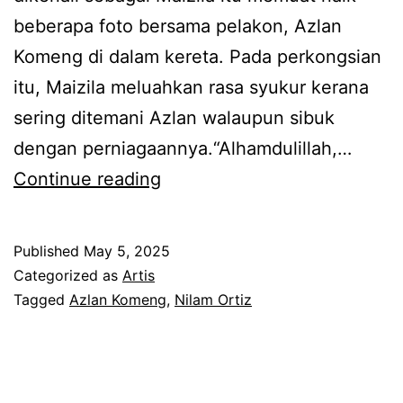
f
t
beberapa foto bersama pelakon, Azlan
i
a
Komeng di dalam kereta. Pada perkongsian
t
b
itu, Maizila meluahkan rasa syukur kerana
n
e
sering ditemani Azlan walaupun sibuk
a
r
dengan perniagaannya.“Alhamdulillah,…
h
n
U
Continue reading
,
i
c
s
q
a
Published
May 5, 2025
e
a
p
Categorized as
Artis
k
b
t
Tagged
Azlan Komeng
,
Nilam Ortiz
a
a
e
l
d
r
i
a
i