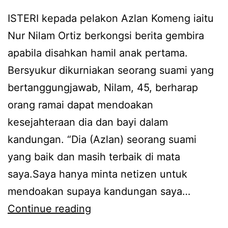
k
a
ISTERI kepada pelakon Azlan Komeng iaitu
e
m
Nur Nilam Ortiz berkongsi berita gembira
m
a
apabila disahkan hamil anak pertama.
a
,
Bersyukur dikurniakan seorang suami yang
s
N
bertanggungjawab, Nilam, 45, berharap
b
i
orang ramai dapat mendoakan
a
l
kesejahteraan dia dan bayi dalam
r
a
kandungan. “Dia (Azlan) seorang suami
a
m
yang baik dan masih terbaik di mata
n
O
saya.Saya hanya minta netizen untuk
g
r
mendoakan supaya kandungan saya…
k
t
L
Continue reading
e
i
u