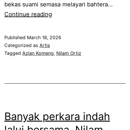
bekas suami semasa melayari bahtera…
T
Continue reading
i
t
Published
March 18, 2026
i
Categorized as
Artis
p
Tagged
Azlan Komeng
,
Nilam Ortiz
k
a
n
n
u
k
Banyak perkara indah
i
lalui bersama, Nilam