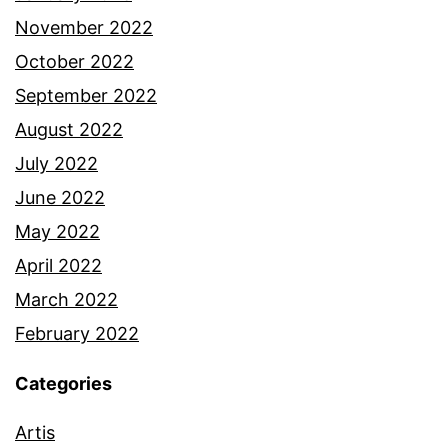
t
November 2022
a
October 2022
k
September 2022
a
August 2022
n
July 2022
m
June 2022
a
May 2022
d
April 2022
u
March 2022
N
February 2022
i
Categories
l
Artis
a