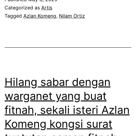
h
n
a
Categorized as
Artis
a
g
i
Tagged
Azlan Komeng
,
Nilam Ortiz
l
g
l
u
u
m
a
n
u
n
g
h
m
j
i
a
a
t
Hilang sabar dengan
s
w
a
warganet yang buat
i
a
m
n
b
fitnah, sekali isteri Azlan
u
g
,
n
Komeng kongsi surat
m
N
t
a