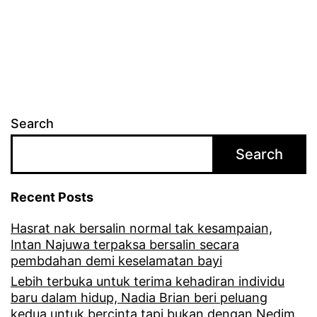
i
n
m
s
i
a
t
a
k
e
t
a
r
t
s
Search
i
a
i
A
Search
k
h
z
b
s
Recent Posts
l
a
e
a
i
Hasrat nak bersalin normal tak kesampaian,
b
Intan Najuwa terpaksa bersalin secara
n
k
a
pembdahan demi keselamatan bayi
K
b
Lebih terbuka untuk terima kehadiran individu
o
baru dalam hidup, Nadia Brian beri peluang
A
kedua untuk bercinta tapi bukan dengan Nedim