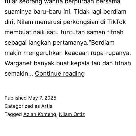
tular seorang wanita berpurdah bersama
a
i
suaminya baru-baru ini. Tidak lagi berdiam
h
b
diri, Nilam menerusi perkongsian di TikTok
t
e
membuat naik satu tuntutan saman fitnah
a
r
sebagai langkah pertamanya.“Berdiam
n
i
makin mengeruhkan keadaan rupa-rupanya.
g
t
Warganet banyak buat kepala tau dan fitnah
g
a
H
semakin…
Continue reading
a
g
i
d
e
l
e
Published
May 7, 2025
m
a
n
Categorized as
Artis
b
n
Tagged
Azlan Komeng
,
Nilam Ortiz
g
i
g
a
r
s