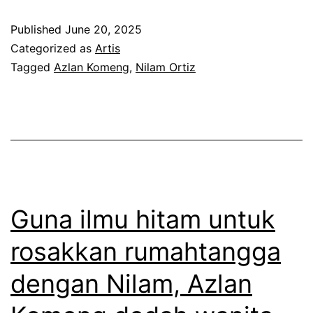
l
z
a
Published
June 20, 2025
u
d
h
Categorized as
Artis
a
e
r
Tagged
Azlan Komeng
,
Nilam Ortiz
r
d
a
r
a
s
u
h
a
m
s
b
a
e
e
h
p
r
Guna ilmu hitam untuk
a
s
rosakkan rumahtangga
k
y
a
dengan Nilam, Azlan
u
t
k