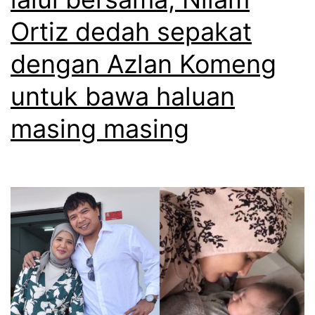
l
Ortiz dedah sepakat
a
n
dengan Azlan Komeng
u
untuk bawa haluan
n
masing masing
t
u
k
b
e
k
a
s