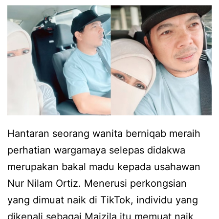
l
g
m
a
a
e
n
n
n
a
e
g
k
t
d
p
y
e
e
a
d
r
n
a
Hantaran seorang wanita berniqab meraih
t
g
h
perhatian wargamaya selepas didakwa
a
b
w
merupakan bakal madu kepada usahawan
m
u
a
Nur Nilam Ortiz. Menerusi perkongsian
a
a
n
yang dimuat naik di TikTok, individu yang
t
i
dikenali sebagai Maizila itu memuat naik