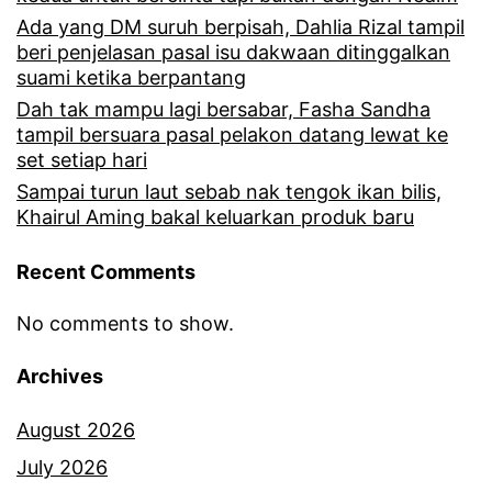
m
z
Ada yang DM suruh berpisah, Dahlia Rizal tampil
e
beri penjelasan pasal isu dakwaan ditinggalkan
l
suami ketika berpantang
n
a
Dah tak mampu lagi bersabar, Fasha Sandha
g
n
tampil bersuara pasal pelakon datang lewat ke
k
set setiap hari
K
Sampai turun laut sebab nak tengok ikan bilis,
o
o
Khairul Aming bakal keluarkan produk baru
n
m
g
Recent Comments
e
s
n
No comments to show.
i
g
Archives
s
s
u
e
August 2026
r
l
July 2026