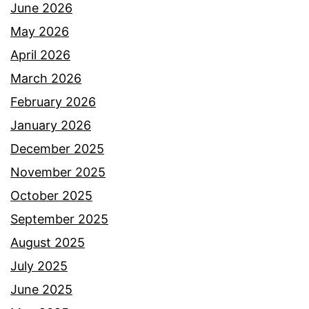
a
a
June 2026
t
l
May 2026
t
u
April 2026
u
t
March 2026
n
e
February 2026
t
m
January 2026
u
a
December 2025
t
n
November 2025
a
,
October 2025
n
t
September 2025
s
u
August 2025
a
l
July 2025
m
a
June 2025
a