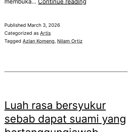
B
membuka…
Continue reading
i
a
z
n
Published
March 3, 2026
m
y
Categorized as
Artis
u
a
Tagged
Azlan Komeng
,
Nilam Ortiz
a
k
t
p
n
e
a
r
i
k
k
a
Luah rasa bersyukur
v
r
sebab dapat suami yang
i
a
d
i