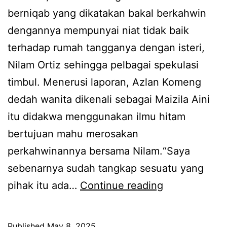
m
u
berniqab yang dikatakan bakal berkahwin
e
a
dengannya mempunyai niat tidak baik
n
m
terhadap rumah tangganya dengan isteri,
g
i
Nilam Ortiz sehingga pelbagai spekulasi
u
y
timbul. Menerusi laporan, Azlan Komeng
n
a
dedah wanita dikenali sebagai Maizila Aini
t
n
itu didakwa menggunakan ilmu hitam
u
g
bertujuan mahu merosakan
k
b
perkahwinannya bersama Nilam.“Saya
b
e
sebenarnya sudah tangkap sesuatu yang
a
r
G
pihak itu ada…
Continue reading
w
t
u
a
a
n
Published
May 8, 2025