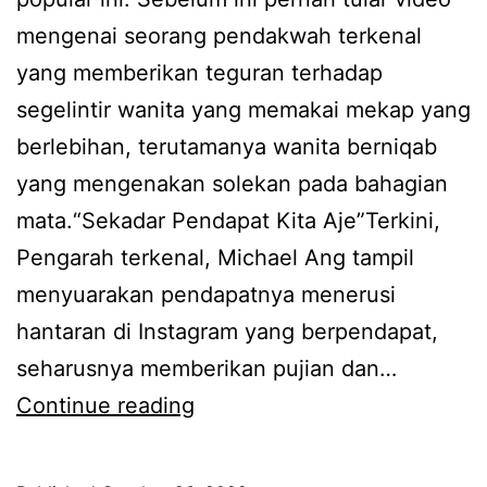
,
mengenai seorang pendakwah terkenal
d
yang memberikan teguran terhadap
a
segelintir wanita yang memakai mekap yang
h
berlebihan, terutamanya wanita berniqab
e
yang mengenakan solekan pada bahagian
l
mata.“Sekadar Pendapat Kita Aje”Terkini,
o
Pengarah terkenal, Michael Ang tampil
k
menyuarakan pendapatnya menerusi
b
hantaran di Instagram yang berpendapat,
e
seharusnya memberikan pujian dan…
r
M
Continue reading
n
i
i
c
q