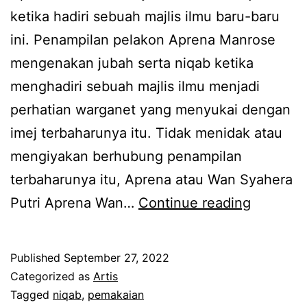
l
p
ketika hadiri sebuah majlis ilmu baru-baru
e
e
ini. Penampilan pelakon Aprena Manrose
k
l
mengenakan jubah serta niqab ketika
a
u
menghadiri sebuah majlis ilmu menjadi
n
k
perhatian warganet yang menyukai dengan
m
d
imej terbaharunya itu. Tidak menidak atau
a
e
mengiyakan berhubung penampilan
t
n
terbaharunya itu, Aprena atau Wan Syahera
a
g
R
Putri Aprena Wan…
Continue reading
w
a
a
a
n
m
Published
September 27, 2022
n
l
a
Categorized as
Artis
i
e
i
Tagged
niqab
,
pemakaian