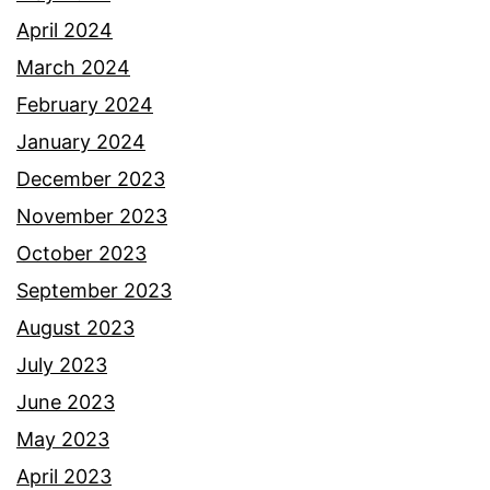
r
April 2024
e
March 2024
n
February 2024
a
January 2024
m
December 2023
o
November 2023
h
October 2023
o
September 2023
n
August 2023
p
July 2023
e
June 2023
m
May 2023
i
April 2023