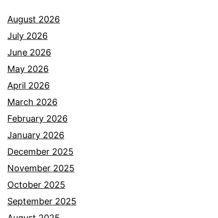
a
a
M
August 2026
k
a
July 2026
s
n
June 2026
i
r
May 2026
d
o
April 2026
a
s
March 2026
r
e
February 2026
i
y
January 2026
w
a
December 2025
a
n
November 2025
r
g
October 2025
g
k
September 2025
a
i
August 2025