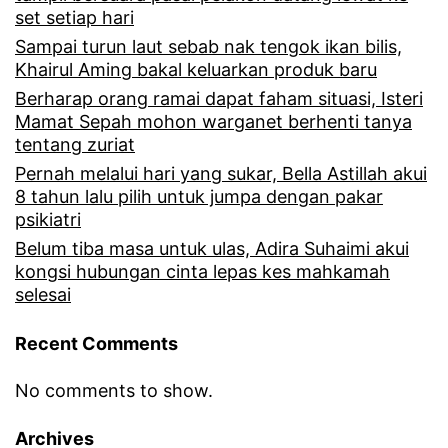
k
n
set setiap hari
a
a
Sampai turun laut sebab nak tengok ikan bilis,
l
Khairul Aming bakal keluarkan produk baru
m
Berharap orang ramai dapat faham situasi, Isteri
i
p
Mamat Sepah mohon warganet berhenti tanya
i
tentang zuriat
i
n
Pernah melalui hari yang sukar, Bella Astillah akui
l
8 tahun lalu pilih untuk jumpa dengan pakar
i
a
psikiatri
p
n
Belum tiba masa untuk ulas, Adira Suhaimi akui
kongsi hubungan cinta lepas kes mahkamah
u
A
selesai
l
p
a
Recent Comments
r
k
e
No comments to show.
r
n
Archives
e