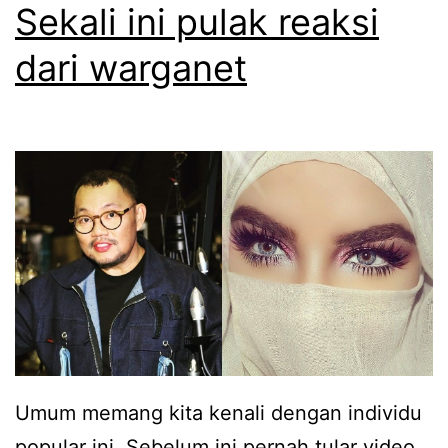
s
Sekali ini pulak reaksi
e
dari warganet
n
d
a
k
a
n
a
g
a
m
Umum memang kita kenali dengan individu
a
popular ini. Sebelum ini pernah tular video