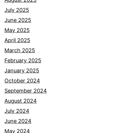
n
n
July 2025
e
i
June 2025
t
b
May 2025
e
April 2025
r
March 2025
n
February 2025
i
January 2025
q
October 2024
a
September 2024
b
August 2024
,
July 2024
A
June 2024
p
May 2024