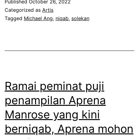
Published
October 26, 2022
h
a
Categorized as
Artis
a
Tagged
Michael Ang
,
niqab
,
solekan
b
e
s
l
e
A
k
n
a
g
l
t
i
Ramai peminat puji
a
s
penampilan Aprena
m
e
Manrose yang kini
p
l
i
a
berniqab, Aprena mohon
l
m