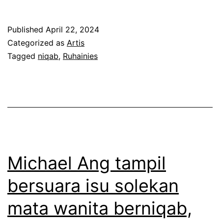
a
m
Published
April 22, 2024
p
Categorized as
Artis
a
Tagged
niqab
,
Ruhainies
k
m
a
c
a
m
Michael Ang tampil
p
bersuara isu solekan
e
mata wanita berniqab,
r