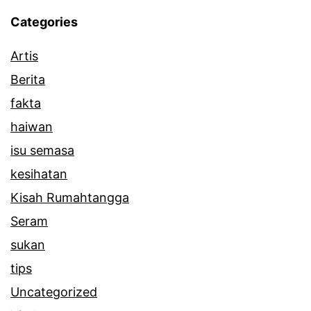
b
Categories
a
Artis
i
Berita
k
fakta
b
haiwan
a
isu semasa
i
kesihatan
k
Kisah Rumahtangga
b
Seram
u
sukan
a
tips
t
Uncategorized
d