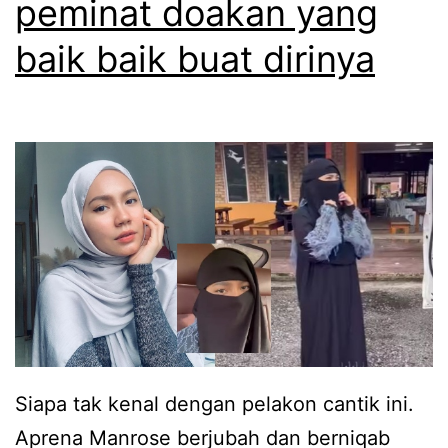
peminat doakan yang
b
b
baik baik buat dirinya
e
a
r
j
s
e
u
R
a
u
r
h
a
a
i
i
s
n
u
i
s
e
Siapa tak kenal dengan pelakon cantik ini.
o
s
Aprena Manrose berjubah dan berniqab