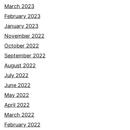
n
March 2023
a
February 2023
t
January 2023
d
November 2022
o
October 2022
a
September 2022
k
August 2022
a
July 2022
n
June 2022
y
May 2022
a
April 2022
n
March 2022
g
February 2022