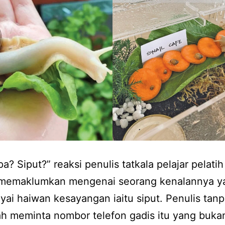
a? Siput?” reaksi penulis tatkala pelajar pelatih
 memaklumkan mengenai seorang kenalannya y
i haiwan kesayangan iaitu siput. Penulis tan
h meminta nombor telefon gadis itu yang buka