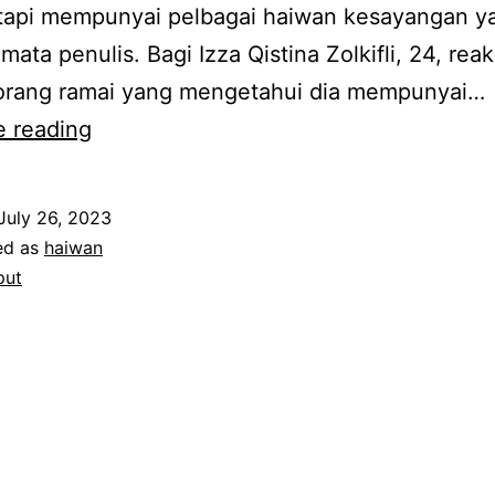
tetapi mempunyai pelbagai haiwan kesayangan y
i mata penulis. Bagi Izza Qistina Zolkifli, 24, reak
 orang ramai yang mengetahui dia mempunyai…
Siput
e reading
jenis
Lissachatina
July 26, 2023
Fulica
ed as
haiwan
White
put
Jade
yang
dibela
Izza
Qistina