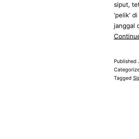
siput, 
‘pelik’ d
janggal
Continu
Published
Categoriz
Tagged
Si