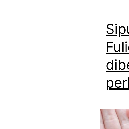
Sip
Ful
dib
per