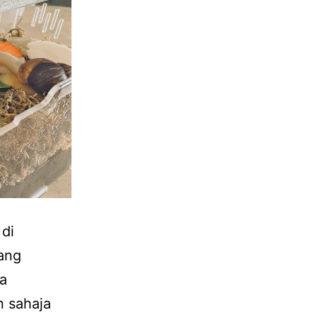
 di
ang
pa
n sahaja