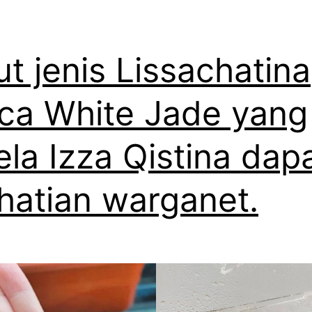
ut jenis Lissachatina
ica White Jade yang
ela Izza Qistina dap
hatian warganet.