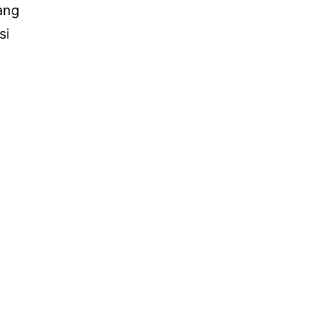
ang
si