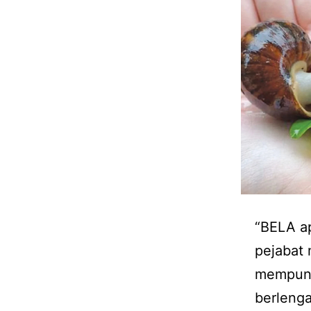
“BELA ap
pejabat
mempunya
berlenga