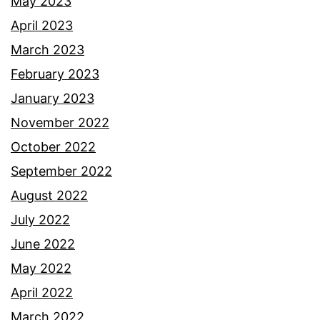
n
May 2023
g
April 2023
s
March 2023
a
February 2023
y
January 2023
u
November 2022
October 2022
September 2022
August 2022
July 2022
June 2022
May 2022
April 2022
March 2022