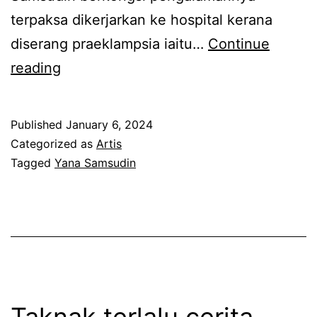
terpaksa dikerjarkan ke hospital kerana
diserang praeklampsia iaitu…
Continue
D
reading
i
s
Published
January 6, 2024
e
Categorized as
Artis
b
Tagged
Yana Samsudin
a
b
k
a
n
r
Taknak terlalu cerita