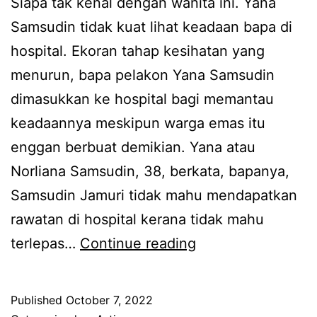
Siapa tak kenal dengan wanita ini. Yana
m
r
Samsudin tidak kuat lihat keadaan bapa di
i
p
hospital. Ekoran tahap kesihatan yang
l
a
menurun, bapa pelakon Yana Samsudin
t
k
dimasukkan ke hospital bagi memantau
a
s
keadaannya meskipun warga emas itu
k
a
enggan berbuat demikian. Yana atau
u
d
Norliana Samsudin, 38, berkata, bapanya,
t
i
Samsudin Jamuri tidak mahu mendapatkan
g
k
rawatan di hospital kerana tidak mahu
o
e
B
terlepas…
Continue reading
r
j
a
e
a
p
s
Published
October 7, 2022
r
a
h