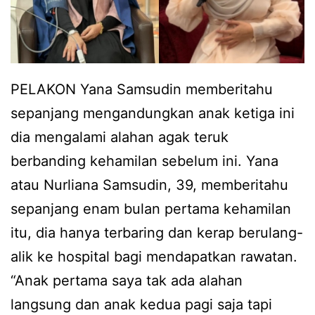
a
p
a
s
PELAKON Yana Samsudin memberitahu
a
sepanjang mengandungkan anak ketiga ini
l
dia mengalami alahan agak teruk
,
berbanding kehamilan sebelum ini. Yana
Y
atau Nurliana Samsudin, 39, memberitahu
a
sepanjang enam bulan pertama kehamilan
n
itu, dia hanya terbaring dan kerap berulang-
a
alik ke hospital bagi mendapatkan rawatan.
S
“Anak pertama saya tak ada alahan
a
langsung dan anak kedua pagi saja tapi