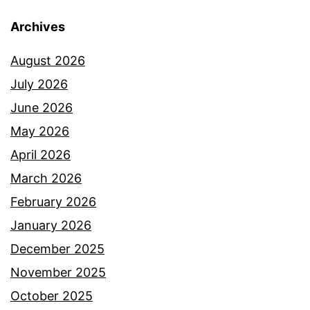
p
k
Archives
i
u
t
August 2026
i
a
July 2026
6
l
June 2026
b
,
May 2026
u
Y
April 2026
l
a
March 2026
a
n
February 2026
n
a
January 2026
t
d
December 2025
a
e
November 2025
k
d
October 2025
k