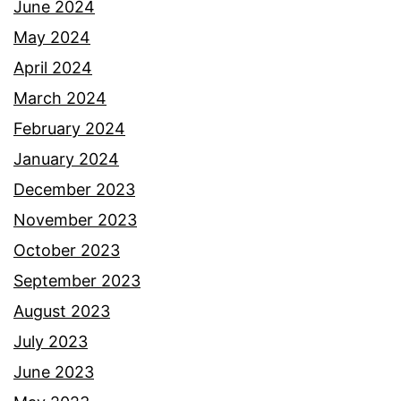
y
June 2024
a
a
May 2024
n
b
April 2024
t
u
March 2024
e
a
February 2024
r
t
January 2024
u
r
December 2023
k
a
November 2023
m
October 2023
a
September 2023
i
August 2023
y
July 2023
a
June 2023