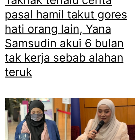
o
pasal hamil takut gores
b
hati orang lain, Yana
o
t
Samsudin akui 6 bulan
v
tak kerja sebab alahan
a
teruk
k
u
m
p
u
n
y