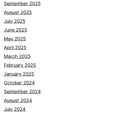
a
September 2025
e
h
August 2025
r
a
July 2025
j
l
June 2025
a
a
May 2025
s
s
April 2025
e
a
March 2025
b
n
February 2025
a
b
January 2025
b
a
October 2024
a
p
September 2024
l
a
August 2024
a
n
July 2024
h