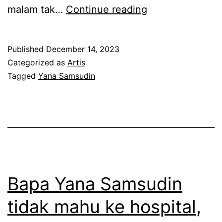
m
T
malam tak…
Continue reading
s
a
u
k
Published
December 14, 2023
d
n
Categorized as
Artis
i
a
Tagged
Yana Samsudin
n
k
k
t
o
e
n
r
g
l
s
a
Bapa Yana Samsudin
i
l
tidak mahu ke hospital,
k
u