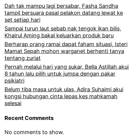
Dah tak mampu lagi bersabar, Fasha Sandha
i
Y
tampil bersuara pasal pelakon datang lewat ke
d
a
set setiap hari
a
Sampai turun laut sebab nak tengok ikan bilis,
n
Khairul Aming bakal keluarkan produk baru
k
a
Berharap orang ramai dapat faham situasi, Isteri
m
S
Mamat Sepah mohon warganet berhenti tanya
tentang zuriat
a
a
Pernah melalui hari yang sukar, Bella Astillah akui
h
m
8 tahun lalu pilih untuk jumpa dengan pakar
u
s
psikiatri
k
Belum tiba masa untuk ulas, Adira Suhaimi akui
u
kongsi hubungan cinta lepas kes mahkamah
e
d
selesai
h
i
Recent Comments
o
n
s
a
No comments to show.