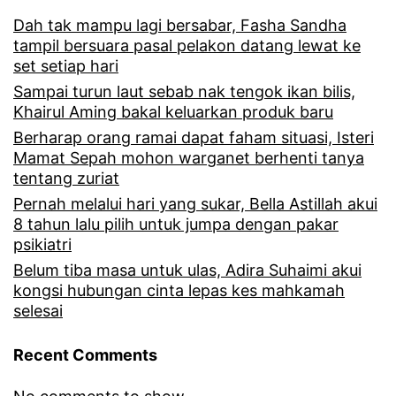
Dah tak mampu lagi bersabar, Fasha Sandha
tampil bersuara pasal pelakon datang lewat ke
set setiap hari
Sampai turun laut sebab nak tengok ikan bilis,
Khairul Aming bakal keluarkan produk baru
Berharap orang ramai dapat faham situasi, Isteri
Mamat Sepah mohon warganet berhenti tanya
tentang zuriat
Pernah melalui hari yang sukar, Bella Astillah akui
8 tahun lalu pilih untuk jumpa dengan pakar
psikiatri
Belum tiba masa untuk ulas, Adira Suhaimi akui
kongsi hubungan cinta lepas kes mahkamah
selesai
Recent Comments