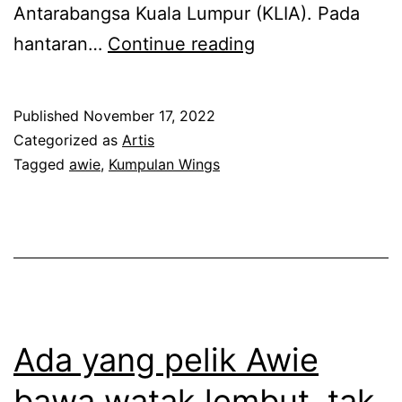
a
Antarabangsa Kuala Lumpur (KLIA). Pada
m
t
A
hantaran…
Continue reading
d
r
k
e
a
h
n
Published
November 17, 2022
m
i
g
Categorized as
Artis
a
r
Tagged
awie
,
Kumpulan Wings
a
i
n
n
y
y
A
a
a
w
n
t
i
g
e
e
t
r
Ada yang pelik Awie
e
c
bawa watak lembut, tak
r