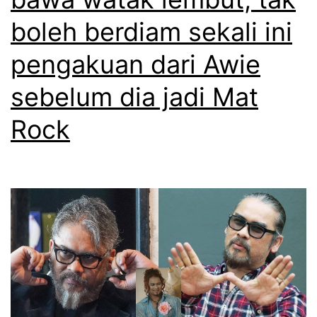
a
g
boleh berdiam sekali ini
p
a
a
pengakuan dari Awie
m
i
sebelum dia jadi Mat
a
j
m
Rock
u
g
a
h
a
s
r
a