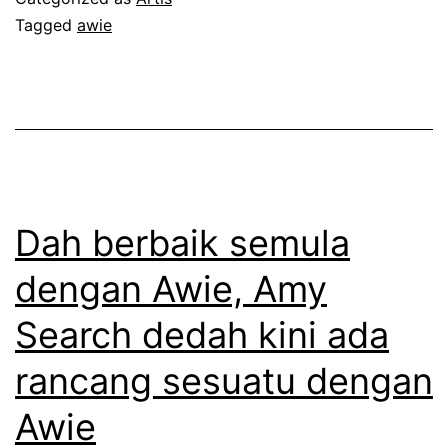
n
Tagged
awie
e
d
t
e
a
p
k
a
p
n
e
g
r
Dah berbaik semula
e
n
dengan Awie, Amy
n
a
Search dedah kini ada
a
h
p
h
rancang sesuatu dengan
4
a
Awie
0
l