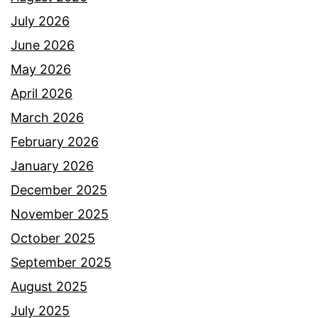
r
o
July 2026
d
i
k
June 2026
o
A
m
May 2026
a
w
a
April 2026
k
i
n
March 2026
a
e
,
February 2026
n
s
I
January 2026
e
n
December 2025
b
i
November 2025
e
y
October 2025
l
a
September 2025
u
n
August 2025
m
g
July 2025