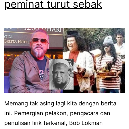
peminat turut sebak
k
e
p
b
e
a
r
w
g
a
i
w
u
a
m
t
r
a
a
k
Memang tak asing lagi kita dengan berita
h
l
ini. Pemergian pelakon, pengacara dan
,
e
penulisan lirik terkenal, Bob Lokman
k
m