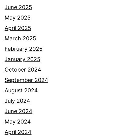
d
b
June 2025
i
u
May 2025
a
a
April 2025
j
t
March 2025
a
p
February 2025
d
e
January 2025
i
m
October 2024
M
i
September 2024
a
n
August 2024
t
a
July 2024
R
t
June 2024
o
t
May 2024
c
u
April 2024
k