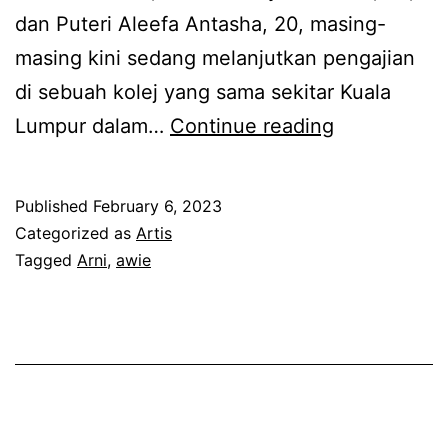
r
n
dan Puteri Aleefa Antasha, 20, masing-
g
a
masing kini sedang melanjutkan pengajian
a
k
di sebuah kolej yang sama sekitar Kuala
n
l
D
Lumpur dalam…
Continue reading
e
e
a
t
p
h
p
Published
February 6, 2023
a
m
Categorized as
Artis
e
s
a
Tagged
Arni
,
awie
r
8
c
s
t
a
o
a
m
a
h
k
l
u
e
k