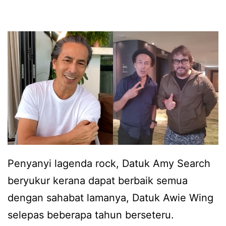
t
a
a
n
h
g
u
m
n
i
d
n
a
a
l
t
a
M
Penyanyi lagenda rock, Datuk Amy Search
m
e
beryukur kerana dapat berbaik semua
k
r
dengan sahabat lamanya, Datuk Awie Wing
a
r
selepas beberapa tahun berseteru.
r
a