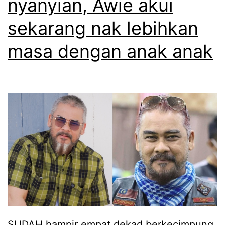
nyanyian, Awie akui
a
p
sekarang nak lebihkan
m
masa dengan anak anak
e
n
j
a
d
i
k
e
u
t
SUDAH hampir empat dekad berkecimpung