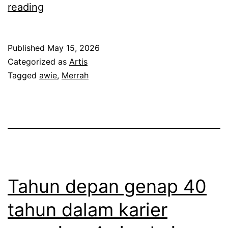
P
reading
e
n
Published
May 15, 2026
d
Categorized as
Artis
i
Tagged
awie
,
Merrah
d
i
k
a
n
t
Tahun depan genap 40
e
tahun dalam karier
t