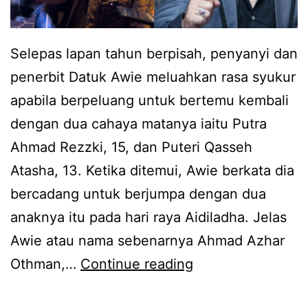
l
t
u
u
Selepas lapan tahun berpisah, penyanyi dan
a
d
penerbit Datuk Awie meluahkan rasa syukur
h
e
apabila berpeluang untuk bertemu kembali
r
n
dengan dua cahaya matanya iaitu Putra
a
g
Ahmad Rezzki, 15, dan Puteri Qasseh
s
a
Atasha, 13. Ketika ditemui, Awie berkata dia
a
n
bercadang untuk berjumpa dengan dua
s
A
anaknya itu pada hari raya Aidiladha. Jelas
y
w
Awie atau nama sebenarnya Ahmad Azhar
u
i
B
Othman,…
Continue reading
k
e
e
u