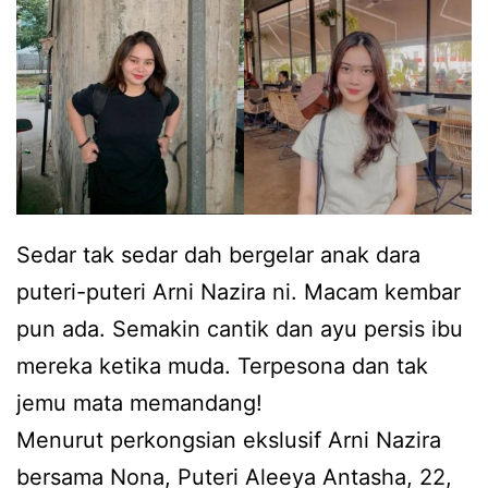
a
t
n
j
A
u
w
m
i
p
e
a
,
d
Sedar tak sedar dah bergelar anak dara
t
e
puteri-puteri Arni Nazira ni. Macam kembar
a
n
pun ada. Semakin cantik dan ayu persis ibu
p
g
mereka ketika muda. Terpesona dan tak
i
a
jemu mata memandang!
w
n
Menurut perkongsian ekslusif Arni Nazira
a
a
bersama Nona, Puteri Aleeya Antasha, 22,