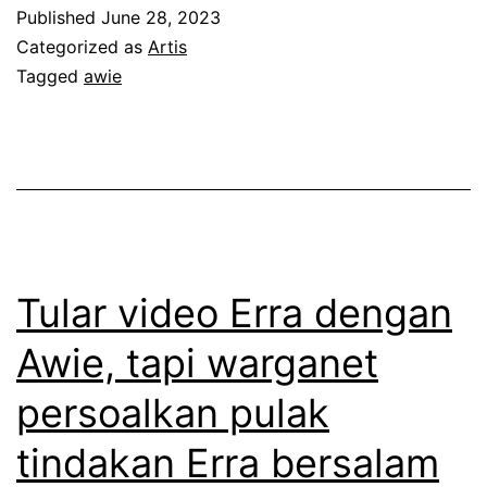
r
r
Published
June 28, 2023
d
a
Categorized as
Artis
e
Tagged
awie
k
r
h
a
i
i
r
a
n
i
y
r
a
Tular video Erra dengan
m
d
Awie, tapi warganet
a
a
persoalkan pulak
t
p
a
a
tindakan Erra bersalam
b
t