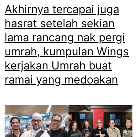
n
m
Akhirnya tercapai juga
a
b
b
n
hasrat setelah sekian
e
a
p
r
lama rancang nak pergi
r
u
p
,
umrah, kumpulan Wings
l
i
w
a
kerjakan Umrah buat
s
a
k
a
ramai yang medoakan
j
t
h
a
i
h
n
t
d
e
a
r
k