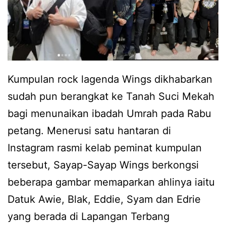
b
a
a
n
r
E
u
r
a
Kumpulan rock lagenda Wings dikhabarkan
r
n
sudah pun berangkat ke Tanah Suci Mekah
a
k
bagi menunaikan ibadah Umrah pada Rabu
b
A
petang. Menerusi satu hantaran di
e
w
Instagram rasmi kelab peminat kumpulan
r
i
tersebut, Sayap-Sayap Wings berkongsi
s
e
beberapa gambar memaparkan ahlinya iaitu
a
b
Datuk Awie, Blak, Eddie, Syam dan Edrie
l
u
yang berada di Lapangan Terbang
a