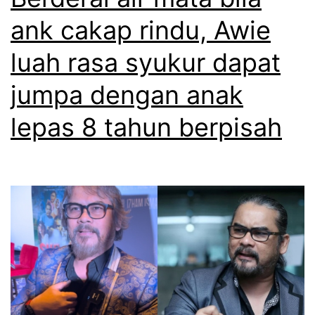
d
a
a
ank cakap rindu, Awie
a
r
n
luah rasa syukur dapat
m
a
a
r
n
jumpa dengan anak
k
i
c
lepas 8 tahun berpisah
n
a
d
n
u
g
,
s
A
e
w
s
i
u
e
a