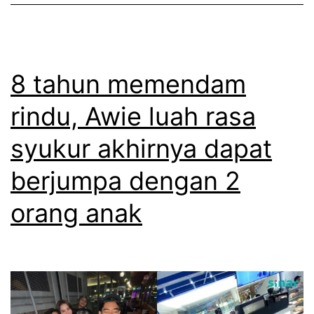
a
w
i
i
i
b
k
e
u
s
a
8 tahun memendam
r
e
k
a
rindu, Awie luah rasa
m
u
n
syukur akhirnya dapat
u
i
l
s
berjumpa dengan 2
a
e
orang anak
d
k
e
a
n
r
g
a
a