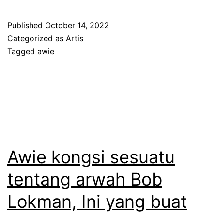
d
l
a
Published
October 14, 2022
a
y
Categorized as
Artis
m
a
Tagged
awie
a
n
r
g
a
p
n
e
c
l
a
i
Awie kongsi sesuatu
n
k
tentang arwah Bob
g
A
n
Lokman, Ini yang buat
w
a
i