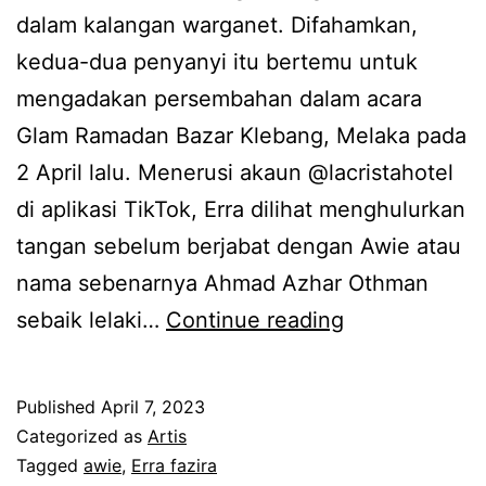
dalam kalangan warganet. Difahamkan,
n
n
kedua-dua penyanyi itu bertemu untuk
d
2
mengadakan persembahan dalam acara
u
o
Glam Ramadan Bazar Klebang, Melaka pada
,
r
2 April lalu. Menerusi akaun @lacristahotel
A
a
di aplikasi TikTok, Erra dilihat menghulurkan
w
n
tangan sebelum berjabat dengan Awie atau
i
g
nama sebenarnya Ahmad Azhar Othman
e
a
T
sebaik lelaki…
Continue reading
l
n
u
u
a
l
a
k
Published
April 7, 2023
a
h
Categorized as
Artis
r
Tagged
awie
,
Erra fazira
r