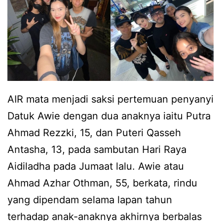
n
n
g
A
n
w
a
i
k
e
l
AIR mata menjadi saksi pertemuan penyanyi
,
e
Datuk Awie dengan dua anaknya iaitu Putra
A
b
Ahmad Rezzki, 15, dan Puteri Qasseh
m
i
Antasha, 13, pada sambutan Hari Raya
y
h
Aidiladha pada Jumaat lalu. Awie atau
S
k
Ahmad Azhar Othman, 55, berkata, rindu
e
a
yang dipendam selama lapan tahun
a
n
terhadap anak-anaknya akhirnya berbalas
r
m