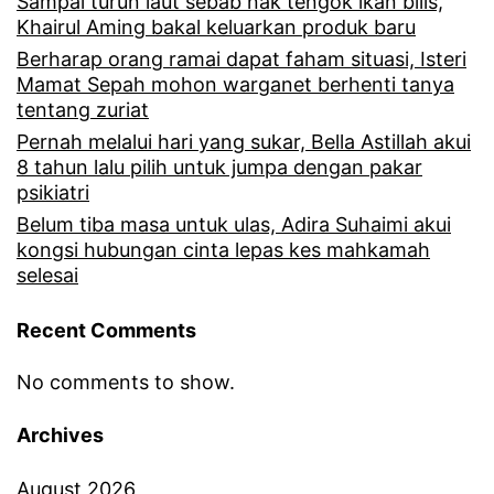
Sampai turun laut sebab nak tengok ikan bilis,
u
n
Khairul Aming bakal keluarkan produk baru
t
a
i
Berharap orang ramai dapat faham situasi, Isteri
a
t
Mamat Sepah mohon warganet berhenti tanya
p
tentang zuriat
n
r
e
Pernah melalui hari yang sukar, Bella Astillah akui
g
a
n
8 tahun lalu pilih untuk jumpa dengan pakar
a
psikiatri
m
g
r
Belum tiba masa untuk ulas, Adira Suhaimi akui
a
a
kongsi hubungan cinta lepas kes mahkamah
w
i
selesai
k
a
y
u
Recent Comments
h
a
a
B
n
No comments to show.
n
o
g
d
Archives
b
m
a
L
August 2026
e