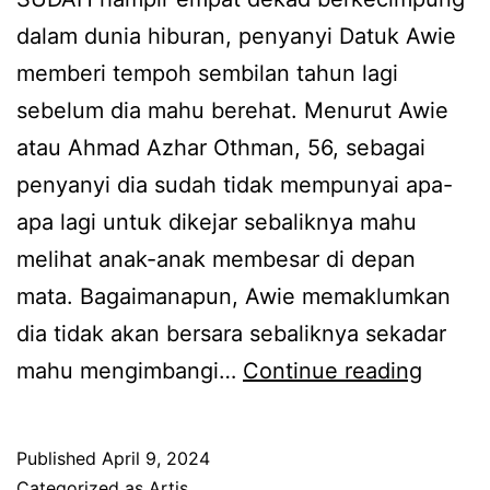
a
dalam dunia hiburan, penyanyi Datuk Awie
m
memberi tempoh sembilan tahun lagi
a
sebelum dia mahu berehat. Menurut Awie
a
atau Ahmad Azhar Othman, 56, sebagai
n
penyanyi dia sudah tidak mempunyai apa-
u
apa lagi untuk dikejar sebaliknya mahu
t
melihat anak-anak membesar di depan
a
mata. Bagaimanapun, Awie memaklumkan
m
dia tidak akan bersara sebaliknya sekadar
a
T
mahu mengimbangi…
Continue reading
,
a
A
h
w
Published
April 9, 2024
u
i
Categorized as
Artis