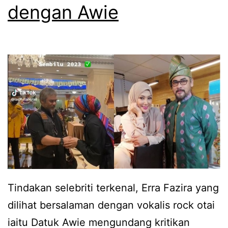
dengan Awie
i
b
l
e
a
r
a
j
n
u
k
m
c
p
a
a
k
d
a
e
Tindakan selebriti terkenal, Erra Fazira yang
p
n
dilihat bersalaman dengan vokalis rock otai
r
g
iaitu Datuk Awie mengundang kritikan
i
a