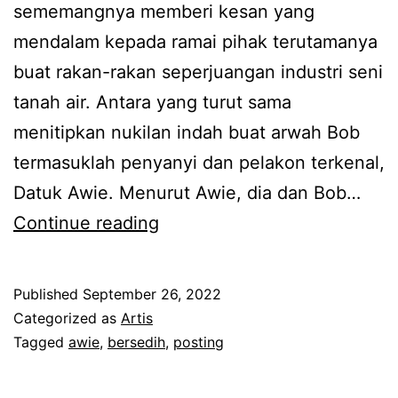
sememangnya memberi kesan yang
u
b
mendalam kepada ramai pihak terutamanya
m
u
buat rakan-rakan seperjuangan industri seni
p
t
tanah air. Antara yang turut sama
u
,
menitipkan nukilan indah buat arwah Bob
l
t
termasuklah penyanyi dan pelakon terkenal,
a
a
Datuk Awie. Menurut Awie, dia dan Bob…
n
k
A
Continue reading
W
b
w
i
o
i
n
l
Published
September 26, 2022
e
g
Categorized as
Artis
e
k
Tagged
awie
,
bersedih
,
posting
s
h
o
k
b