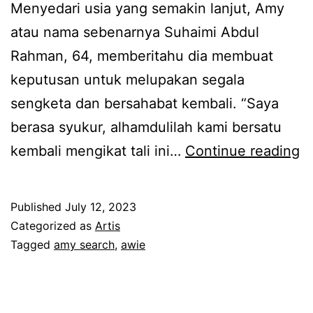
Menyedari usia yang semakin lanjut, Amy
i
h
atau nama sebenarnya Suhaimi Abdul
e
d
Rahman, 64, memberitahu dia membuat
r
a
keputusan untuk melupakan segala
n
l
sengketa dan bersahabat kembali. “Saya
y
a
berasa syukur, alhamdulilah kami bersatu
a
m
D
kembali mengikat tali ini…
Continue reading
n
b
a
y
i
h
i
d
Published
July 12, 2023
b
a
a
Categorized as
Artis
e
Tagged
amy search
,
awie
n
n
r
,
g
b
A
h