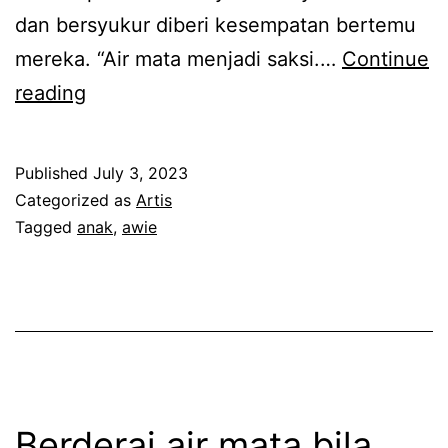
dan bersyukur diberi kesempatan bertemu
c
a
mereka. “Air mata menjadi saksi.…
Continue
h
s
8
reading
d
a
t
e
d
a
d
e
Published
July 3, 2023
h
a
n
Categorized as
Artis
u
Tagged
anak
,
awie
h
g
n
k
a
m
i
n
e
n
a
m
i
n
e
a
a
n
d
Berderai air mata bila
k